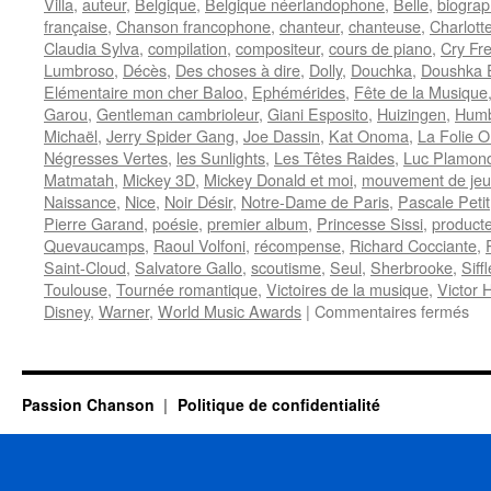
Villa
,
auteur
,
Belgique
,
Belgique néerlandophone
,
Belle
,
biograp
française
,
Chanson francophone
,
chanteur
,
chanteuse
,
Charlott
Claudia Sylva
,
compilation
,
compositeur
,
cours de piano
,
Cry Fr
Lumbroso
,
Décès
,
Des choses à dire
,
Dolly
,
Douchka
,
Doushka 
Elémentaire mon cher Baloo
,
Ephémérides
,
Fête de la Musique
Garou
,
Gentleman cambrioleur
,
Giani Esposito
,
Huizingen
,
Humb
Michaël
,
Jerry Spider Gang
,
Joe Dassin
,
Kat Onoma
,
La Folie O
Négresses Vertes
,
les Sunlights
,
Les Têtes Raides
,
Luc Plamon
Matmatah
,
Mickey 3D
,
Mickey Donald et moi
,
mouvement de je
Naissance
,
Nice
,
Noir Désir
,
Notre-Dame de Paris
,
Pascale Petit
Pierre Garand
,
poésie
,
premier album
,
Princesse Sissi
,
product
Quevaucamps
,
Raoul Volfoni
,
récompense
,
Richard Cocciante
,
Saint-Cloud
,
Salvatore Gallo
,
scoutisme
,
Seul
,
Sherbrooke
,
Siff
Toulouse
,
Tournée romantique
,
Victoires de la musique
,
Victor 
sur
Disney
,
Warner
,
World Music Awards
|
Commentaires fermés
26
JU
Passion Chanson
Politique de confidentialité