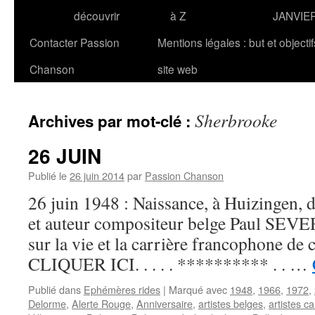
découvrir
à Z
JANVIE
Contacter Passion
Mentions légales : but et objecti
Chanson
site web
Sherbrooke
Archives par mot-clé :
26 JUIN
Publié le
26 juin 2014
par
Passion Chanson
26 juin 1948 : Naissance, à Huizingen, 
et auteur compositeur belge Paul SEVER
sur la vie et la carrière francophone de ce
CLIQUER ICI. . . . . ********** . . …
Publié dans
Ephémères rides
|
Marqué avec
1948
,
1966
,
1972
,
Delorme
,
Alerte Rouge
,
Anniversaire
,
artistes belges
,
artistes c