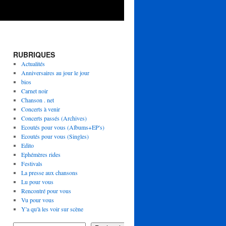
RUBRIQUES
Actualités
Anniversaires au jour le jour
bios
Carnet noir
Chanson . net
Concerts à venir
Concerts passés (Archives)
Ecoutés pour vous (Albums+EP's)
Ecoutés pour vous (Singles)
Edito
Ephémères rides
Festivals
La presse aux chansons
Lu pour vous
Rencontré pour vous
Vu pour vous
Y'a qu'à les voir sur scène