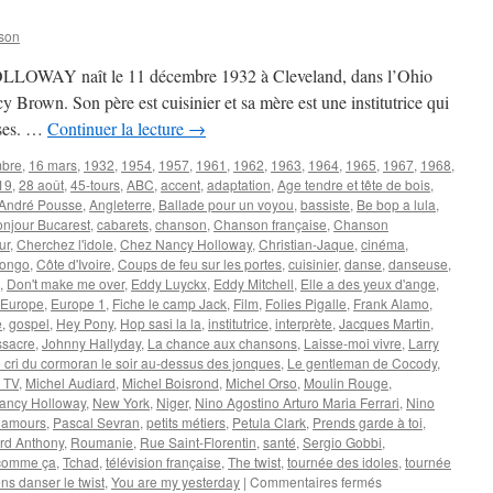
son
LLOWAY naît le 11 décembre 1932 à Cleveland, dans l’Ohio
Brown. Son père est cuisinier et sa mère est une institutrice qui
ises. …
Continuer la lecture
→
mbre
,
16 mars
,
1932
,
1954
,
1957
,
1961
,
1962
,
1963
,
1964
,
1965
,
1967
,
1968
,
19
,
28 août
,
45-tours
,
ABC
,
accent
,
adaptation
,
Age tendre et tête de bois
,
André Pousse
,
Angleterre
,
Ballade pour un voyou
,
bassiste
,
Be bop a lula
,
njour Bucarest
,
cabarets
,
chanson
,
Chanson française
,
Chanson
ur
,
Cherchez l'idole
,
Chez Nancy Holloway
,
Christian-Jaque
,
cinéma
,
ongo
,
Côte d'Ivoire
,
Coups de feu sur les portes
,
cuisinier
,
danse
,
danseuse
,
,
Don't make me over
,
Eddy Luyckx
,
Eddy Mitchell
,
Elle a des yeux d'ange
,
Europe
,
Europe 1
,
Fiche le camp Jack
,
Film
,
Folies Pigalle
,
Frank Alamo
,
e
,
gospel
,
Hey Pony
,
Hop sasi la la
,
institutrice
,
interprète
,
Jacques Martin
,
ssacre
,
Johnny Hallyday
,
La chance aux chansons
,
Laisse-moi vivre
,
Larry
 cri du cormoran le soir au-dessus des jonques
,
Le gentleman de Cocody
,
 TV
,
Michel Audiard
,
Michel Boisrond
,
Michel Orso
,
Moulin Rouge
,
ancy Holloway
,
New York
,
Niger
,
Nino Agostino Arturo Maria Ferrari
,
Nino
 amours
,
Pascal Sevran
,
petits métiers
,
Petula Clark
,
Prends garde à toi
,
rd Anthony
,
Roumanie
,
Rue Saint-Florentin
,
santé
,
Sergio Gobbi
,
 comme ça
,
Tchad
,
télévision française
,
The twist
,
tournée des idoles
,
tournée
sur
ns danser le twist
,
You are my yesterday
|
Commentaires fermés