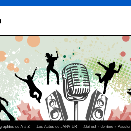
n
graphies de A à Z
.Les Actus de JANVIER
.Qui est « derrière » Passi