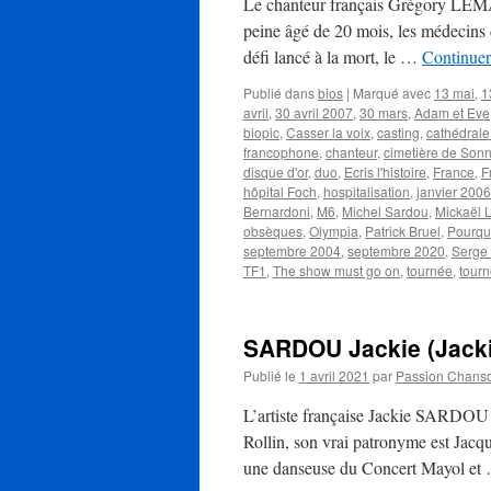
Le chanteur français Grégory LEMA
peine âgé de 20 mois, les médecins 
défi lancé à la mort, le …
Continuer
Publié dans
bios
|
Marqué avec
13 mai
,
1
avril
,
30 avril 2007
,
30 mars
,
Adam et Eve
biopic
,
Casser la voix
,
casting
,
cathédrale
francophone
,
chanteur
,
cimetière de Son
disque d'or
,
duo
,
Ecris l'histoire
,
France
,
F
hôpital Foch
,
hospitalisation
,
janvier 2006
Bernardoni
,
M6
,
Michel Sardou
,
Mickaël 
obsèques
,
Olympia
,
Patrick Bruel
,
Pourquo
septembre 2004
,
septembre 2020
,
Serge
TF1
,
The show must go on
,
tournée
,
tour
SARDOU Jackie (Jacki
Publié le
1 avril 2021
par
Passion Chans
L’artiste française Jackie SARDOU n
Rollin, son vrai patronyme est Jacqu
une danseuse du Concert Mayol e