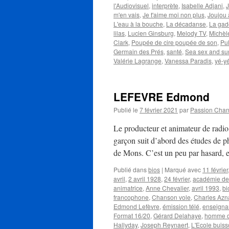
l'Audiovisuel
,
interprète
,
Isabelle Adjani
,
m'en vais
,
Je t'aime moi non plus
,
Joujou 
L'eau à la bouche
,
La décadanse
,
La ga
lilas
,
Lucien Ginsburg
,
Melody TV
,
Michèl
Clark
,
Poupée de cire poupée de son
,
Pul
Germain des Prés
,
santé
,
Sea sex and su
Valérie Lagrange
,
Vanessa Paradis
,
yé-y
LEFEVRE Edmond
Publié le
7 février 2021
par
Passion Cha
Le producteur et animateur de rad
garçon suit d’abord des études de 
de Mons. C’est un peu par hasard, 
Publié dans
bios
|
Marqué avec
11 février
avril
,
2 avril 1928
,
24 février
,
académie de
animatrice
,
Anne Chevalier
,
avril 1993
,
bi
francophone
,
Chanson vole
,
Charles Azn
Edmond Lefèvre
,
émission télé
,
enseigna
Format 16/20
,
Gérard Delahaye
,
homme d
Hallyday
,
Joseph Reynaert
,
L'Ecole buis