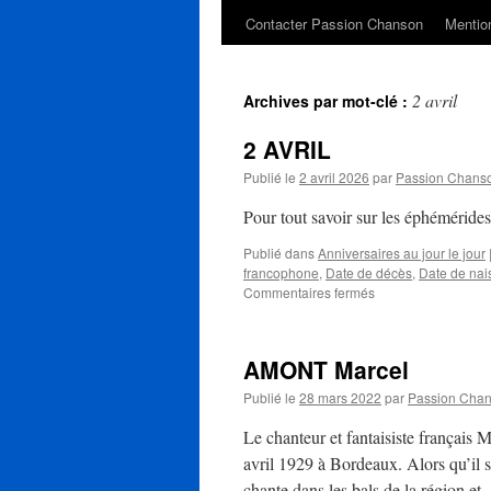
Contacter Passion Chanson
Mention
2 avril
Archives par mot-clé :
2 AVRIL
Publié le
2 avril 2026
par
Passion Chans
Pour tout savoir sur les éphéméride
Publié dans
Anniversaires au jour le jour
francophone
,
Date de décès
,
Date de nai
sur
Commentaires fermés
2
AVRIL
AMONT Marcel
Publié le
28 mars 2022
par
Passion Cha
Le chanteur et fantaisiste françai
avril 1929 à Bordeaux. Alors qu’il 
chante dans les bals de la région e