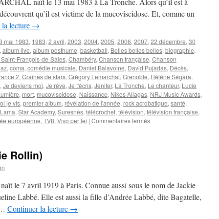
RCHAL naît le 13 mai 1983 à La Tronche. Alors qu’il est à
découvrent qu’il est victime de la mucoviscidose. Et, comme un
 la lecture
→
3 mai 1983
,
1983
,
2 avril
,
2003
,
2004
,
2005
,
2006
,
2007
,
22 décembre
,
30
,
album live
,
album posthume
,
basketball
,
Belles belles belles
,
biographie
,
 Saint-François-de-Sales
,
Chambéry
,
Chanson française
,
Chanson
naz
,
coma
,
comédie musicale
,
Daniel Balavoine
,
David Pujadas
,
Décès
,
rance 2
,
Graines de stars
,
Grégory Lemarchal
,
Grenoble
,
Hélène Ségara
,
,
Je deviens moi
,
Je rêve
,
Je t'écris
,
Jenifer
,
La Tronche
,
Le chanteur
,
Lucie
Lumière
,
mort
,
mucoviscidose
,
Naissance
,
Nikos Aliagas
,
NRJ Music Awards
,
i je vis
,
premier album
,
révélation de l'année
,
rock acrobatique
,
santé
,
 Lama
,
Star Academy
,
Suresnes
,
télécrochet
,
télévision
,
télévision française
,
sur
née européenne
,
TV8
,
Vivo per lei
|
Commentaires fermés
LEMARCHAL
Grégory
e Rollin)
on
aît le 7 avril 1919 à Paris. Connue aussi sous le nom de Jackie
eline Labbé. Elle est aussi la fille d’Andrée Labbé, dite Bagatelle,
t …
Continuer la lecture
→