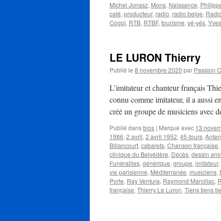
Michel Jonasz
,
Mons
,
Naissance
,
Philipp
café
,
producteur
,
radio
,
radio belge
,
Radio
Cogoi
,
RTB
,
RTBF
,
tourisme
,
yé-yés
,
Yves
LE LURON Thierry
Publié le
8 novembre 2020
par
Passion 
L’imitateur et chanteur français Th
connu comme imitateur, il a aussi e
créé un groupe de musiciens avec 
Publié dans
bios
|
Marqué avec
13 nove
1986
,
2 avril
,
2 avril 1952
,
45-tours
,
Anten
Billancourt
,
cabarets
,
Chanson française
,
clinique du Belvédère
,
Décès
,
dessin an
Funérailles
,
générique
,
groupe
,
imitateur
,
vie parisienne
,
Méditerranée
,
musiciens
,
Porte
,
Ray Ventura
,
Raymond Marcillac
,
R
française
,
Thierry Le Luron
,
Tiens tiens ti