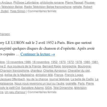
e Anciaux
,
Philippe Lafontaine
,
philologie romane
,
Pierre Rapsat
,
Pousse-
 Télévision Belge
,
Radio Télévision Belge francophone
,
retraite
,
Robert
sur
 Duteil
,
Yves Simon
|
Commentaires fermés
LEFEVRE
Edmond
Chanson
ierry LE LURON naît le 2 avril 1952 à Paris. Bien que surtout
nregistré quelques disques de chanson et d’opérette. Après avoir
des copains …
Continuer la lecture
→
mbre
,
13 novembre 1986
,
18 novembre
,
1952
,
1970
,
1972
,
1978
,
1980
,
1981
,
ne 2
,
Aux couleurs de la France
,
Bernard Rapp
,
biographie
,
Boulogne-
Chanson francophone
,
chanteur
,
Charles Aznavour
,
Chevalier du ciel
,
imé
,
église de la Madeleine
,
émission télé
,
France
,
Francis Lopez
,
Jacques Offenbach
,
jeu de la chance
,
journal télévisé
,
La belle de Cadix
,
La
Naissance
,
Nous nous reverrons un jour ou l'autre
,
opérette
,
Paris
,
Pierre
ody le petit Cid
,
Salvatore Adamo
,
SIDA
,
Télé Dimanche
,
télévision
sur
ens
,
Un peu d'amour
|
Commentaires fermés
LE
LURON
Thierry