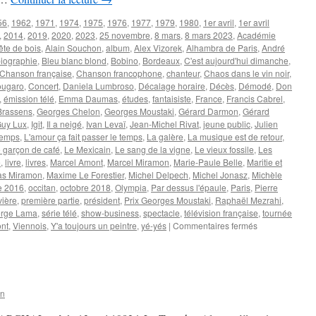
56
,
1962
,
1971
,
1974
,
1975
,
1976
,
1977
,
1979
,
1980
,
1er avril
,
1er avril
,
2014
,
2019
,
2020
,
2023
,
25 novembre
,
8 mars
,
8 mars 2023
,
Académie
ête de bois
,
Alain Souchon
,
album
,
Alex Vizorek
,
Alhambra de Paris
,
André
iographie
,
Bleu blanc blond
,
Bobino
,
Bordeaux
,
C'est aujourd'hui dimanche
,
Chanson française
,
Chanson francophone
,
chanteur
,
Chaos dans le vin noir
,
ougaro
,
Concert
,
Daniela Lumbroso
,
Décalage horaire
,
Décès
,
Démodé
,
Don
,
émission télé
,
Emma Daumas
,
études
,
fantaisiste
,
France
,
Francis Cabrel
,
Brassens
,
Georges Chelon
,
Georges Moustaki
,
Gérard Darmon
,
Gérard
uy Lux
,
Igit
,
Il a neigé
,
Ivan Levaï
,
Jean-Michel Rivat
,
jeune public
,
Julien
temps
,
L'amour ça fait passer le temps
,
La galère
,
La musique est de retour
,
 garçon de café
,
Le Mexicain
,
Le sang de la vigne
,
Le vieux fossile
,
Les
e
,
livre
,
livres
,
Marcel Amont
,
Marcel Miramon
,
Marie-Paule Belle
,
Maritie et
as Miramon
,
Maxime Le Forestier
,
Michel Delpech
,
Michel Jonasz
,
Michèle
e 2016
,
occitan
,
octobre 2018
,
Olympia
,
Par dessus l'épaule
,
Paris
,
Pierre
vière
,
première partie
,
président
,
Prix Georges Moustaki
,
Raphaël Mezrahi
,
rge Lama
,
série télé
,
show-business
,
spectacle
,
télévision française
,
tournée
sur
nt
,
Viennois
,
Y'a toujours un peintre
,
yé-yés
|
Commentaires fermés
AMONT
Marcel
on