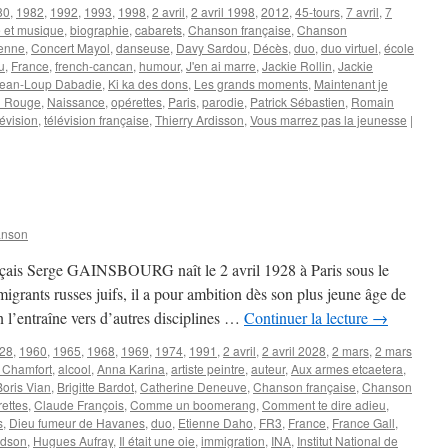
80
,
1982
,
1992
,
1993
,
1998
,
2 avril
,
2 avril 1998
,
2012
,
45-tours
,
7 avril
,
7
 et musique
,
biographie
,
cabarets
,
Chanson française
,
Chanson
enne
,
Concert Mayol
,
danseuse
,
Davy Sardou
,
Décès
,
duo
,
duo virtuel
,
école
u
,
France
,
french-cancan
,
humour
,
J'en ai marre
,
Jackie Rollin
,
Jackie
ean-Loup Dabadie
,
Ki ka des dons
,
Les grands moments
,
Maintenant je
n Rouge
,
Naissance
,
opérettes
,
Paris
,
parodie
,
Patrick Sébastien
,
Romain
lévision
,
télévision française
,
Thierry Ardisson
,
Vous marrez pas la jeunesse
|
anson
ançais Serge GAINSBOURG naît le 2 avril 1928 à Paris sous le
grants russes juifs, il a pour ambition dès son plus jeune âge de
in l’entraîne vers d’autres disciplines …
Continuer la lecture
→
28
,
1960
,
1965
,
1968
,
1969
,
1974
,
1991
,
2 avril
,
2 avril 2028
,
2 mars
,
2 mars
 Chamfort
,
alcool
,
Anna Karina
,
artiste peintre
,
auteur
,
Aux armes etcaetera
,
Boris Vian
,
Brigitte Bardot
,
Catherine Deneuve
,
Chanson française
,
Chanson
ettes
,
Claude François
,
Comme un boomerang
,
Comment te dire adieu
,
s
,
Dieu fumeur de Havanes
,
duo
,
Etienne Daho
,
FR3
,
France
,
France Gall
,
idson
,
Hugues Aufray
,
Il était une oie
,
immigration
,
INA
,
Institut National de