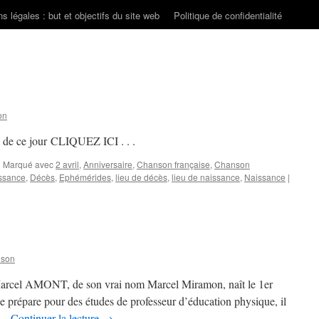
s légales : but et objectifs du site web
Politique de confidentialité
on
s de ce jour CLIQUEZ ICI . . .
|
Marqué avec
2 avril
,
Anniversaire
,
Chanson française
,
Chanson
ssance
,
Décès
,
Ephémérides
,
lieu de décès
,
lieu de naissance
,
Naissance
|
nson
s Marcel AMONT, de son vrai nom Marcel Miramon, naît le 1er
se prépare pour des études de professeur d’éducation physique, il
t …
Continuer la lecture
→