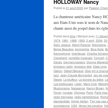
HOLLOWAY Nancy
Publié le
21 août 2020
par
Passion Chan
La chanteuse américaine Nancy HO
aux Etats-Unis sous le nom de Nancy 
chante aussi du gospel dans les égl
Publié dans
bios
|
Marqué avec
11 déce
1974
,
1981
,
1988
,
1993
,
2 avril
,
2006
,
20
Alain Jessua
,
Albert Raisner
,
Allemagne
,
Beige Beauties
,
biographie
,
Blue Note
,
Bo
francophone
,
chanteuse
,
Charles Aznavo
Cleveland
,
comédie musicale
,
Concert
,
C
Décès
,
Derniers baisers
,
Dionne Warwick
émission radio
,
émission télé
,
Etats-Unis
,
Gabon
,
Gilbert Bécaud
,
Give girl a chanc
jazz
,
Jean-Claude Bonnardot
,
Jeu de ma
Steele
,
Le bluffeur
,
Le boogie du bébé
,
Le
Les barbouses
,
Liban
,
Mars Club
,
Melody
Musicorama
,
Naissance
,
Nancy Brown
,
N
Ferrer
,
noyade
,
Olympia
,
Paris
,
Paris mes
radio française
,
radio périphérique
,
Richa
standardiste
,
Sylvie Vartan
,
T'en vas pas
européenne
,
USA
,
Venez les copains
,
Vie