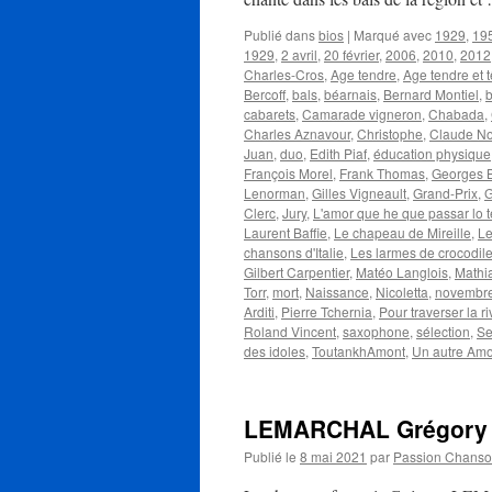
Publié dans
bios
|
Marqué avec
1929
,
19
1929
,
2 avril
,
20 février
,
2006
,
2010
,
2012
Charles-Cros
,
Age tendre
,
Age tendre et t
Bercoff
,
bals
,
béarnais
,
Bernard Montiel
,
b
cabarets
,
Camarade vigneron
,
Chabada
,
Charles Aznavour
,
Christophe
,
Claude N
Juan
,
duo
,
Edith Piaf
,
éducation physique
François Morel
,
Frank Thomas
,
Georges 
Lenorman
,
Gilles Vigneault
,
Grand-Prix
,
G
Clerc
,
Jury
,
L'amor que he que passar lo 
Laurent Baffie
,
Le chapeau de Mireille
,
Le
chansons d'Italie
,
Les larmes de crocodil
Gilbert Carpentier
,
Matéo Langlois
,
Mathi
Torr
,
mort
,
Naissance
,
Nicoletta
,
novembr
Arditi
,
Pierre Tchernia
,
Pour traverser la ri
Roland Vincent
,
saxophone
,
sélection
,
Se
des idoles
,
ToutankhAmont
,
Un autre Amo
LEMARCHAL Grégory
Publié le
8 mai 2021
par
Passion Chans