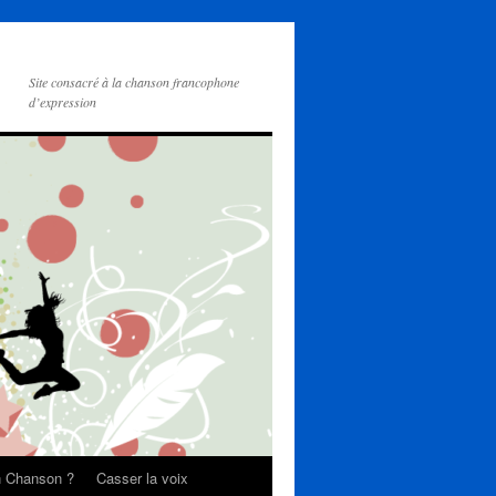
Site consacré à la chanson francophone
d’expression
on Chanson ?
Casser la voix