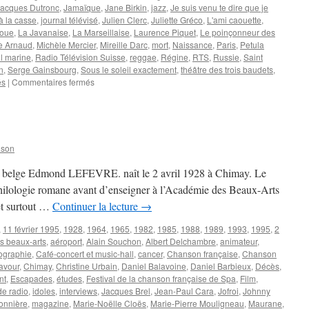
Jacques Dutronc
,
Jamaïque
,
Jane Birkin
,
jazz
,
Je suis venu te dire que je
à la casse
,
journal télévisé
,
Julien Clerc
,
Juliette Gréco
,
L'ami caouette
,
doue
,
La Javanaise
,
La Marseillaise
,
Laurence Piquet
,
Le poinçonneur des
e Arnaud
,
Michèle Mercier
,
Mireille Darc
,
mort
,
Naissance
,
Paris
,
Petula
l marine
,
Radio Télévision Suisse
,
reggae
,
Régine
,
RTS
,
Russie
,
Saint
n
,
Serge Gainsbourg
,
Sous le soleil exactement
,
théâtre des trois baudets
,
sur
és
|
Commentaires fermés
GAINSBOURG
Serge
nson
io belge Edmond LEFEVRE. naît le 2 avril 1928 à Chimay. Le
philologie romane avant d’enseigner à l’Académie des Beaux-Arts
et surtout …
Continuer la lecture
→
,
11 février 1995
,
1928
,
1964
,
1965
,
1982
,
1985
,
1988
,
1989
,
1993
,
1995
,
2
s beaux-arts
,
aéroport
,
Alain Souchon
,
Albert Delchambre
,
animateur
,
ographie
,
Café-concert et music-hall
,
cancer
,
Chanson française
,
Chanson
avour
,
Chimay
,
Christine Urbain
,
Daniel Balavoine
,
Daniel Barbieux
,
Décès
,
nt
,
Escapades
,
études
,
Festival de la chanson française de Spa
,
Film
,
e radio
,
idoles
,
interviews
,
Jacques Brel
,
Jean-Paul Cara
,
Jofroi
,
Johnny
sonnière
,
magazine
,
Marie-Noëlle Cloës
,
Marie-Pierre Mouligneau
,
Maurane
,