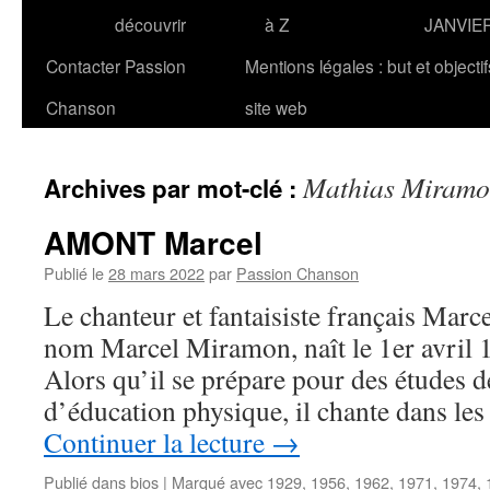
découvrir
à Z
JANVIE
Contacter Passion
Mentions légales : but et objecti
Chanson
site web
Mathias Miram
Archives par mot-clé :
AMONT Marcel
Publié le
28 mars 2022
par
Passion Chanson
Le chanteur et fantaisiste français Ma
nom Marcel Miramon, naît le 1er avril 
Alors qu’il se prépare pour des études d
d’éducation physique, il chante dans les
Continuer la lecture
→
Publié dans
bios
|
Marqué avec
1929
,
1956
,
1962
,
1971
,
1974
,