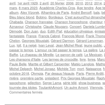
avril
,
1er avril 1929
,
2 avril
,
20 février
,
2006
,
2010
,
2012
,
2014
,
mars
,
8 mars 2023
,
Académie Charles-Cros
,
Age tendre
,
Age te
album
,
Alex Vizorek
,
Alhambra de Paris
,
André Bercoff
,
bals
,
bé
Bleu blanc blond
,
Bobino
,
Bordeaux
,
C'est aujourd'hui dimanch
Chabada
,
Chanson française
,
Chanson francophone
,
chanteur
,
Aznavour
,
Christophe
,
Claude Nougaro
,
Concert
,
Daniela Lumb
Démodé
,
Don Juan
,
duo
,
Edith Piaf
,
éducation physique
,
émissi
fantaisiste
,
France
,
Francis Cabrel
,
François Morel
,
Frank Thom
Chelon
,
Georges Moustaki
,
Gérard Darmon
,
Gérard Lenorman
,
Lux
,
Igit
,
Il a neigé
,
Ivan Levaï
,
Jean-Michel Rivat
,
jeune public
,
passar lo temps
,
L'amour ça fait passer le temps
,
La galère
,
La 
Baffie
,
Le chapeau de Mireille
,
Le garçon de café
,
Le Mexicain
,
Les chansons d'Italie
,
Les larmes de crocodile
,
livre
,
livres
,
Marc
Paule Belle
,
Maritie et Gilbert Carpentier
,
Matéo Langlois
,
Mathi
Michel Delpech
,
Michel Jonasz
,
Michèle Torr
,
mort
,
Naissance
,
N
octobre 2018
,
Olympia
,
Par dessus l'épaule
,
Paris
,
Pierre Arditi
rivière
,
première partie
,
président
,
Prix Georges Moustaki
,
Rapha
saxophone
,
sélection
,
Serge Lama
,
série télé
,
show-business
,
s
tournée des idoles
,
ToutankhAmont
,
Un autre Amont
,
Viennois
,
sur
Commentaires fermés
AMONT
Marcel