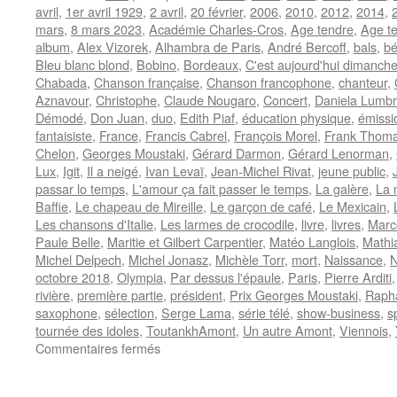
avril
,
1er avril 1929
,
2 avril
,
20 février
,
2006
,
2010
,
2012
,
2014
,
mars
,
8 mars 2023
,
Académie Charles-Cros
,
Age tendre
,
Age te
album
,
Alex Vizorek
,
Alhambra de Paris
,
André Bercoff
,
bals
,
bé
Bleu blanc blond
,
Bobino
,
Bordeaux
,
C'est aujourd'hui dimanch
Chabada
,
Chanson française
,
Chanson francophone
,
chanteur
,
Aznavour
,
Christophe
,
Claude Nougaro
,
Concert
,
Daniela Lumb
Démodé
,
Don Juan
,
duo
,
Edith Piaf
,
éducation physique
,
émissi
fantaisiste
,
France
,
Francis Cabrel
,
François Morel
,
Frank Thom
Chelon
,
Georges Moustaki
,
Gérard Darmon
,
Gérard Lenorman
,
Lux
,
Igit
,
Il a neigé
,
Ivan Levaï
,
Jean-Michel Rivat
,
jeune public
,
passar lo temps
,
L'amour ça fait passer le temps
,
La galère
,
La 
Baffie
,
Le chapeau de Mireille
,
Le garçon de café
,
Le Mexicain
,
Les chansons d'Italie
,
Les larmes de crocodile
,
livre
,
livres
,
Marc
Paule Belle
,
Maritie et Gilbert Carpentier
,
Matéo Langlois
,
Mathi
Michel Delpech
,
Michel Jonasz
,
Michèle Torr
,
mort
,
Naissance
,
N
octobre 2018
,
Olympia
,
Par dessus l'épaule
,
Paris
,
Pierre Arditi
rivière
,
première partie
,
président
,
Prix Georges Moustaki
,
Rapha
saxophone
,
sélection
,
Serge Lama
,
série télé
,
show-business
,
s
tournée des idoles
,
ToutankhAmont
,
Un autre Amont
,
Viennois
,
sur
Commentaires fermés
AMONT
Marcel