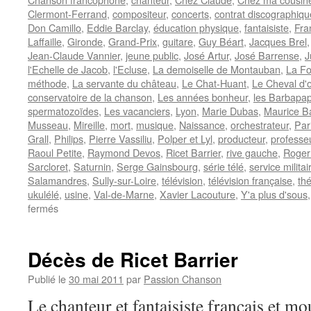
Clermont-Ferrand
,
compositeur
,
concerts
,
contrat discographiqu
Don Camillo
,
Eddie Barclay
,
éducation physique
,
fantaisiste
,
Fra
Laffaille
,
Gironde
,
Grand-Prix
,
guitare
,
Guy Béart
,
Jacques Brel
Jean-Claude Vannier
,
jeune public
,
José Artur
,
José Barrense
,
J
l'Echelle de Jacob
,
l'Ecluse
,
La demoiselle de Montauban
,
La Fo
méthode
,
La servante du château
,
Le Chat-Huant
,
Le Cheval d'o
conservatoire de la chanson
,
Les années bonheur
,
les Barbapa
spermatozoïdes
,
Les vacanciers
,
Lyon
,
Marie Dubas
,
Maurice B
Musseau
,
Mireille
,
mort
,
musique
,
Naissance
,
orchestrateur
,
Par
Grall
,
Philips
,
Pierre Vassiliu
,
Polper et Lyl
,
producteur
,
professe
Raoul Petite
,
Raymond Devos
,
Ricet Barrier
,
rive gauche
,
Roger
Sarcloret
,
Saturnin
,
Serge Gainsbourg
,
série télé
,
service militai
Salamandres
,
Sully-sur-Loire
,
télévision
,
télévision française
,
thé
ukulélé
,
usine
,
Val-de-Marne
,
Xavier Lacouture
,
Y'a plus d'sous
sur
fermés
BARRIER
Ricet
Décès de Ricet Barrier
Publié le
30 mai 2011
par
Passion Chanson
Le chanteur et fantaisiste français et m