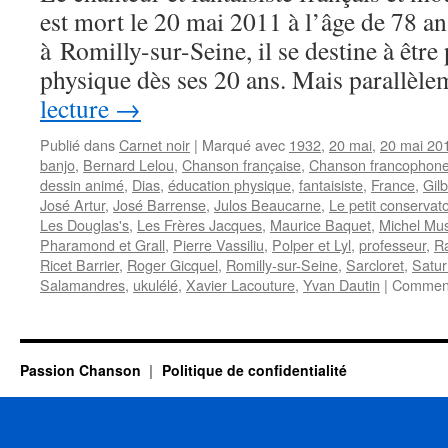
est mort le 20 mai 2011 à l’âge de 78 an
à Romilly-sur-Seine, il se destine à êtr
physique dès ses 20 ans. Mais parallè
lecture
→
Publié dans
Carnet noir
|
Marqué avec
1932
,
20 mai
,
20 mai 20
banjo
,
Bernard Lelou
,
Chanson française
,
Chanson francophon
dessin animé
,
Dias
,
éducation physique
,
fantaisiste
,
France
,
Gilb
José Artur
,
José Barrense
,
Julos Beaucarne
,
Le petit conservat
Les Douglas's
,
Les Frères Jacques
,
Maurice Baquet
,
Michel Mu
Pharamond et Grall
,
Pierre Vassiliu
,
Polper et Lyl
,
professeur
,
R
Ricet Barrier
,
Roger Gicquel
,
Romilly-sur-Seine
,
Sarcloret
,
Satur
Salamandres
,
ukulélé
,
Xavier Lacouture
,
Yvan Dautin
|
Comment
Passion Chanson
Politique de confidentialité