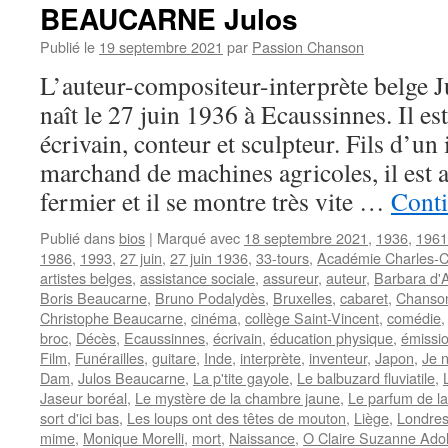
BEAUCARNE Julos
Publié le
19 septembre 2021
par
Passion Chanson
L’auteur-compositeur-interprète bel
naît le 27 juin 1936 à Ecaussinnes. Il es
écrivain, conteur et sculpteur. Fils d’un 
marchand de machines agricoles, il est au
fermier et il se montre très vite …
Conti
Publié dans
bios
|
Marqué avec
18 septembre 2021
,
1936
,
1961
1986
,
1993
,
27 juin
,
27 juin 1936
,
33-tours
,
Académie Charles-C
artistes belges
,
assistance sociale
,
assureur
,
auteur
,
Barbara d'
Boris Beaucarne
,
Bruno Podalydès
,
Bruxelles
,
cabaret
,
Chanson
Christophe Beaucarne
,
cinéma
,
collège Saint-Vincent
,
comédie
broc
,
Décès
,
Ecaussinnes
,
écrivain
,
éducation physique
,
émissio
Film
,
Funérailles
,
guitare
,
Inde
,
interprète
,
inventeur
,
Japon
,
Je 
Dam
,
Julos Beaucarne
,
La p'tite gayole
,
Le balbuzard fluviatile
,
Jaseur boréal
,
Le mystère de la chambre jaune
,
Le parfum de l
sort d'ici bas
,
Les loups ont des têtes de mouton
,
Liège
,
Londre
mime
,
Monique Morelli
,
mort
,
Naissance
,
O Claire Suzanne Ado