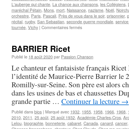
L'auberge qui chante
,
La chance aux chansons
,
les Collégiens
,
maréchal Pétain
,
Mons
,
mort
,
Naissance
,
nazisme
,
Noël
,
Noirch
orchestre
,
Paris
,
Pascali
,
Près de vous dans le soir
,
prisonnier
,
p
récital
,
rugby
,
San Sebastian
,
seconde guerre mondiale
,
service 
sur
tournée
,
Vichy
|
Commentaires fermés
DASSARY
André
BARRIER Ricet
Publié le
18 août 2020
par
Passion Chanson
Le chanteur et fantaisiste français Ric
l’identité de Maurice-Pierre Barrier le 
Romilly-sur-Seine. Son père est alors ch
dans les usines de bas et chaussettes Dup
grande partie …
Continuer la lecture
→
Publié dans
bios
|
Marqué avec
1932
,
1955
,
1958
,
1966
,
1968
,
2010
,
2011
,
25 août
,
25 août 1932
,
Académie Charles-Cros
,
Arc
Lelou
,
biographie
,
bonneterie
,
cabaret
,
Canada
,
canard
,
cancer
Chanson francophone
,
chanteur
,
Chez Claude
,
Chez ma cousin