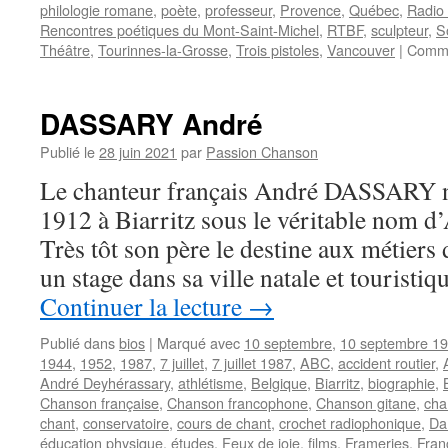
philologie romane
,
poète
,
professeur
,
Provence
,
Québec
,
Radio 
Rencontres poétiques du Mont-Saint-Michel
,
RTBF
,
sculpteur
,
S
Théâtre
,
Tourinnes-la-Grosse
,
Trois pistoles
,
Vancouver
|
Comme
DASSARY André
Publié le
28 juin 2021
par
Passion Chanson
Le chanteur français André DASSARY n
1912 à Biarritz sous le véritable nom d
Très tôt son père le destine aux métiers d
un stage dans sa ville natale et touristi
Continuer la lecture
→
Publié dans
bios
|
Marqué avec
10 septembre
,
10 septembre 1
1944
,
1952
,
1987
,
7 juillet
,
7 juillet 1987
,
ABC
,
accident routier
,
André Deyhérassary
,
athlétisme
,
Belgique
,
Biarritz
,
biographie
,
Chanson française
,
Chanson francophone
,
Chanson gitane
,
cha
chant
,
conservatoire
,
cours de chant
,
crochet radiophonique
,
Da
éducation physique
,
études
,
Feux de joie
,
films
,
Frameries
,
Fran