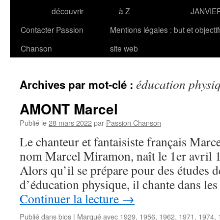
découvrir
à Z
JANVIE
Contacter Passion
Mentions légales : but et objecti
Chanson
site web
éducation physi
Archives par mot-clé :
AMONT Marcel
Publié le
28 mars 2022
par
Passion Chanson
Le chanteur et fantaisiste français Ma
nom Marcel Miramon, naît le 1er avril 
Alors qu’il se prépare pour des études d
d’éducation physique, il chante dans les
Continuer la lecture
→
Publié dans
bios
|
Marqué avec
1929
,
1956
,
1962
,
1971
,
1974
,