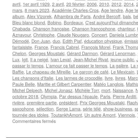
avril
,
1er avril 1929
,
2 avril
,
20 février
,
2006
,
2010
,
2012
,
2014
,
mars
,
8 mars 2023
,
Académie Charles-Cros
,
Age tendre
,
Age te
album
,
Alex Vizorek
,
Alhambra de Paris
,
André Bercoff
,
bals
,
bé
Bleu blanc blond
,
Bobino
,
Bordeaux
,
C'est aujourd'hui dimanch
Chabada
,
Chanson française
,
Chanson francophone
,
chanteur
,
Aznavour
,
Christophe
,
Claude Nougaro
,
Concert
,
Daniela Lumb
Démodé
,
Don Juan
,
duo
,
Edith Piaf
,
éducation physique
,
émissi
fantaisiste
,
France
,
Francis Cabrel
,
François Morel
,
Frank Thom
Chelon
,
Georges Moustaki
,
Gérard Darmon
,
Gérard Lenorman
,
Lux
,
Igit
,
Il a neigé
,
Ivan Levaï
,
Jean-Michel Rivat
,
jeune public
,
passar lo temps
,
L'amour ça fait passer le temps
,
La galère
,
La 
Baffie
,
Le chapeau de Mireille
,
Le garçon de café
,
Le Mexicain
,
Les chansons d'Italie
,
Les larmes de crocodile
,
livre
,
livres
,
Marc
Paule Belle
,
Maritie et Gilbert Carpentier
,
Matéo Langlois
,
Mathi
Michel Delpech
,
Michel Jonasz
,
Michèle Torr
,
mort
,
Naissance
,
N
octobre 2018
,
Olympia
,
Par dessus l'épaule
,
Paris
,
Pierre Arditi
rivière
,
première partie
,
président
,
Prix Georges Moustaki
,
Rapha
saxophone
,
sélection
,
Serge Lama
,
série télé
,
show-business
,
s
tournée des idoles
,
ToutankhAmont
,
Un autre Amont
,
Viennois
,
sur
Commentaires fermés
AMONT
Marcel