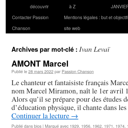
découvrir
à Z
JANVIE
Contacter Passion
Mentions légales : but et objecti
Chanson
site web
Ivan Levaï
Archives par mot-clé :
AMONT Marcel
Publié le
28 mars 2022
par
Passion Chanson
Le chanteur et fantaisiste français Ma
nom Marcel Miramon, naît le 1er avril 
Alors qu’il se prépare pour des études d
d’éducation physique, il chante dans les
Continuer la lecture
→
Publié dans
bios
|
Marqué avec
1929
,
1956
,
1962
,
1971
,
1974
,