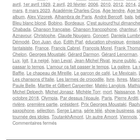
avril
,
1er avril 1929
,
2 avril
,
20 février
,
2006
,
2010
,
2012
,
2014
,
mars
,
8 mars 2023
,
Académie Charles-Cros
,
Age tendre
,
Age te
album
,
Alex Vizorek
,
Alhambra de Paris
,
André Bercoff
,
bals
,
bé
Bleu blanc blond
,
Bobino
,
Bordeaux
,
C'est aujourd'hui dimanch
Chabada
,
Chanson française
,
Chanson francophone
,
chanteur
,
Aznavour
,
Christophe
,
Claude Nougaro
,
Concert
,
Daniela Lumb
Démodé
,
Don Juan
,
duo
,
Edith Piaf
,
éducation physique
,
émissi
fantaisiste
,
France
,
Francis Cabrel
,
François Morel
,
Frank Thom
Chelon
,
Georges Moustaki
,
Gérard Darmon
,
Gérard Lenorman
,
Lux
,
Igit
,
Il a neigé
,
Ivan Levaï
,
Jean-Michel Rivat
,
jeune public
,
passar lo temps
,
L'amour ça fait passer le temps
,
La galère
,
La 
Baffie
,
Le chapeau de Mireille
,
Le garçon de café
,
Le Mexicain
,
Les chansons d'Italie
,
Les larmes de crocodile
,
livre
,
livres
,
Marc
Paule Belle
,
Maritie et Gilbert Carpentier
,
Matéo Langlois
,
Mathi
Michel Delpech
,
Michel Jonasz
,
Michèle Torr
,
mort
,
Naissance
,
N
octobre 2018
,
Olympia
,
Par dessus l'épaule
,
Paris
,
Pierre Arditi
rivière
,
première partie
,
président
,
Prix Georges Moustaki
,
Rapha
saxophone
,
sélection
,
Serge Lama
,
série télé
,
show-business
,
s
tournée des idoles
,
ToutankhAmont
,
Un autre Amont
,
Viennois
,
sur
Commentaires fermés
AMONT
Marcel