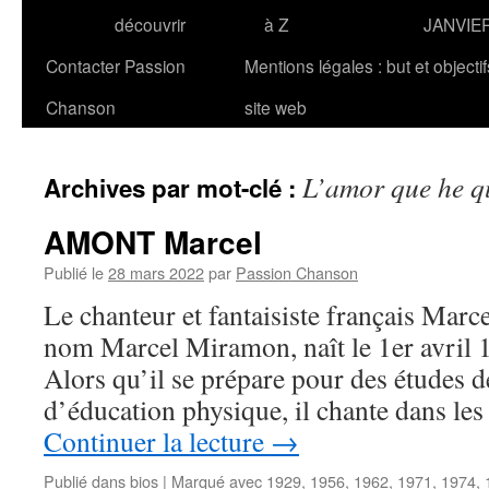
découvrir
à Z
JANVIE
Contacter Passion
Mentions légales : but et objecti
Chanson
site web
L’amor que he q
Archives par mot-clé :
AMONT Marcel
Publié le
28 mars 2022
par
Passion Chanson
Le chanteur et fantaisiste français Ma
nom Marcel Miramon, naît le 1er avril 
Alors qu’il se prépare pour des études d
d’éducation physique, il chante dans les
Continuer la lecture
→
Publié dans
bios
|
Marqué avec
1929
,
1956
,
1962
,
1971
,
1974
,