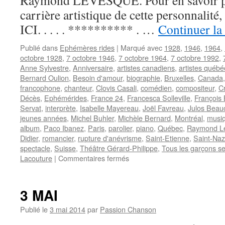
Raymond LEVESQUE. Pour en savoir plus
carrière artistique de cette personnali
ICI. . . . . ********** . …
Continuer la
Publié dans
Ephémères rides
|
Marqué avec
1928
,
1946
,
1964
,
octobre 1928
,
7 octobre 1946
,
7 octobre 1964
,
7 octobre 1992
,
Anne Sylvestre
,
Anniversaire
,
artistes canadiens
,
artistes québé
Bernard Oulion
,
Besoin d'amour
,
biographie
,
Bruxelles
,
Canada
francophone
,
chanteur
,
Clovis Casali
,
comédien
,
compositeur
,
Cr
Décès
,
Ephémérides
,
France 24
,
Francesca Solleville
,
François
Servat
,
interprète
,
Isabelle Mayereau
,
Joël Favreau
,
Julos Beau
jeunes années
,
Michel Buhler
,
Michèle Bernard
,
Montréal
,
musiq
album
,
Paco Ibanez
,
Paris
,
parolier
,
piano
,
Québec
,
Raymond L
Didier
,
romancier
,
rupture d'anévrisme
,
Saint-Etienne
,
Saint-Naz
spectacle
,
Suisse
,
Théâtre Gérard-Philippe
,
Tous les garçons se
sur
Lacouture
|
Commentaires fermés
7
OCTOBRE
3 MAI
Publié le
3 mai 2014
par
Passion Chanson