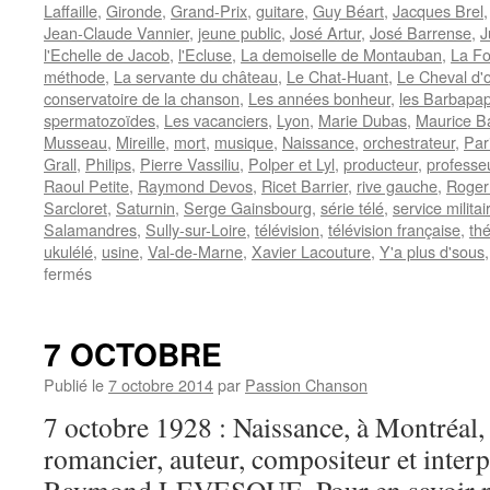
Laffaille
,
Gironde
,
Grand-Prix
,
guitare
,
Guy Béart
,
Jacques Brel
Jean-Claude Vannier
,
jeune public
,
José Artur
,
José Barrense
,
J
l'Echelle de Jacob
,
l'Ecluse
,
La demoiselle de Montauban
,
La Fo
méthode
,
La servante du château
,
Le Chat-Huant
,
Le Cheval d'o
conservatoire de la chanson
,
Les années bonheur
,
les Barbapa
spermatozoïdes
,
Les vacanciers
,
Lyon
,
Marie Dubas
,
Maurice B
Musseau
,
Mireille
,
mort
,
musique
,
Naissance
,
orchestrateur
,
Par
Grall
,
Philips
,
Pierre Vassiliu
,
Polper et Lyl
,
producteur
,
professe
Raoul Petite
,
Raymond Devos
,
Ricet Barrier
,
rive gauche
,
Roger
Sarcloret
,
Saturnin
,
Serge Gainsbourg
,
série télé
,
service militai
Salamandres
,
Sully-sur-Loire
,
télévision
,
télévision française
,
thé
ukulélé
,
usine
,
Val-de-Marne
,
Xavier Lacouture
,
Y'a plus d'sous
sur
fermés
BARRIER
Ricet
7 OCTOBRE
Publié le
7 octobre 2014
par
Passion Chanson
7 octobre 1928 : Naissance, à Montréal
romancier, auteur, compositeur et inter