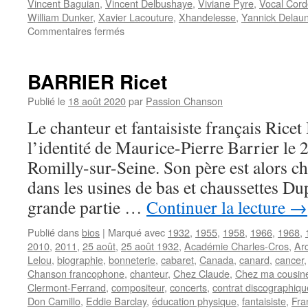
Vincent Baguian
,
Vincent Delbushaye
,
Viviane Pyre
,
Vocal Cord
William Dunker
,
Xavier Lacouture
,
Xhandelesse
,
Yannick Delau
sur
Commentaires fermés
« Chant’Appart
chez
les
BARRIER Ricet
Belges »
:
Publié le
18 août 2020
par
Passion Chanson
c’est
Le chanteur et fantaisiste français Ric
fini
!
l’identité de Maurice-Pierre Barrier le 
Romilly-sur-Seine. Son père est alors ch
dans les usines de bas et chaussettes Dup
grande partie …
Continuer la lecture
→
Publié dans
bios
|
Marqué avec
1932
,
1955
,
1958
,
1966
,
1968
,
2010
,
2011
,
25 août
,
25 août 1932
,
Académie Charles-Cros
,
Arc
Lelou
,
biographie
,
bonneterie
,
cabaret
,
Canada
,
canard
,
cancer
Chanson francophone
,
chanteur
,
Chez Claude
,
Chez ma cousin
Clermont-Ferrand
,
compositeur
,
concerts
,
contrat discographiqu
Don Camillo
,
Eddie Barclay
,
éducation physique
,
fantaisiste
,
Fra