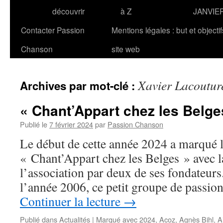
découvrir
à Z
JANVIE
Contacter Passion
Mentions légales : but et objecti
Chanson
site web
Xavier Lacoutur
Archives par mot-clé :
« Chant’Appart chez les Belges 
Publié le
7 février 2024
par
Passion Chanson
Le début de cette année 2024 a marqué la
« Chant’Appart chez les Belges » avec l
l’association par deux de ses fondateurs.
l’année 2006, ce petit groupe de passio
Continuer la lecture
→
Publié dans
Actualités
|
Marqué avec
2024
,
Acoz
,
Agnès Bihl
,
A