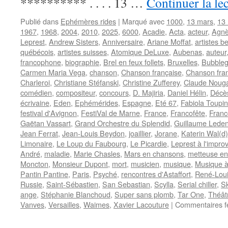
********** . . . . 13 …
Continuer la le
Publié dans
Ephémères rides
|
Marqué avec
1000
,
13 mars
,
13
1967
,
1968
,
2004
,
2010
,
2025
,
6000
,
Acadie
,
Acta
,
acteur
,
Agnè
Leprest
,
Andrew Sisters
,
Anniversaire
,
Ariane Moffat
,
artistes b
québécois
,
artistes suisses
,
Atomique DeLuxe
,
Aubenas
,
auteur
francophone
,
biographie
,
Brel en feux follets
,
Bruxelles
,
Bubble
Carmen Maria Vega
,
chanson
,
Chanson française
,
Chanson fra
Charleroi
,
Christiane Stéfanski
,
Christine Zufferey
,
Claude Noug
comédien
,
compositeur
,
concours
,
D. Majiria
,
Daniel Hélin
,
Décè
écrivaine
,
Eden
,
Ephémérides
,
Espagne
,
Eté 67
,
Fabiola Toupin
festival d'Avignon
,
FestiVal de Marne
,
France
,
Francofête
,
Franc
Gaëtan Vassart
,
Grand Orchestre du Splendid
,
Guillaume Leden
Jean Ferrat
,
Jean-Louis Beydon
,
joaillier
,
Jorane
,
Katerin Wal(d)
Limonaire
,
Le Loup du Faubourg
,
Le Picardie
,
Leprest à l'improv
André
,
maladie
,
Marie Chasles
,
Mars en chansons
,
metteuse en
Moncton
,
Monsieur Dupont
,
mort
,
musicien
,
musique
,
Musique à 
Pantin Pantine
,
Paris
,
Psyché
,
rencontres d'Astaffort
,
René-Loui
Russie
,
Saint-Sébastien
,
San Sebastian
,
Scylla
,
Serial chiller
,
S
ange
,
Stéphanie Blanchoud
,
Super sans plomb
,
Tar One
,
Théât
Vanves
,
Versailles
,
Waimes
,
Xavier Lacouture
|
Commentaires f