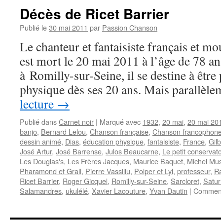
Décès de Ricet Barrier
Publié le
30 mai 2011
par
Passion Chanson
Le chanteur et fantaisiste français et m
est mort le 20 mai 2011 à l’âge de 78 an
à Romilly-sur-Seine, il se destine à êtr
physique dès ses 20 ans. Mais parallè
lecture
→
Publié dans
Carnet noir
|
Marqué avec
1932
,
20 mai
,
20 mai 20
banjo
,
Bernard Lelou
,
Chanson française
,
Chanson francophon
dessin animé
,
Dias
,
éducation physique
,
fantaisiste
,
France
,
Gilb
José Artur
,
José Barrense
,
Julos Beaucarne
,
Le petit conservat
Les Douglas's
,
Les Frères Jacques
,
Maurice Baquet
,
Michel Mu
Pharamond et Grall
,
Pierre Vassiliu
,
Polper et Lyl
,
professeur
,
R
Ricet Barrier
,
Roger Gicquel
,
Romilly-sur-Seine
,
Sarcloret
,
Satur
Salamandres
,
ukulélé
,
Xavier Lacouture
,
Yvan Dautin
|
Comment