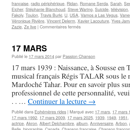
française
,
radio périphérique
,
Ridan
,
Romane Serda
,
Sarah
,
Se
Eicher
,
Stéphanie Blanchoud
,
Steve Waring
,
Suicide
,
télévision
Fakoly
,
Toulon
,
Travis Burki
,
U
,
USA
,
Vamos a Las Vegus
,
Vane
Véronique Rivière
,
Vincent Delerm
,
Xavier Lacouture
,
Yves Jama
sur
Zazie
,
Ze live
|
Commentaires fermés
3
MAI
17 MARS
Publié le
17 mars 2014
par
Passion Chanson
17 mars 1939 : Naissance, à Sousse en T
musical français Régis TALAR sous le 
Mardoché Tahar. Pour en savoir plus sur
professionnel de cette personnalité, veu
. . …
Continuer la lecture
→
Publié dans
Ephémères rides
|
Marqué avec
17 mars
,
17 mars 
17 mars 1992
,
17 mars 2009
,
17 mars 2025
,
1939
,
1949
,
1951
,
actrice
,
Akron
,
Albert Delchambre
,
album
,
Anniversaire
,
Arbon
,
Belle
,
biographie
,
Canada
,
Chanson française
,
Chanson franco