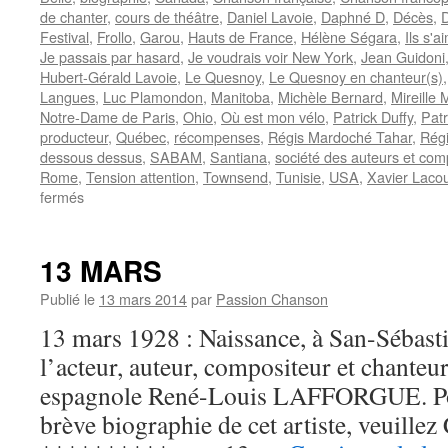
de chanter
,
cours de théâtre
,
Daniel Lavoie
,
Daphné D
,
Décès
,
Festival
,
Frollo
,
Garou
,
Hauts de France
,
Hélène Ségara
,
Ils s'a
Je passais par hasard
,
Je voudrais voir New York
,
Jean Guidoni
Hubert-Gérald Lavoie
,
Le Quesnoy
,
Le Quesnoy en chanteur(s)
Langues
,
Luc Plamondon
,
Manitoba
,
Michèle Bernard
,
Mireille 
Notre-Dame de Paris
,
Ohio
,
Où est mon vélo
,
Patrick Duffy
,
Patr
producteur
,
Québec
,
récompenses
,
Régis Mardoché Tahar
,
Régi
dessous dessus
,
SABAM
,
Santiana
,
société des auteurs et com
Rome
,
Tension attention
,
Townsend
,
Tunisie
,
USA
,
Xavier Laco
sur
fermés
17
MARS
13 MARS
Publié le
13 mars 2014
par
Passion Chanson
13 mars 1928 : Naissance, à San-Sébast
l’acteur, auteur, compositeur et chanteur
espagnole René-Louis LAFFORGUE. Po
brève biographie de cet artiste, veuillez