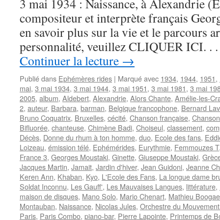
3 mai 1934 : Naissance, à Alexandrie (Eg
compositeur et interprète français G
en savoir plus sur la vie et le parcours ar
personnalité, veuillez CLIQUER ICI. . .
Continuer la lecture
→
Publié dans
Ephémères rides
|
Marqué avec
1934
,
1944
,
1951
,
mai
,
3 mai 1934
,
3 mai 1944
,
3 mai 1951
,
3 mai 1981
,
3 mai 19
2005
,
album
,
Aldebert
,
Alexandrie
,
Alors Chante
,
Amélie-les-Cr
2
,
auteur
,
Barbara
,
barman
,
Belgique francophone
,
Bernard Lavi
Bruno Coquatrix
,
Bruxelles
,
cécité
,
Chanson française
,
Chanson
Bifluorée
,
chanteuse
,
Chimène Badi
,
Choiseul
,
classement
,
comp
Décès
,
Donne du rhum à ton homme
,
duo
,
Ecole des fans
,
Eddi
Loizeau
,
émission télé
,
Ephémérides
,
Eurythmie
,
Femmouzes T
France 3
,
Georges Moustaki
,
Ginette
,
Giuseppe Moustaki
,
Grèc
Jacques Martin
,
Jamait
,
Jardin d'hiver
,
Jean Guidoni
,
Jeanne Ch
Keren Ann
,
Khaban
,
Kyo
,
L'Ecole des Fans
,
La longue dame br
Soldat Inconnu
,
Les Gauff'
,
Les Mauvaises Langues
,
littérature
,
maison de disques
,
Mano Solo
,
Mario Chenart
,
Mathieu Boogae
Montauban
,
Naissance
,
Nicolas Jules
,
Orchestre du Mouvement
Paris
,
Paris Combo
,
piano-bar
,
Pierre Lapointe
,
Printemps de B