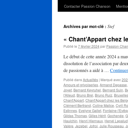
Contacter Passion Chanson
Mention
Stef
Archives par mot-clé :
« Chant’Appart chez les
Publié le
7 février 2024
par
Passion Cha
Le début de cette année 2024 a marq
dissolution de l’association par deu
de passionnés a aidé à …
Continuer
Publié dans
Actualités
|
Marqué avec
202
Amours et grivoiseries
,
Armand Depasse
Joyet
,
Bernard Keyruhel
,
Bernard Suin
,
B
l'Alleud
,
Bruno Brel
,
Bruno Ruiz
,
Bruxelle
Chant'Appart
,
Chant'Appart chez les Belg
Clément Bertrand
,
Coline Malice
,
Cyril R
Estinnes
,
Evelyne Gallet
,
Fontaine-l'Evêq
Gildas Thomas
,
Gilles Hérit
,
Gochenée
,
G
Haulchin
,
Henri Hiernaux
,
Hervé Lapalud
Valère
,
Jezebel
,
Jofroi
,
Julie Rousseau
,
J