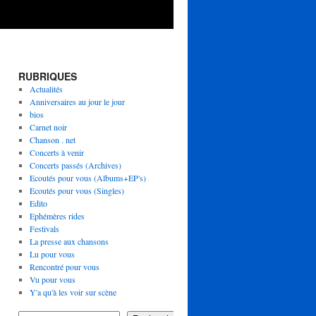
RUBRIQUES
Actualités
Anniversaires au jour le jour
bios
Carnet noir
Chanson . net
Concerts à venir
Concerts passés (Archives)
Ecoutés pour vous (Albums+EP's)
Ecoutés pour vous (Singles)
Edito
Ephémères rides
Festivals
La presse aux chansons
Lu pour vous
Rencontré pour vous
Vu pour vous
Y'a qu'à les voir sur scène