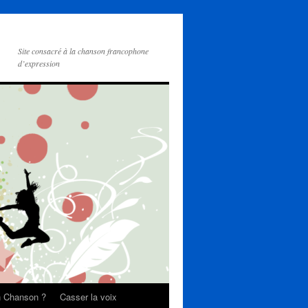
Site consacré à la chanson francophone
d’expression
on Chanson ?
Casser la voix