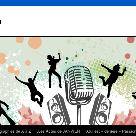
n
graphies de A à Z
.Les Actus de JANVIER
.Qui est « derrière » Passi