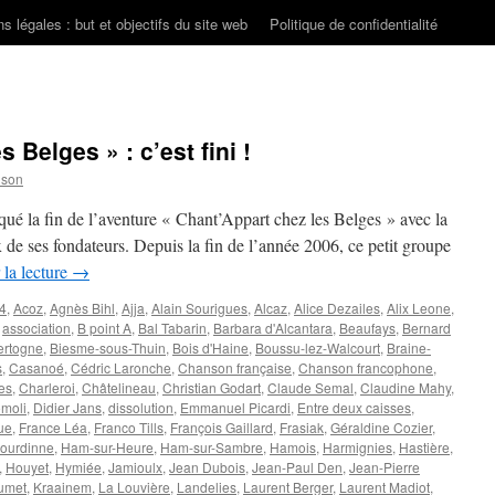
s légales : but et objectifs du site web
Politique de confidentialité
 Belges » : c’est fini !
nson
ué la fin de l’aventure « Chant’Appart chez les Belges » avec la
x de ses fondateurs. Depuis la fin de l’année 2006, ce petit groupe
 la lecture
→
4
,
Acoz
,
Agnès Bihl
,
Ajja
,
Alain Sourigues
,
Alcaz
,
Alice Dezailes
,
Alix Leone
,
,
association
,
B point A
,
Bal Tabarin
,
Barbara d'Alcantara
,
Beaufays
,
Bernard
ertogne
,
Biesme-sous-Thuin
,
Bois d'Haine
,
Boussu-lez-Walcourt
,
Braine-
s
,
Casanoé
,
Cédric Laronche
,
Chanson française
,
Chanson francophone
,
es
,
Charleroi
,
Châtelineau
,
Christian Godart
,
Claude Semal
,
Claudine Mahy
,
omoli
,
Didier Jans
,
dissolution
,
Emmanuel Picardi
,
Entre deux caisses
,
ue
,
France Léa
,
Franco Tills
,
François Gaillard
,
Frasiak
,
Géraldine Cozier
,
ourdinne
,
Ham-sur-Heure
,
Ham-sur-Sambre
,
Hamois
,
Harmignies
,
Hastière
,
,
Houyet
,
Hymiée
,
Jamioulx
,
Jean Dubois
,
Jean-Paul Den
,
Jean-Pierre
umet
,
Kraainem
,
La Louvière
,
Landelies
,
Laurent Berger
,
Laurent Madiot
,