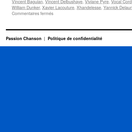
Vincent Baguian
,
Vincent Delbushaye
,
Viviane Pyre
,
Vocal Cord
William Dunker
,
Xavier Lacouture
,
Xhandelesse
,
Yannick Delau
sur
Commentaires fermés
« Chant’Appart
chez
les
Belges »
Passion Chanson
Politique de confidentialité
:
c’est
fini
!