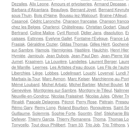
Dezailes
,
Alix Leone
,
Amours et grivoiseries
,
Armand Depasse
,
Barbara d'Alcantara
,
Beaufays
,
Bernard Joyet
,
Bernard Keyruhe
sous-Thuin
,
Bois d'Haine
,
Boussu-lez-Walcourt
,
Braine-l'Alleud
,
Casanoé
,
Cédric Laronche
,
Chanson française
,
Chanson franc
chez les Belges
,
Charleroi
,
Châtelineau
,
Christian Godart
,
Claud
Bertrand
,
Coline Malice
,
Cyril Romoli
,
Didier Jans
,
dissolution
,
E
caisses
,
Estinnes
,
Evelyne Gallet
,
Fontaine-l'Evêque
,
France Lé
Frasiak
,
Géraldine Cozier
,
Gildas Thomas
,
Gilles Hérit
,
Gochené
sur-Sambre
,
Hamois
,
Harmignies
,
Hastière
,
Haulchin
,
Henri Hie
Hymiée
,
Jamioulx
,
Jean Dubois
,
Jean-Paul Den
,
Jean-Pierre Va
Jumet
,
Kraainem
,
La Louvière
,
Landelies
,
Laurent Berger
,
Laure
de Manille
,
Leernes
,
Les Artistes d'eau douce
,
Les Fils de l'autr
Liberchies
,
Liège
,
Lobbes
,
Lodelinsart
,
Louphi
,
Loverval
,
Lundi 
Marbaix-la-Tour
,
Marc Aymon
,
Marc Keiser
,
Marchienne-au-Pon
Mémé Loubard
,
Michel Arbatz
,
Michel Barbier
,
Michel Boutet
,
Mi
Geneviève
,
Montignies-sur-Sambre
,
Montigny-le-Tilleul
,
Nalinne
Neuville-en-Condroz
,
Nicolas Fraissinet
,
Nicolas Jules
,
Olivier Tr
Rinaldi
,
Pascale Delagnes
,
Pécrot
,
Perry Rose
,
Piétrain
,
Presqu
Rémo Gary
,
Remy Long
,
Roland Bourbon
,
Ronquières
,
Saint-Se
Guillaume
,
Solemnis
,
Sophie Forte
,
Spontin
,
Stef
,
Stéphanie Bl
Defever
,
Thierry Garcia
,
Thierry Romanens
,
Thoma
,
Thomas Lo
Tonycello
,
Tout doux Philibert
,
Tram 33
,
Trio Job
,
Trio Trithons
,
V