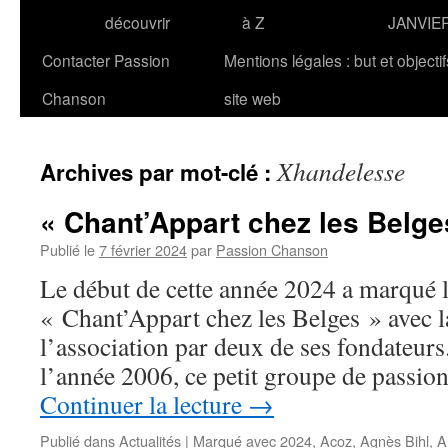
découvrir
à Z
JANVIE
Contacter Passion
Mentions légales : but et objecti
Chanson
site web
Xhandelesse
Archives par mot-clé :
« Chant’Appart chez les Belges 
Publié le
7 février 2024
par
Passion Chanson
Le début de cette année 2024 a marqué la
« Chant’Appart chez les Belges » avec l
l’association par deux de ses fondateurs.
l’année 2006, ce petit groupe de passio
Continuer la lecture
→
Publié dans
Actualités
|
Marqué avec
2024
,
Acoz
,
Agnès Bihl
,
A