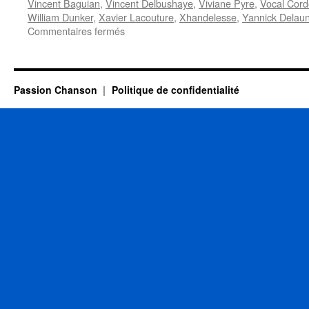
Vincent Baguian
,
Vincent Delbushaye
,
Viviane Pyre
,
Vocal Cord
William Dunker
,
Xavier Lacouture
,
Xhandelesse
,
Yannick Delau
sur
Commentaires fermés
« Chant’Appart
chez
les
Belges »
Passion Chanson
Politique de confidentialité
:
c’est
fini
!