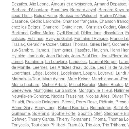
Dezailes
,
Alix Leone
,
Amours et grivoiseries
,
Armand Depasse
,
Barbara d'Alcantara
,
Beaufays
,
Bernard Joyet
,
Bernard Keyruhe
sous-Thuin
,
Bois d'Haine
,
Boussu-lez-Walcourt
,
Braine-l'Alleud
,
Casanoé
,
Cédric Laronche
,
Chanson française
,
Chanson franc
chez les Belges
,
Charleroi
,
Châtelineau
,
Christian Godart
,
Claud
Bertrand
,
Coline Malice
,
Cyril Romoli
,
Didier Jans
,
dissolution
,
E
caisses
,
Estinnes
,
Evelyne Gallet
,
Fontaine-l'Evêque
,
France Lé
Frasiak
,
Géraldine Cozier
,
Gildas Thomas
,
Gilles Hérit
,
Gochené
sur-Sambre
,
Hamois
,
Harmignies
,
Hastière
,
Haulchin
,
Henri Hie
Hymiée
,
Jamioulx
,
Jean Dubois
,
Jean-Paul Den
,
Jean-Pierre Va
Jumet
,
Kraainem
,
La Louvière
,
Landelies
,
Laurent Berger
,
Laure
de Manille
,
Leernes
,
Les Artistes d'eau douce
,
Les Fils de l'autr
Liberchies
,
Liège
,
Lobbes
,
Lodelinsart
,
Louphi
,
Loverval
,
Lundi 
Marbaix-la-Tour
,
Marc Aymon
,
Marc Keiser
,
Marchienne-au-Pon
Mémé Loubard
,
Michel Arbatz
,
Michel Barbier
,
Michel Boutet
,
Mi
Geneviève
,
Montignies-sur-Sambre
,
Montigny-le-Tilleul
,
Nalinne
Neuville-en-Condroz
,
Nicolas Fraissinet
,
Nicolas Jules
,
Olivier Tr
Rinaldi
,
Pascale Delagnes
,
Pécrot
,
Perry Rose
,
Piétrain
,
Presqu
Rémo Gary
,
Remy Long
,
Roland Bourbon
,
Ronquières
,
Saint-Se
Guillaume
,
Solemnis
,
Sophie Forte
,
Spontin
,
Stef
,
Stéphanie Bl
Defever
,
Thierry Garcia
,
Thierry Romanens
,
Thoma
,
Thomas Lo
Tonycello
,
Tout doux Philibert
,
Tram 33
,
Trio Job
,
Trio Trithons
,
V