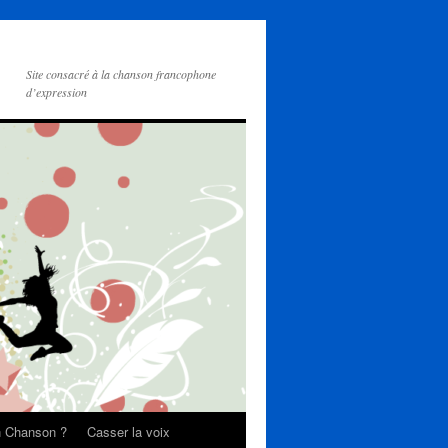
Site consacré à la chanson francophone
d’expression
on Chanson ?
Casser la voix