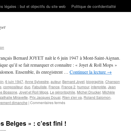
s légales : but et objectifs du site web
Politique de confidentialité
yet
son
 français Bernard JOYET naît le 6 juin 1947 à Mont-Saint-Aignan.
que qu’il se fait remarquer et connaître : « Joyet & Roll Mops »
Salomon. Ensemble, ils enregistrent …
Continuer la lecture
→
uin
,
6 juin 1947
,
Anne Sylvestre
,
auteur
,
Bernard Joyet
,
biographie
,
Chanson
e
,
compositeur
,
duo
,
Fabuliste
,
France
,
France 2
,
humour
,
interprète
,
Jean
ie Bossone
,
Joyet et Roll Mops
,
Le gérontophile
,
Michel Drucker
,
Michèle
Nathalie Miravette
,
Prix Jacques Douai
,
Rien s'en va
,
Roland Salomon
,
sur
vement dimanche
|
Commentaires fermés
JOYET
Bernard
 Belges » : c’est fini !
nson