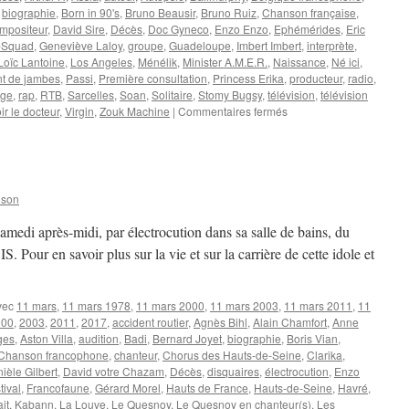
,
biographie
,
Born in 90's
,
Bruno Beausir
,
Bruno Ruiz
,
Chanson française
,
mpositeur
,
David Sire
,
Décès
,
Doc Gyneco
,
Enzo Enzo
,
Ephémérides
,
Eric
-Squad
,
Geneviève Laloy
,
groupe
,
Guadeloupe
,
Imbert Imbert
,
interprète
,
Loïc Lantoine
,
Los Angeles
,
Ménélik
,
Minister A.M.E.R.
,
Naissance
,
Né ici
,
t de jambes
,
Passi
,
Première consultation
,
Princess Erika
,
producteur
,
radio
,
lge
,
rap
,
RTB
,
Sarcelles
,
Soan
,
Solitaire
,
Stomy Bugsy
,
télévision
,
télévision
sur
ir le docteur
,
Virgin
,
Zouk Machine
|
Commentaires fermés
10
MAI
nson
medi après-midi, par électrocution dans sa salle de bains, du
our en savoir plus sur la vie et sur la carrière de cette idole et
vec
11 mars
,
11 mars 1978
,
11 mars 2000
,
11 mars 2003
,
11 mars 2011
,
11
000
,
2003
,
2011
,
2017
,
accident routier
,
Agnès Bihl
,
Alain Chamfort
,
Anne
lges
,
Aston Villa
,
audition
,
Badi
,
Bernard Joyet
,
biographie
,
Boris Vian
,
Chanson francophone
,
chanteur
,
Chorus des Hauts-de-Seine
,
Clarika
,
ièle Gilbert
,
David votre Chazam
,
Décès
,
disquaires
,
électrocution
,
Enzo
tival
,
Francofaune
,
Gérard Morel
,
Hauts de France
,
Hauts-de-Seine
,
Havré
,
it
,
Kabann
,
La Louve
,
Le Quesnoy
,
Le Quesnoy en chanteur(s)
,
Les