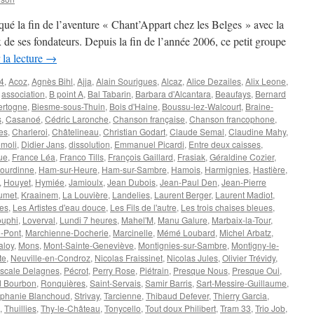
ué la fin de l’aventure « Chant’Appart chez les Belges » avec la
x de ses fondateurs. Depuis la fin de l’année 2006, ce petit groupe
 la lecture
→
4
,
Acoz
,
Agnès Bihl
,
Ajja
,
Alain Sourigues
,
Alcaz
,
Alice Dezailes
,
Alix Leone
,
,
association
,
B point A
,
Bal Tabarin
,
Barbara d'Alcantara
,
Beaufays
,
Bernard
ertogne
,
Biesme-sous-Thuin
,
Bois d'Haine
,
Boussu-lez-Walcourt
,
Braine-
s
,
Casanoé
,
Cédric Laronche
,
Chanson française
,
Chanson francophone
,
es
,
Charleroi
,
Châtelineau
,
Christian Godart
,
Claude Semal
,
Claudine Mahy
,
omoli
,
Didier Jans
,
dissolution
,
Emmanuel Picardi
,
Entre deux caisses
,
ue
,
France Léa
,
Franco Tills
,
François Gaillard
,
Frasiak
,
Géraldine Cozier
,
ourdinne
,
Ham-sur-Heure
,
Ham-sur-Sambre
,
Hamois
,
Harmignies
,
Hastière
,
,
Houyet
,
Hymiée
,
Jamioulx
,
Jean Dubois
,
Jean-Paul Den
,
Jean-Pierre
umet
,
Kraainem
,
La Louvière
,
Landelies
,
Laurent Berger
,
Laurent Madiot
,
es
,
Les Artistes d'eau douce
,
Les Fils de l'autre
,
Les trois chaises bleues
,
ouphi
,
Loverval
,
Lundi 7 heures
,
Mahel'M
,
Manu Galure
,
Marbaix-la-Tour
,
-Pont
,
Marchienne-Docherie
,
Marcinelle
,
Mémé Loubard
,
Michel Arbatz
,
aloy
,
Mons
,
Mont-Sainte-Geneviève
,
Montignies-sur-Sambre
,
Montigny-le-
te
,
Neuville-en-Condroz
,
Nicolas Fraissinet
,
Nicolas Jules
,
Olivier Trévidy
,
scale Delagnes
,
Pécrot
,
Perry Rose
,
Piétrain
,
Presque Nous
,
Presque Oui
,
d Bourbon
,
Ronquières
,
Saint-Servais
,
Samir Barris
,
Sart-Messire-Guillaume
,
éphanie Blanchoud
,
Strivay
,
Tarcienne
,
Thibaud Defever
,
Thierry Garcia
,
,
Thuillies
,
Thy-le-Château
,
Tonycello
,
Tout doux Philibert
,
Tram 33
,
Trio Job
,