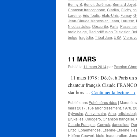
Benny B
,
Benoît Dorémus
,
Bernard Joyet
Chanson francophone
,
Clarika
,
Clichy
,
co
Lareine
,
Eric Toulis
,
Etats-Unis
,
Fumay
,
G
Jean-Claude Menessier
,
Laam
,
Larusso
,
Nicolas Jules
,
Obscurité
,
Paris
,
Passemen
radio belge
,
Radiodiffusion Télévision Be
belge
,
tragédie
,
Tribal Jam
,
USA
,
Viens vo
11 MARS
Publié le
11 mars 2014
par
Passion Cha
11 mars 1978 : Décès, à Paris un sa
chanteur français Claude FRANCOIS. P
star hors …
Continuer la lecture
→
Publié dans
Ephémères rides
|
Marqué a
mars 2017
,
16e arrondissement
,
1978
,
2
Sylvestre
,
Anniversaire
,
Arno
,
artistes be
Bruxelles
,
Calogero
,
Chanson française
,
Claude François
,
Convok
,
dancefloor
,
Dan
Enzo
,
Ephémérides
,
Etienne-Etienne
,
Fes
Hélène Couvert
,
idole
,
inauguration
,
Jama