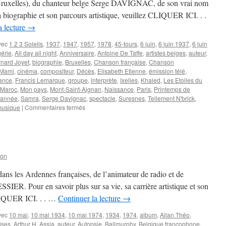
 (Bruxelles), du chanteur belge Serge DAVIGNAC, de son vrai nom
 biographie et son parcours artistique, veuillez CLIQUER ICI. . .
a lecture
→
vec
1 2 3 Soleils
,
1937
,
1947
,
1957
,
1978
,
45-tours
,
6 juin
,
6 juin 1937
,
6 juin
gérie
,
All day all night
,
Anniversaire
,
Antoine De Taffe
,
artistes belges
,
auteur
,
nard Joyet
,
biographie
,
Bruxelles
,
Chanson française
,
Chanson
Mami
,
cinéma
,
compositeur
,
Décès
,
Elisabeth Etienne
,
émission télé
,
ance
,
Francis Lemarque
,
groupe
,
interprète
,
Ixelles
,
Khaled
,
Les Etoiles du
Maroc
,
Mon pays
,
Mont-Saint-Aignan
,
Naissance
,
Paris
,
Printemps de
l'année
,
Samra
,
Serge Davignac
,
spectacle
,
Suresnes
,
Tellement N'brick
,
sur
 musique
|
Commentaires fermés
6
JUIN
son
ns les Ardennes françaises, de l’animateur de radio et de
IER. Pour en savoir plus sur sa vie, sa carrière artistique et son
CLIQUER ICI. . . …
Continuer la lecture
→
vec
10 mai
,
10 mai 1934
,
10 mai 1974
,
1934
,
1974
,
album
,
Allan Théo
,
ises
,
Arthur H
,
Assia
,
auteur
,
Autopsie
,
Balimurphy
,
Belgique francophone
,