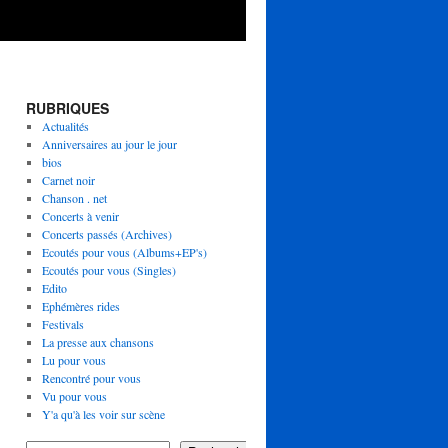
RUBRIQUES
Actualités
Anniversaires au jour le jour
bios
Carnet noir
Chanson . net
Concerts à venir
Concerts passés (Archives)
Ecoutés pour vous (Albums+EP's)
Ecoutés pour vous (Singles)
Edito
Ephémères rides
Festivals
La presse aux chansons
Lu pour vous
Rencontré pour vous
Vu pour vous
Y'a qu'à les voir sur scène