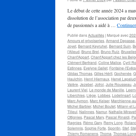
Le début de cette année 2024 a marq
dissolution de l’association par deu
de passionnés a aidé à …
Continuer
Publié dans
Actualités
|
Marqué avec
202
Amours et grivoiseries
,
Armand Depasse
Joyet
,
Bernard Keyruhel
,
Bernard Suin
,
B
l'Alleud
,
Bruno Brel
,
Bruno Ruiz
,
Bruxelle
Chant'Appart
,
Chant'Appart chez les Belg
Clément Bertrand
,
Coline Malice
,
Cyril R
Estinnes
,
Evelyne Gallet
,
Fontaine-l'Evêq
Gildas Thomas
,
Gilles Hérit
,
Gochenée
,
G
Haulchin
,
Henri Hiernaux
,
Hervé Lapalud
Valère
,
Jezebel
,
Jofroi
,
Julie Rousseau
,
J
Laurent Viel
,
Le monde de Manille
,
Leern
Liberchies
,
Liège
,
Lobbes
,
Lodelinsart
,
L
Marc Aymon
,
Marc Keiser
,
Marchienne-au
Michel Barbier
,
Michel Boutet
,
Milann et L
Tilleul
,
Nalinnes
,
Namur
,
Nathalie Miravet
Ottignies
,
Pascal Mary
,
Pascal Rinaldi
,
Pa
Ragnies
,
Rémo Gary
,
Remy Long
,
Rolan
Solemnis
,
Sophie Forte
,
Spontin
,
Stef
,
St
Thierry Romanens
,
Thoma
,
Thomas Long