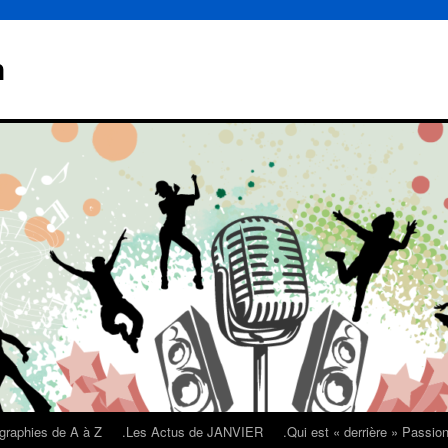
n
graphies de A à Z
.Les Actus de JANVIER
.Qui est « derrière » Passi