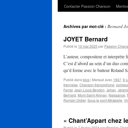
Contacter Passion Chanson
Mention
Bernard Jo
Archives par mot-clé :
JOYET Bernard
Publié le
10 mai 2025
par
Passion Chan
L’auteur, compositeur et interprète
C’est d’abord au sein d’un duo comi
qu’il forme avec le batteur Roland 
Publié dans
bios
|
Marqué avec
1947
,
6 j
française
,
Chanson francophone
,
comiqu
Ferrat
,
Jean-Louis Beydon
,
Jehan
,
Jérém
Bernard
,
Mont-Saint-Aignan
,
Naissance
,
Romain Didier
,
Sous le pont Mirabelle
,
Vi
« Chant’Appart chez les
Publié le
7 février 2024
par
Passion Cha