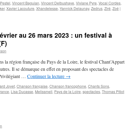
Pestel
,
Vincent Baguian
,
Vincent Delbushaye
,
Viviane Pyre
,
Vocal Cordes
,
ker
,
Xavier Lacouture
,
Xhandelesse
,
Yannick Delaunay
,
Zedrus
,
Ziré
,
Zoé
|
rier au 26 mars 2023 : un festival à
(F)
nson
 la région française du Pays de la Loire, le festival Chant’Appart
tres. Il se démarque en effet en proposant des spectacles de
 Privilégiant …
Continuer la lecture
→
ard Joyet
,
Chanson française
,
Chanson francophone
,
Chants Sons
,
rance
,
Lisa Ducasse
,
Melissmell
,
Pays de la Loire
,
spectacles
,
Thomas Pitiot
on