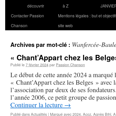
découvrir
à Z
JANVIE
Contacter Passion
Mentions légales : but et objecti
Chanson
site web
Wanfercée-Baule
Archives par mot-clé :
« Chant’Appart chez les Belges 
Publié le
7 février 2024
par
Passion Chanson
Le début de cette année 2024 a marqué la
« Chant’Appart chez les Belges » avec l
l’association par deux de ses fondateurs.
l’année 2006, ce petit groupe de passio
Continuer la lecture
→
Publié dans
Actualités
|
Marqué avec
2024
,
Acoz
,
Agnès Bihl
,
A