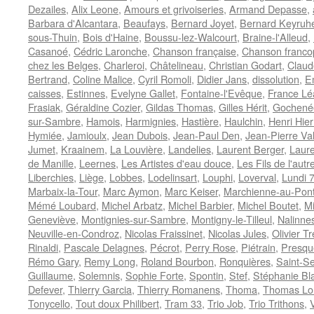
Dezailes
,
Alix Leone
,
Amours et grivoiseries
,
Armand Depasse
,
Barbara d'Alcantara
,
Beaufays
,
Bernard Joyet
,
Bernard Keyruhe
sous-Thuin
,
Bois d'Haine
,
Boussu-lez-Walcourt
,
Braine-l'Alleud
,
Casanoé
,
Cédric Laronche
,
Chanson française
,
Chanson franc
chez les Belges
,
Charleroi
,
Châtelineau
,
Christian Godart
,
Claud
Bertrand
,
Coline Malice
,
Cyril Romoli
,
Didier Jans
,
dissolution
,
E
caisses
,
Estinnes
,
Evelyne Gallet
,
Fontaine-l'Evêque
,
France Lé
Frasiak
,
Géraldine Cozier
,
Gildas Thomas
,
Gilles Hérit
,
Gochené
sur-Sambre
,
Hamois
,
Harmignies
,
Hastière
,
Haulchin
,
Henri Hie
Hymiée
,
Jamioulx
,
Jean Dubois
,
Jean-Paul Den
,
Jean-Pierre Va
Jumet
,
Kraainem
,
La Louvière
,
Landelies
,
Laurent Berger
,
Laure
de Manille
,
Leernes
,
Les Artistes d'eau douce
,
Les Fils de l'autr
Liberchies
,
Liège
,
Lobbes
,
Lodelinsart
,
Louphi
,
Loverval
,
Lundi 
Marbaix-la-Tour
,
Marc Aymon
,
Marc Keiser
,
Marchienne-au-Pon
Mémé Loubard
,
Michel Arbatz
,
Michel Barbier
,
Michel Boutet
,
Mi
Geneviève
,
Montignies-sur-Sambre
,
Montigny-le-Tilleul
,
Nalinne
Neuville-en-Condroz
,
Nicolas Fraissinet
,
Nicolas Jules
,
Olivier Tr
Rinaldi
,
Pascale Delagnes
,
Pécrot
,
Perry Rose
,
Piétrain
,
Presqu
Rémo Gary
,
Remy Long
,
Roland Bourbon
,
Ronquières
,
Saint-Se
Guillaume
,
Solemnis
,
Sophie Forte
,
Spontin
,
Stef
,
Stéphanie Bl
Defever
,
Thierry Garcia
,
Thierry Romanens
,
Thoma
,
Thomas Lo
Tonycello
,
Tout doux Philibert
,
Tram 33
,
Trio Job
,
Trio Trithons
,
V