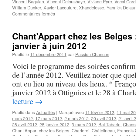
Vincent Baguian
,
Vincent Delbushaye
,
Viviane Pyre
,
Vocal Cord
William Dunker
,
Xavier Lacouture
,
Xhandelesse
,
Yannick Delau
sur
Commentaires fermés
« Chant’Appart
chez
les
Chant’Appart chez les Belges :
Belges »
janvier à juin 2012
:
c’est
Publié le
11 décembre 2011
par
Passion Chanson
fini
!
Voici le programme des soirées confirmé
de l’année 2012. Veuillez noter que que
ont eu lieu au niveau des lieux. * Franço
janvier 2012 à Ottignies et le 28 à Char
lecture
→
Publié dans
Actualités
|
Marqué avec
11 février 2012
,
11 mai 2
mars 2012
,
17 mars 2012
,
2 mars 2012
,
20 avril 2012
,
21 avril 
28 avril 2012
,
28 janvier 2012
,
3 mars 2012
,
Bal Tabarin
,
Chanso
Chant'Appart chez les Belges
,
Charleroi
,
Châtelineau
,
François 