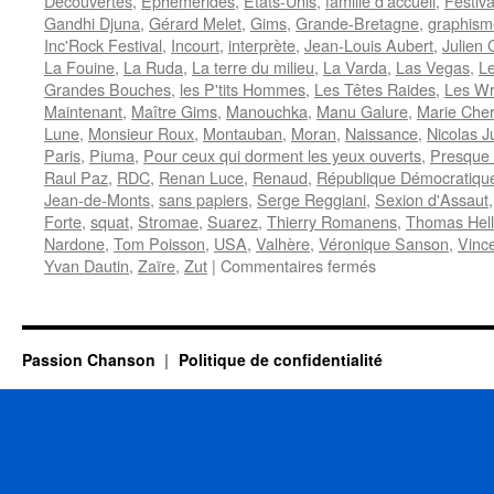
Découvertes
,
Ephémérides
,
Etats-Unis
,
famille d'accueil
,
Festiva
Gandhi Djuna
,
Gérard Melet
,
Gims
,
Grande-Bretagne
,
graphism
Inc'Rock Festival
,
Incourt
,
interprète
,
Jean-Louis Aubert
,
Julien 
La Fouine
,
La Ruda
,
La terre du milieu
,
La Varda
,
Las Vegas
,
L
Grandes Bouches
,
les P'tits Hommes
,
Les Têtes Raides
,
Les Wr
Maintenant
,
Maître Gims
,
Manouchka
,
Manu Galure
,
Marie Cher
Lune
,
Monsieur Roux
,
Montauban
,
Moran
,
Naissance
,
Nicolas J
Paris
,
Piuma
,
Pour ceux qui dorment les yeux ouverts
,
Presque
Raul Paz
,
RDC
,
Renan Luce
,
Renaud
,
République Démocratiqu
Jean-de-Monts
,
sans papiers
,
Serge Reggiani
,
Sexion d'Assaut
Forte
,
squat
,
Stromae
,
Suarez
,
Thierry Romanens
,
Thomas Hel
Nardone
,
Tom Poisson
,
USA
,
Valhère
,
Véronique Sanson
,
Vinc
sur
Yvan Dautin
,
Zaïre
,
Zut
|
Commentaires fermés
6
MAI
Passion Chanson
Politique de confidentialité