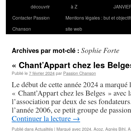
découvrir
à Z
JANVIE
Contacter Passion
Mentions légales : but et objecti
Chanson
site web
Sophie Forte
Archives par mot-clé :
« Chant’Appart chez les Belges 
Publié le
7 février 2024
par
Passion Chanson
Le début de cette année 2024 a marqué la
« Chant’Appart chez les Belges » avec l
l’association par deux de ses fondateurs.
l’année 2006, ce petit groupe de passio
Continuer la lecture
→
Publié dans
Actualités
|
Marqué avec
2024
,
Acoz
,
Agnès Bihl
,
A