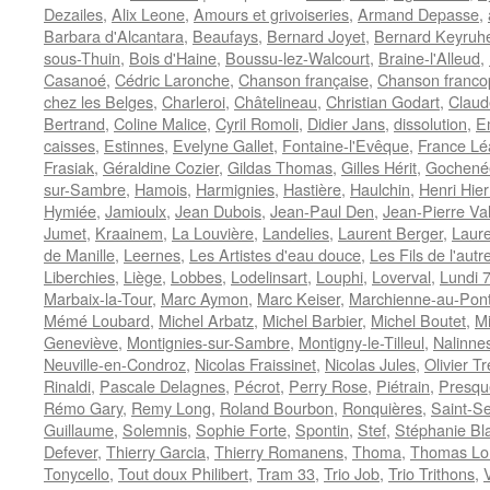
Dezailes
,
Alix Leone
,
Amours et grivoiseries
,
Armand Depasse
,
Barbara d'Alcantara
,
Beaufays
,
Bernard Joyet
,
Bernard Keyruhe
sous-Thuin
,
Bois d'Haine
,
Boussu-lez-Walcourt
,
Braine-l'Alleud
,
Casanoé
,
Cédric Laronche
,
Chanson française
,
Chanson franc
chez les Belges
,
Charleroi
,
Châtelineau
,
Christian Godart
,
Claud
Bertrand
,
Coline Malice
,
Cyril Romoli
,
Didier Jans
,
dissolution
,
E
caisses
,
Estinnes
,
Evelyne Gallet
,
Fontaine-l'Evêque
,
France Lé
Frasiak
,
Géraldine Cozier
,
Gildas Thomas
,
Gilles Hérit
,
Gochené
sur-Sambre
,
Hamois
,
Harmignies
,
Hastière
,
Haulchin
,
Henri Hie
Hymiée
,
Jamioulx
,
Jean Dubois
,
Jean-Paul Den
,
Jean-Pierre Va
Jumet
,
Kraainem
,
La Louvière
,
Landelies
,
Laurent Berger
,
Laure
de Manille
,
Leernes
,
Les Artistes d'eau douce
,
Les Fils de l'autr
Liberchies
,
Liège
,
Lobbes
,
Lodelinsart
,
Louphi
,
Loverval
,
Lundi 
Marbaix-la-Tour
,
Marc Aymon
,
Marc Keiser
,
Marchienne-au-Pon
Mémé Loubard
,
Michel Arbatz
,
Michel Barbier
,
Michel Boutet
,
Mi
Geneviève
,
Montignies-sur-Sambre
,
Montigny-le-Tilleul
,
Nalinne
Neuville-en-Condroz
,
Nicolas Fraissinet
,
Nicolas Jules
,
Olivier Tr
Rinaldi
,
Pascale Delagnes
,
Pécrot
,
Perry Rose
,
Piétrain
,
Presqu
Rémo Gary
,
Remy Long
,
Roland Bourbon
,
Ronquières
,
Saint-Se
Guillaume
,
Solemnis
,
Sophie Forte
,
Spontin
,
Stef
,
Stéphanie Bl
Defever
,
Thierry Garcia
,
Thierry Romanens
,
Thoma
,
Thomas Lo
Tonycello
,
Tout doux Philibert
,
Tram 33
,
Trio Job
,
Trio Trithons
,
V