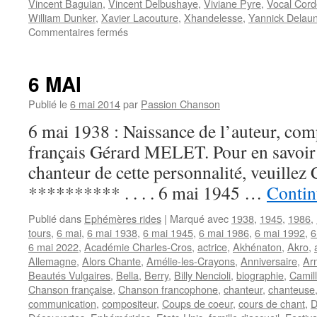
Vincent Baguian
,
Vincent Delbushaye
,
Viviane Pyre
,
Vocal Cord
William Dunker
,
Xavier Lacouture
,
Xhandelesse
,
Yannick Delau
sur
Commentaires fermés
« Chant’Appart
chez
les
6 MAI
Belges »
:
Publié le
6 mai 2014
par
Passion Chanson
c’est
6 mai 1938 : Naissance de l’auteur, comp
fini
!
français Gérard MELET. Pour en savoir p
chanteur de cette personnalité, veuillez 
********** . . . . 6 mai 1945 …
Contin
Publié dans
Ephémères rides
|
Marqué avec
1938
,
1945
,
1986
,
tours
,
6 mai
,
6 mai 1938
,
6 mai 1945
,
6 mai 1986
,
6 mai 1992
,
6
6 mai 2022
,
Académie Charles-Cros
,
actrice
,
Akhénaton
,
Akro
,
Allemagne
,
Alors Chante
,
Amélie-les-Crayons
,
Anniversaire
,
Ar
Beautés Vulgaires
,
Bella
,
Berry
,
Billy Nencioli
,
biographie
,
Camil
Chanson française
,
Chanson francophone
,
chanteur
,
chanteuse
communication
,
compositeur
,
Coups de coeur
,
cours de chant
,
D