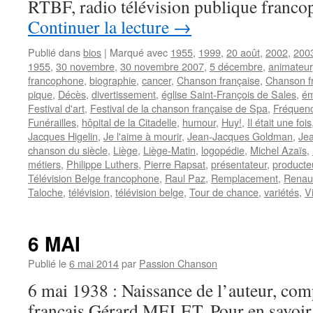
RTBF, radio télévision publique franc
Continuer la lecture
→
Publié dans
bios
|
Marqué avec
1955
,
1999
,
20 août
,
2002
,
200
1955
,
30 novembre
,
30 novembre 2007
,
5 décembre
,
animateur
francophone
,
biographie
,
cancer
,
Chanson française
,
Chanson f
pique
,
Décès
,
divertissement
,
église Saint-François de Sales
,
ém
Festival d'art
,
Festival de la chanson française de Spa
,
Fréquenc
Funérailles
,
hôpital de la Citadelle
,
humour
,
Huy!
,
Il était une fois
Jacques Higelin
,
Je l'aime à mourir
,
Jean-Jacques Goldman
,
Jea
chanson du siècle
,
Liège
,
Liège-Matin
,
logopédie
,
Michel Azaïs
,
métiers
,
Philippe Luthers
,
Pierre Rapsat
,
présentateur
,
producte
Télévision Belge francophone
,
Raul Paz
,
Remplacement
,
Renau
Taloche
,
télévision
,
télévision belge
,
Tour de chance
,
variétés
,
V
6 MAI
Publié le
6 mai 2014
par
Passion Chanson
6 mai 1938 : Naissance de l’auteur, comp
français Gérard MELET. Pour en savoir p