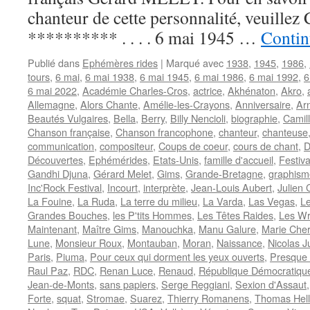
chanteur de cette personnalité, veuillez 
********** . . . . 6 mai 1945 …
Contin
Publié dans
Ephémères rides
|
Marqué avec
1938
,
1945
,
1986
,
tours
,
6 mai
,
6 mai 1938
,
6 mai 1945
,
6 mai 1986
,
6 mai 1992
,
6
6 mai 2022
,
Académie Charles-Cros
,
actrice
,
Akhénaton
,
Akro
,
Allemagne
,
Alors Chante
,
Amélie-les-Crayons
,
Anniversaire
,
Ar
Beautés Vulgaires
,
Bella
,
Berry
,
Billy Nencioli
,
biographie
,
Camil
Chanson française
,
Chanson francophone
,
chanteur
,
chanteuse
communication
,
compositeur
,
Coups de coeur
,
cours de chant
,
D
Découvertes
,
Ephémérides
,
Etats-Unis
,
famille d'accueil
,
Festiva
Gandhi Djuna
,
Gérard Melet
,
Gims
,
Grande-Bretagne
,
graphism
Inc'Rock Festival
,
Incourt
,
interprète
,
Jean-Louis Aubert
,
Julien 
La Fouine
,
La Ruda
,
La terre du milieu
,
La Varda
,
Las Vegas
,
L
Grandes Bouches
,
les P'tits Hommes
,
Les Têtes Raides
,
Les Wr
Maintenant
,
Maître Gims
,
Manouchka
,
Manu Galure
,
Marie Cher
Lune
,
Monsieur Roux
,
Montauban
,
Moran
,
Naissance
,
Nicolas J
Paris
,
Piuma
,
Pour ceux qui dorment les yeux ouverts
,
Presque
Raul Paz
,
RDC
,
Renan Luce
,
Renaud
,
République Démocratiqu
Jean-de-Monts
,
sans papiers
,
Serge Reggiani
,
Sexion d'Assaut
Forte
,
squat
,
Stromae
,
Suarez
,
Thierry Romanens
,
Thomas Hel