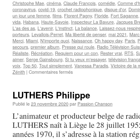
Christophe Mae
,
cinéma
,
Claude François
,
comédie
,
Comme d'h
coronavirus
,
covid-19
,
crochet radiophonique
,
disque d'or
,
Domi
un jour une femme
,
films
,
Florent Pagny
,
Floride
,
Fort Saganne
vida
,
Habana
,
Haute-Savoie
,
Inspecteur La Bavure
,
Jacques Br
L'as des as
,
L'avenir
,
L'instinct
,
La balance
,
Laissez-nous respire
porteurs
,
Levallois-Perret
,
Ma liberté de penser
,
mai 2021
,
Marc
Merci
,
Miami
,
N'importe quoi
,
Naissance
,
Oh happy day
,
Paris
,
P
secours
,
premier album
,
Presse qui roule
,
Radio Télévision Suis
Réaliste
,
Récréation
,
Requiem pour un con
,
Rester vrai
,
RTS
,
S
aimer
,
Serge Gainsbourg
,
Si tu veux m'essayer
,
télévision franç
voix
,
Top 50
,
Tout simplement
,
Vanessa Paradis
,
Victoire de la
sur
Zénith
|
Commentaires fermés
PAGNY
Florent
LUTHERS Philippe
Publié le
23 novembre 2020
par
Passion Chanson
L’animateur et producteur belge de radio
LUTHERS naît à Liège le 28 juillet 1955
années 1970, il s’adresse à la station ré