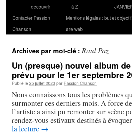
découvrir
à Z
JANVIE
Contacter Passion
Mentions légales : but et objecti
Chanson
site web
Raul Paz
Archives par mot-clé :
Un (presque) nouvel album de
prévu pour le 1er septembre 
Publié le
25 juillet 2023
par
Passion Chanson
Nous connaissons tous les problèmes qu
surmonter ces derniers mois. A force de 
l’artiste a ainsi pu remonter sur scène p
rendez-vous estivaux destinés à évoque
la lecture
→