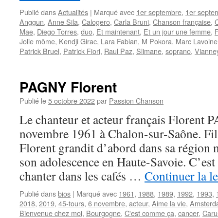
Publié dans
Actualités
|
Marqué avec
1er septembre
,
1er septe
Anggun
,
Anne Sila
,
Calogero
,
Carla Bruni
,
Chanson française
,
Mae
,
Diego Torres
,
duo
,
Et maintenant
,
Et un jour une femme
,
F
Jolie môme
,
Kendji Girac
,
Lara Fabian
,
M Pokora
,
Marc Lavoine
Patrick Bruel
,
Patrick Fiori
,
Raul Paz
,
Slimane
,
soprano
,
Vianne
PAGNY Florent
Publié le
5 octobre 2022
par
Passion Chanson
Le chanteur et acteur français Florent 
novembre 1961 à Chalon-sur-Saône. Fil
Florent grandit d’abord dans sa région n
son adolescence en Haute-Savoie. C’est
chanter dans les cafés …
Continuer la l
Publié dans
bios
|
Marqué avec
1961
,
1988
,
1989
,
1992
,
1993
,
2018
,
2019
,
45-tours
,
6 novembre
,
acteur
,
Aime la vie
,
Amsterd
Bienvenue chez moi
,
Bourgogne
,
C'est comme ça
,
cancer
,
Caru