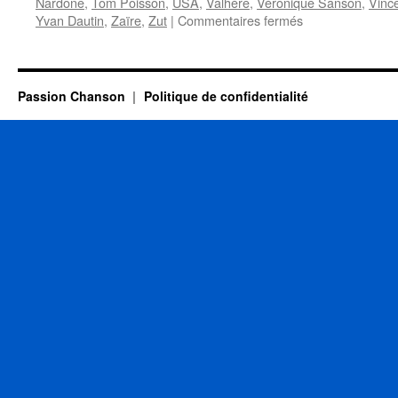
Nardone
,
Tom Poisson
,
USA
,
Valhère
,
Véronique Sanson
,
Vinc
sur
Yvan Dautin
,
Zaïre
,
Zut
|
Commentaires fermés
6
MAI
Passion Chanson
Politique de confidentialité