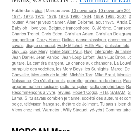
Publié dans
bios
|
Marqué avec
10 novembre
,
10 novembre 20
1971
,
1973
,
1975
,
1976
,
1978
,
1980
,
1984
,
1989
,
1998
,
2007
,
2
routier
,
Aimer je veux t'aimer
,
Alain Delorme
,
aout 1975
,
Ariola 
Baby oh I love you
,
Belgique francophone
,
C. Jérôme
,
Chansons
Charles Trenet
,
Chris Eden
,
Christian Adam
,
Christian Delagran
compositeur
,
Crazy Horse
,
Dalida
,
danse classique
,
danse cont
savais
,
disque compact
,
Eddy Mitchell
,
Edith Piaf
,
émission télé
Guy Lux
,
Guy Mery
,
Haine-Saint-Paul
,
Huy!
,
interprète
,
Je t'aim
Jean Darlier
,
Jean Vanloo
,
Jean-Loup Lafont
,
Jean-Luc Drion
,
J
guitare
,
La caméra d'argent
,
La chance aux chansons
,
La Louvi
parapluie des vedettes
,
les Mery Boys
,
les Sunlights
,
Marcel De 
Chevalier
,
Mes amis de la télé
,
Michèle Torr
,
Mike Brant
,
Monsie
Naissance
,
On s'était promis
,
opérette
,
orchestre de danse
,
Pas
programmation musicale
,
radio française
,
radio périphérique
,
Ra
Recommençons à vivre
,
revues
,
Robert Cogoi
,
RTB
,
SABAM
,
S
Lama
,
Si tu savais combien je t'aime
,
société des auteurs et co
belge
,
télévision française
,
théâtre de Jolimont
,
Tu sais si bien di
Viens chez moi
,
Warneton
,
Willy Staquet
,
yé-yés
|
Commentaire