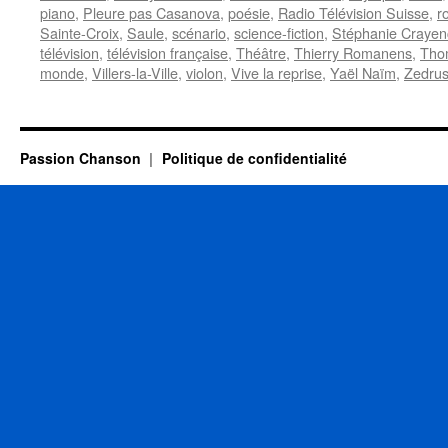
piano
,
Pleure pas Casanova
,
poésie
,
Radio Télévision Suisse
,
r
Sainte-Croix
,
Saule
,
scénario
,
science-fiction
,
Stéphanie Crayen
télévision
,
télévision française
,
Théâtre
,
Thierry Romanens
,
Tho
monde
,
Villers-la-Ville
,
violon
,
Vive la reprise
,
Yaël Naïm
,
Zedru
Passion Chanson
Politique de confidentialité