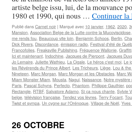
artiste belge issu, lui, de la mouvance 
1980 et 1990, qui nous …
Continuer la 
Publié dans
Carnet noir
|
Marqué avec
10 janvier
,
1962
,
2020
,
3
Mansion
,
Association Belge de la Lutte contre la Mucoviscidose
me rends fou
,
Beaucoup vite loin
,
Benjamin Schoos
,
Berlin
,
Cha
Dick Rivers
,
Discordance
,
émission radio
,
Festival d'été de Qué
Francofolies
,
Freaksville Publishing
,
Fréquence Wallonie
,
Graffiti
Ici et maintenant
,
Indochine
,
Jacques de Pierpont
,
Jacques Duva
Jo Lemaire
,
Juliette Wathieu
,
La Cigale
,
Le héros c'est moi
,
Le j
les Révérends du Prince Albert
,
Les Tricheurs
,
Liège
,
Lou & the
Nineteen
,
Marc Morgan
,
Marc Morgan et les Obstacles
,
Marc Wa
Miam Monster Miam
,
Mousta
,
Nagui
,
Naissance
,
Notre mystère n
Paris
,
Pascal Schyns
,
Perfecto
,
Phantom
,
Philippe Gauthier
,
po
Rectangle
,
RTBF
,
Salvatore Adamo
,
Si ça nous chante
,
Sylvie 
belge
,
télévision française
,
Tendez vos lèvres
,
Terry Focant
,
Tou
Twist et sympa
,
Un cygne sur l'Orénoque
,
Village de Noël
,
Yves 
26 OCTOBRE