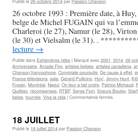
Publié le
26 octobre 2014
par
Passion Chanson
26 octobre 1993 : Première date, à Huy
belge de Michel FUGAIN qui va l’emme
Charleroi (le 27), Namur (le 28), Virton
(le 30) et Vielsalm (le 31). . ********
lecture
→
Publié dans
Ephémères rides
|
Marqué avec
2001
,
2014
,
26 oct
Anniversaire
,
Arcade Fire
,
artistes belges
,
artistes canadiens
,
ar
Chanson francophone
,
Conviviale poursuite
,
De cause à effet
,
é
France télévisions
,
gala
,
Gérard Pullicino
,
Huy!
,
Jimmy Hunt
,
Klô
Fugain
,
Montréal
,
Nagui
,
On leur a fait croire
,
Patrice Michaud
,
P
Québec
,
récompenses
,
RTBF
,
Serge Fiori
,
Soeurs Boulay
,
Star
sur
belge
,
tournée
,
Viva la vida
|
Commentaires fermés
26
OCTOBRE
18 JUILLET
Publié le
18 juillet 2014
par
Passion Chanson