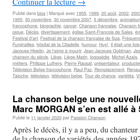
Continuer la lecture
→
Publié dans
bios
|
Marqué avec
1955
,
1999
,
20 août
,
2002
,
200
1955
,
30 novembre
,
30 novembre 2007
,
5 décembre
,
animateur
francophone
,
biographie
,
cancer
,
Chanson française
,
Chanson f
pique
,
Décès
,
divertissement
,
église Saint-François de Sales
,
ém
Festival d'art
,
Festival de la chanson française de Spa
,
Fréquenc
Funérailles
,
hôpital de la Citadelle
,
humour
,
Huy!
,
Il était une fois
Jacques Higelin
,
Je l'aime à mourir
,
Jean-Jacques Goldman
,
Jea
chanson du siècle
,
Liège
,
Liège-Matin
,
logopédie
,
Michel Azaïs
,
métiers
,
Philippe Luthers
,
Pierre Rapsat
,
présentateur
,
producte
Télévision Belge francophone
,
Raul Paz
,
Remplacement
,
Renau
Taloche
,
télévision
,
télévision belge
,
Tour de chance
,
variétés
,
V
La chanson belge une nouvelle 
Marc MORGAN s’en est allé à 
Publié le
11 janvier 2020
par
Passion Chanson
Après le décès, il y a a peu, du chanteur
de la chanson de variétés des années 197