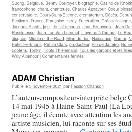
Suong
,
Belgique
,
Benny Couroyer
,
biographie
,
Casino de Knok
francophone
,
chant
,
chanteuse
,
Charles Aznavour
,
Coeur bless
conservatoire
,
Court-Saint-Etienne
,
crematorium
,
Décès
,
Depuis
Festivals
,
France
,
Françoise Hardy
,
Funérailles
,
Grâce-Hollogne
Jacques Plante
,
jazz
,
Je t'ai reconnu
,
Jean Broussolle
,
Jean Darl
Rassinfosse
,
Jean-Luc Van Lommel
,
L'hymne à l'amour
,
Le Bea
disques
,
Middle of the Road
,
Mine de rien
,
Naissance
,
Namur
,
N
Peter Hertmans
,
Petula Clark
,
producteur
,
Rio de Janeiro
,
Ronn
Lootens
,
Tonkin
,
Toots Thielemans
,
Tous les garçons et les filles
sur
Willy Albimoor
|
Commentaires fermés
SUONG
Bébé
(Hong)
ADAM Christian
Publié le
3 novembre 2021
par
Passion Chanson
L’auteur-compositeur-interprète belge 
14 mai 1945 à Haine-Saint-Paul (La Lou
jeune âge, il écoute avec attention les a
artiste musicien, lui raconte sur ses étu
Mons, ses concerts …
Continuer la lec