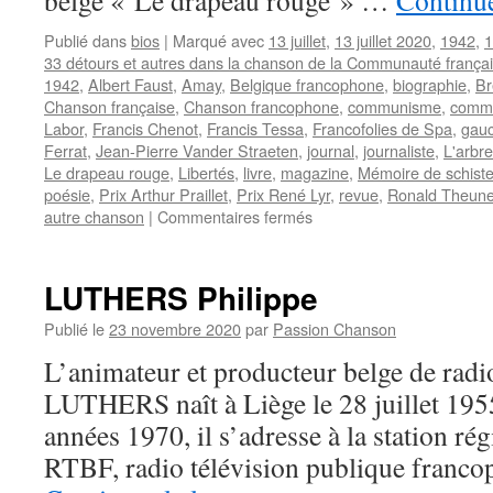
belge « Le drapeau rouge » …
Continue
Publié dans
bios
|
Marqué avec
13 juillet
,
13 juillet 2020
,
1942
,
1
33 détours et autres dans la chanson de la Communauté frança
1942
,
Albert Faust
,
Amay
,
Belgique francophone
,
biographie
,
Br
Chanson française
,
Chanson francophone
,
communisme
,
commu
Labor
,
Francis Chenot
,
Francis Tessa
,
Francofolies de Spa
,
gau
Ferrat
,
Jean-Pierre Vander Straeten
,
journal
,
journaliste
,
L'arbre
Le drapeau rouge
,
Libertés
,
livre
,
magazine
,
Mémoire de schist
poésie
,
Prix Arthur Praillet
,
Prix René Lyr
,
revue
,
Ronald Theun
sur
autre chanson
|
Commentaires fermés
CHENOT
Francis
LUTHERS Philippe
Publié le
23 novembre 2020
par
Passion Chanson
L’animateur et producteur belge de radio
LUTHERS naît à Liège le 28 juillet 1955
années 1970, il s’adresse à la station ré
RTBF, radio télévision publique franc