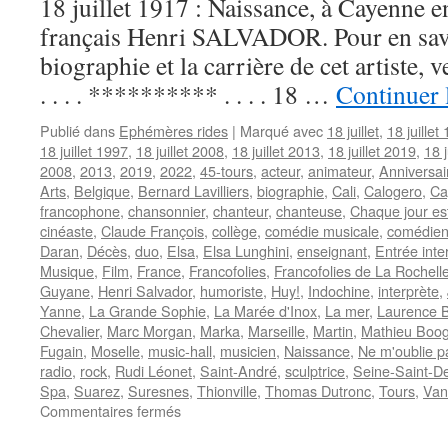
18 juillet 1917 : Naissance, à Cayenne 
français Henri SALVADOR. Pour en savo
biographie et la carrière de cet artiste
. . . . ********** . . . . 18 …
Continuer 
Publié dans
Ephémères rides
|
Marqué avec
18 juillet
,
18 juillet
18 juillet 1997
,
18 juillet 2008
,
18 juillet 2013
,
18 juillet 2019
,
18 j
2008
,
2013
,
2019
,
2022
,
45-tours
,
acteur
,
animateur
,
Anniversai
Arts
,
Belgique
,
Bernard Lavilliers
,
biographie
,
Cali
,
Calogero
,
Ca
francophone
,
chansonnier
,
chanteur
,
chanteuse
,
Chaque jour es
cinéaste
,
Claude François
,
collège
,
comédie musicale
,
comédie
Daran
,
Décès
,
duo
,
Elsa
,
Elsa Lunghini
,
enseignant
,
Entrée inte
Musique
,
Film
,
France
,
Francofolies
,
Francofolies de La Rochell
Guyane
,
Henri Salvador
,
humoriste
,
Huy!
,
Indochine
,
interprète
,
Yanne
,
La Grande Sophie
,
La Marée d'Inox
,
La mer
,
Laurence B
Chevalier
,
Marc Morgan
,
Marka
,
Marseille
,
Martin
,
Mathieu Boog
Fugain
,
Moselle
,
music-hall
,
musicien
,
Naissance
,
Ne m'oublie p
radio
,
rock
,
Rudi Léonet
,
Saint-André
,
sculptrice
,
Seine-Saint-D
Spa
,
Suarez
,
Suresnes
,
Thionville
,
Thomas Dutronc
,
Tours
,
Van
sur
Commentaires fermés
18