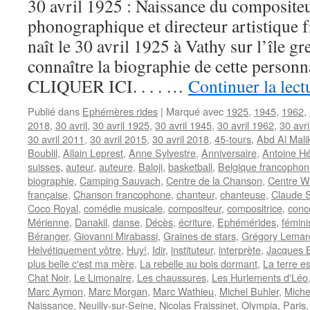
30 avril 1925 : Naissance du composite
phonographique et directeur artistique
naît le 30 avril 1925 à Vathy sur l’île 
connaître la biographie de cette personna
CLIQUER ICI. . . . …
Continuer la lec
Publié dans
Ephémères rides
|
Marqué avec
1925
,
1945
,
1962
,
2018
,
30 avril
,
30 avril 1925
,
30 avril 1945
,
30 avril 1962
,
30 avr
30 avril 2011
,
30 avril 2015
,
30 avril 2018
,
45-tours
,
Abd Al Mali
Boublil
,
Allain Leprest
,
Anne Sylvestre
,
Anniversaire
,
Antoine H
suisses
,
auteur
,
auteure
,
Baloji
,
basketball
,
Belgique francophon
biographie
,
Camping Sauvach
,
Centre de la Chanson
,
Centre Wa
française
,
Chanson francophone
,
chanteur
,
chanteuse
,
Claude 
Coco Royal
,
comédie musicale
,
compositeur
,
compositrice
,
conc
Mérienne
,
Danakil
,
danse
,
Décès
,
écriture
,
Ephémérides
,
fémin
Béranger
,
Giovanni Mirabassi
,
Graines de stars
,
Grégory Lemar
Helvétiquement vôtre
,
Huy!
,
Idir
,
instituteur
,
interprète
,
Jacques B
plus belle c'est ma mère
,
La rebelle au bois dormant
,
La terre e
Chat Noir
,
Le Limonaire
,
Les chaussures
,
Les Hurlements d'Léo
Marc Aymon
,
Marc Morgan
,
Marc Wathieu
,
Michel Buhler
,
Miche
Naissance
,
Neuilly-sur-Seine
,
Nicolas Fraissinet
,
Olympia
,
Paris