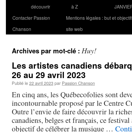
découvrir
à Z
JANVIE
Contacter Passion
Mentions légales : but et objecti
Chanson
site web
Huy!
Archives par mot-clé :
Les artistes canadiens débarq
26 au 29 avril 2023
Publié le
22 avril 2023
par
Passion Chanson
En cinq ans, les Québecofolies sont de
incontournable proposé par le Centre C
Outre l’envie de faire découvrir la riche
canadiens, belges et français, ce festival
objectif de célébrer la musique …
Conti