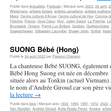
Publié dans
Actualités
,
Festivals
|
Marqué avec
2023
,
26 avril
,
2
Wielemans
,
artistes belges
,
artistes canadiens
,
artistes québéco
Major
,
Centre culturel d'Amay
,
Centre culturel de Huy
,
Comme da
Fletcher
,
France
,
Gros Cœur
,
Huy!
,
Julien Sagot
,
La Patente
,
Le
Brunswick
,
Ontario
,
Pierre-Luc Brillant
,
Québec
,
Québecofolies
,
Saskatchewan
,
Sébastien Lacombe
,
Shawn Jobin
,
Sofloti
,
Vasl
SUONG Bébé (Hong)
Publié le
24 août 2022
par
Passion Chanson
La chanteuse Bébé SUONG, également 
Bébé Hong Suong est née en décembre 1
située alors au Tonkin (actuel Vietnam). 
le nom d’Andrée Giroud car son père v
la lecture
→
Publié dans
bios
|
Marqué avec
1932
,
1955
,
1957
,
1972
,
2022
,
Van Hoogten
,
Andrée Giroud
,
Anita Rosita Perez
,
Anvers
,
artis