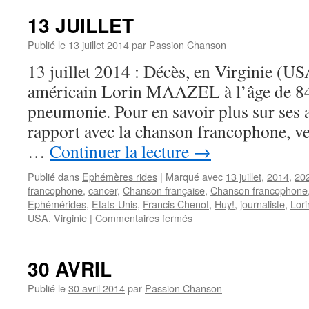
JUILLET
13 JUILLET
Publié le
13 juillet 2014
par
Passion Chanson
13 juillet 2014 : Décès, en Virginie (US
américain Lorin MAAZEL à l’âge de 84 
pneumonie. Pour en savoir plus sur ses a
rapport avec la chanson francophone, 
…
Continuer la lecture
→
Publié dans
Ephémères rides
|
Marqué avec
13 juillet
,
2014
,
20
francophone
,
cancer
,
Chanson française
,
Chanson francophone
Ephémérides
,
Etats-Unis
,
Francis Chenot
,
Huy!
,
journaliste
,
Lor
sur
USA
,
Virginie
|
Commentaires fermés
13
JUILLET
30 AVRIL
Publié le
30 avril 2014
par
Passion Chanson