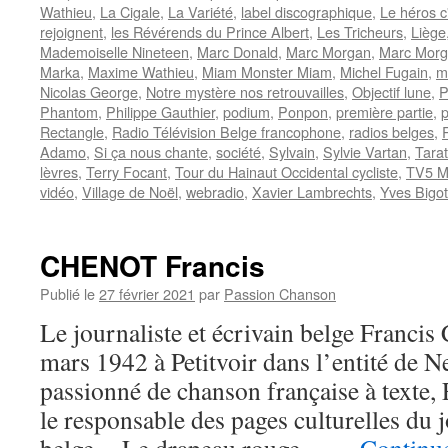
Wathieu
,
La Cigale
,
La Variété
,
label discographique
,
Le héros c
rejoignent
,
les Révérends du Prince Albert
,
Les Tricheurs
,
Liège
Mademoiselle Nineteen
,
Marc Donald
,
Marc Morgan
,
Marc Morga
Marka
,
Maxime Wathieu
,
Miam Monster Miam
,
Michel Fugain
,
m
Nicolas George
,
Notre mystère nos retrouvailles
,
Objectif lune
,
P
Phantom
,
Philippe Gauthier
,
podium
,
Ponpon
,
première partie
,
p
Rectangle
,
Radio Télévision Belge francophone
,
radios belges
,
Adamo
,
Si ça nous chante
,
société
,
Sylvain
,
Sylvie Vartan
,
Tara
lèvres
,
Terry Focant
,
Tour du Hainaut Occidental cycliste
,
TV5 M
vidéo
,
Village de Noël
,
webradio
,
Xavier Lambrechts
,
Yves Bigot
CHENOT Francis
Publié le
27 février 2021
par
Passion Chanson
Le journaliste et écrivain belge Franci
mars 1942 à Petitvoir dans l’entité de 
passionné de chanson française à texte,
le responsable des pages culturelles du