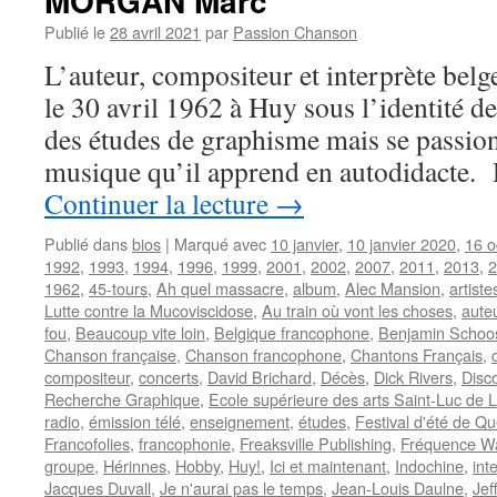
MORGAN Marc
Publié le
28 avril 2021
par
Passion Chanson
L’auteur, compositeur et interprète b
le 30 avril 1962 à Huy sous l’identité d
des études de graphisme mais se passionn
musique qu’il apprend en autodidacte.
Continuer la lecture
→
Publié dans
bios
|
Marqué avec
10 janvier
,
10 janvier 2020
,
16 o
1992
,
1993
,
1994
,
1996
,
1999
,
2001
,
2002
,
2007
,
2011
,
2013
,
2
1962
,
45-tours
,
Ah quel massacre
,
album
,
Alec Mansion
,
artiste
Lutte contre la Mucoviscidose
,
Au train où vont les choses
,
aute
fou
,
Beaucoup vite loin
,
Belgique francophone
,
Benjamin Schoo
Chanson française
,
Chanson francophone
,
Chantons Français
,
compositeur
,
concerts
,
David Brichard
,
Décès
,
Dick Rivers
,
Disc
Recherche Graphique
,
Ecole supérieure des arts Saint-Luc de 
radio
,
émission télé
,
enseignement
,
études
,
Festival d'été de Q
Francofolies
,
francophonie
,
Freaksville Publishing
,
Fréquence Wa
groupe
,
Hérinnes
,
Hobby
,
Huy!
,
Ici et maintenant
,
Indochine
,
int
Jacques Duvall
,
Je n'aurai pas le temps
,
Jean-Louis Daulne
,
Jef