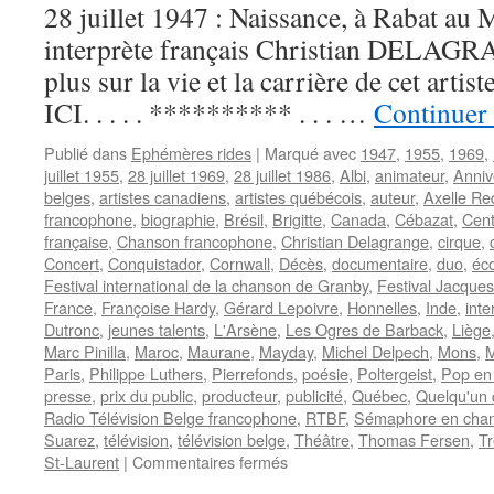
28 juillet 1947 : Naissance, à Rabat au M
interprète français Christian DELAGR
plus sur la vie et la carrière de cet art
ICI. . . . . ********** . . . …
Continuer 
Publié dans
Ephémères rides
|
Marqué avec
1947
,
1955
,
1969
,
juillet 1955
,
28 juillet 1969
,
28 juillet 1986
,
Albi
,
animateur
,
Anniv
belges
,
artistes canadiens
,
artistes québécois
,
auteur
,
Axelle Re
francophone
,
biographie
,
Brésil
,
Brigitte
,
Canada
,
Cébazat
,
Cent
française
,
Chanson francophone
,
Christian Delagrange
,
cirque
,
Concert
,
Conquistador
,
Cornwall
,
Décès
,
documentaire
,
duo
,
éc
Festival international de la chanson de Granby
,
Festival Jacques
France
,
Françoise Hardy
,
Gérard Lepoivre
,
Honnelles
,
Inde
,
inte
Dutronc
,
jeunes talents
,
L'Arsène
,
Les Ogres de Barback
,
Liège
Marc Pinilla
,
Maroc
,
Maurane
,
Mayday
,
Michel Delpech
,
Mons
,
M
Paris
,
Philippe Luthers
,
Pierrefonds
,
poésie
,
Poltergeist
,
Pop en l
presse
,
prix du public
,
producteur
,
publicité
,
Québec
,
Quelqu'un 
Radio Télévision Belge francophone
,
RTBF
,
Sémaphore en cha
Suarez
,
télévision
,
télévision belge
,
Théâtre
,
Thomas Fersen
,
Tr
sur
St-Laurent
|
Commentaires fermés
28