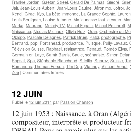
Frankie Jordan
,
Gaëtan Streel
,
Gérald De Palmas
,
Giedré
,
Gine
Jali
,
Jean-Louis Aubert
,
Jean-Louis Daulne
,
Jéronimo
,
Jofroi
,
Jo
Kendji Girac
,
Kyo
,
La bête immonde
,
La Grande Sophie
,
Lauren
Louis Bertignac
,
Louise Attaque
,
Ma jeunesse fout le camp
,
Mar
Marka
,
Maurane
,
Melody TV
,
Michel Fugain
,
Michel Polnareff
,
M
Naissance
,
Nicolas Michaux
,
Olivia Ruiz
,
Oran
,
Orchestre du Mo
Obispo
,
Pascale Delagnes
,
Patrick Bruel
,
Patxi
,
photographe
,
P
Bertrand
,
pop
,
Portishead
,
productrice
,
Puisque
,
Pully-Lavaux
,
Télévision Suisse
,
Raphaël
,
réalisatrice
,
Renaud
,
Roméo Elvis
,
Germain en Laye
,
Samir Barris
,
Saule
,
scénariste
,
Simon Delan
Rapsat
,
Spa
,
Stéphanie Blanchoud
,
Sttellla
,
Suarez
,
Suisse
,
Ta
Romanens
,
Thomas Fersen
,
Tim Dup
,
Vianney
,
Vincent Venet
,
sur
Zoé
|
Commentaires fermés
19
JUILLET
12 JUIN
Publié le
12 juin 2014
par
Passion Chanson
12 juin 1953 : Naissance, à Oran (Algéri
compositeur, interprète et producteur fr
DREAU. Pour en savoir plus sur les activ