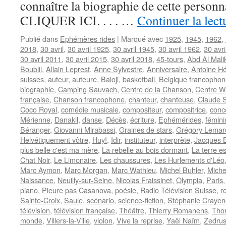
connaître la biographie de cette personna
CLIQUER ICI. . . . …
Continuer la lec
Publié dans
Ephémères rides
|
Marqué avec
1925
,
1945
,
1962
,
2018
,
30 avril
,
30 avril 1925
,
30 avril 1945
,
30 avril 1962
,
30 avr
30 avril 2011
,
30 avril 2015
,
30 avril 2018
,
45-tours
,
Abd Al Mali
Boublil
,
Allain Leprest
,
Anne Sylvestre
,
Anniversaire
,
Antoine H
suisses
,
auteur
,
auteure
,
Baloji
,
basketball
,
Belgique francophon
biographie
,
Camping Sauvach
,
Centre de la Chanson
,
Centre Wa
française
,
Chanson francophone
,
chanteur
,
chanteuse
,
Claude 
Coco Royal
,
comédie musicale
,
compositeur
,
compositrice
,
conc
Mérienne
,
Danakil
,
danse
,
Décès
,
écriture
,
Ephémérides
,
fémin
Béranger
,
Giovanni Mirabassi
,
Graines de stars
,
Grégory Lemar
Helvétiquement vôtre
,
Huy!
,
Idir
,
instituteur
,
interprète
,
Jacques B
plus belle c'est ma mère
,
La rebelle au bois dormant
,
La terre e
Chat Noir
,
Le Limonaire
,
Les chaussures
,
Les Hurlements d'Léo
Marc Aymon
,
Marc Morgan
,
Marc Wathieu
,
Michel Buhler
,
Miche
Naissance
,
Neuilly-sur-Seine
,
Nicolas Fraissinet
,
Olympia
,
Paris
piano
,
Pleure pas Casanova
,
poésie
,
Radio Télévision Suisse
,
r
Sainte-Croix
,
Saule
,
scénario
,
science-fiction
,
Stéphanie Crayen
télévision
,
télévision française
,
Théâtre
,
Thierry Romanens
,
Tho
monde
,
Villers-la-Ville
,
violon
,
Vive la reprise
,
Yaël Naïm
,
Zedru