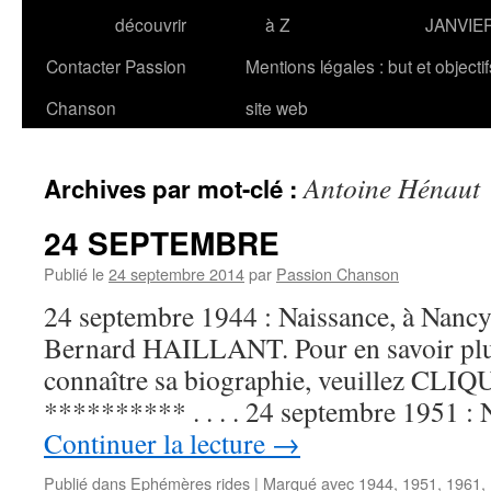
découvrir
à Z
JANVIE
Contacter Passion
Mentions légales : but et objecti
Chanson
site web
Antoine Hénaut
Archives par mot-clé :
24 SEPTEMBRE
Publié le
24 septembre 2014
par
Passion Chanson
24 septembre 1944 : Naissance, à Nancy,
Bernard HAILLANT. Pour en savoir plus
connaître sa biographie, veuillez CLIQUE
********** . . . . 24 septembre 1951 :
Continuer la lecture
→
Publié dans
Ephémères rides
|
Marqué avec
1944
,
1951
,
1961
,