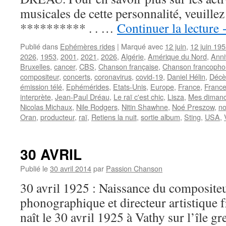
musicales de cette personnalité, veuille
********** . . …
Continuer la lecture
Publié dans
Ephémères rides
|
Marqué avec
12 juin
,
12 juin 19
2026
,
1953
,
2001
,
2021
,
2026
,
Algérie
,
Amérique du Nord
,
Anni
Bruxelles
,
cancer
,
CBS
,
Chanson française
,
Chanson francoph
compositeur
,
concerts
,
coronavirus
,
covid-19
,
Daniel Hélin
,
Décè
émission télé
,
Ephémérides
,
Etats-Unis
,
Europe
,
France
,
France
interprète
,
Jean-Paul Dréau
,
Le raï c'est chic
,
Lisza
,
Mes diman
Nicolas Michaux
,
Nile Rodgers
,
Nitin Shawhne
,
Noé Preszow
,
no
Oran
,
producteur
,
raï
,
Retiens la nuit
,
sortie album
,
Sting
,
USA
,
30 AVRIL
Publié le
30 avril 2014
par
Passion Chanson
30 avril 1925 : Naissance du composite
phonographique et directeur artistique
naît le 30 avril 1925 à Vathy sur l’île 