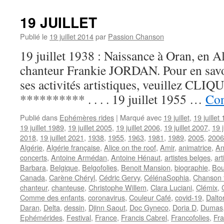
JUILLET
19 JUILLET
Publié le
19 juillet 2014
par
Passion Chanson
19 juillet 1938 : Naissance à Oran, en A
chanteur Frankie JORDAN. Pour en savoir
ses activités artistiques, veuillez CLIQUE
********** . . . . 19 juillet 1955 …
Con
Publié dans
Ephémères rides
|
Marqué avec
19 juillet
,
19 juillet
19 juillet 1989
,
19 juillet 2005
,
19 juillet 2006
,
19 juillet 2007
,
19 j
2018
,
19 juillet 2021
,
1938
,
1955
,
1963
,
1981
,
1989
,
2005
,
2006
Algérie
,
Algérie française
,
Alice on the roof
,
Amir
,
animatrice
,
An
concerts
,
Antoine Armédan
,
Antoine Hénaut
,
artistes belges
,
ar
Barbara
,
Belgique
,
Belgofolies
,
Benoit Mansion
,
biographie
,
Bou
Canada
,
Carène Chéryl
,
Cédric Gervy
,
CélénaSophia
,
Chanson 
chanteur
,
chanteuse
,
Christophe Willem
,
Clara Luciani
,
Clémix
,
Comme des enfants
,
coronavirus
,
Couleur Café
,
covid-19
,
Dalt
Daran
,
Delta
,
dessin
,
Djinn Saout
,
Doc Gyneco
,
Doria D
,
Dumas
Ephémérides
,
Festival
,
France
,
Francis Cabrel
,
Francofolies
,
Fra