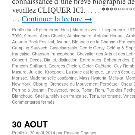
connaissance d’une brève biographie de 
veuillez CLIQUER ICI. . . . . **********
…
Continuer la lecture
→
Publié dans
Ephémères rides
|
Marqué avec
11 septembre
,
197
7090
,
9 mars
,
Alors Chante
,
Anniversaire
,
Antoine Hénaut
,
Arol
Autumn Rock Festival
,
Aynour
,
Biennale de la Chanson Françai
Camping Sauvach
,
Castelsarrasin
,
Cédric Gervy
,
Céléna & Soph
française
,
Chanson francophone
,
Chevalier des Arts et des Lett
Concert
,
Décès
,
Dimitri
,
distinction
,
Entre Vues
,
Ephémérides
,
E
François Spilliaert
,
Georges Chelon
,
Getch Gaëtano
,
Guy Romb
Masure
,
Juliette
,
Kroepoek
,
La route est longue
,
La vie s'écoule
Morisse
,
Mademoiselle Joséphine
,
Mass Hysteria
,
Méliska
,
Mons
New York
,
Obourg
,
Orchestre du Mouvement Perpétuel
,
Oscar 
Perrine & Jeanmi
,
Poulycroc
,
radio
,
Robin
,
Rom
,
Rue des Peche
Blanchoud
,
Sttellla
,
télévision française
,
Tena
,
terrorisme
,
Vince
sur
Commentaires fermés
11
SEPTEMBRE
30 AOUT
Publié le
30 août 2014
par
Passion Chanson