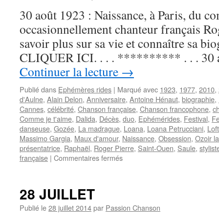
30 août 1923 : Naissance, à Paris, du c
occasionnellement chanteur français R
savoir plus sur sa vie et connaître sa bio
CLIQUER ICI. . . . ********** . . . 30
Continuer la lecture
→
Publié dans
Ephémères rides
|
Marqué avec
1923
,
1977
,
2010
,
d'Aulne
,
Alain Delon
,
Anniversaire
,
Antoine Hénaut
,
biographie
,
Cannes
,
célébrité
,
Chanson française
,
Chanson francophone
,
c
Comme je t'aime
,
Dalida
,
Décès
,
duo
,
Ephémérides
,
Festival
,
Fe
danseuse
,
Gozée
,
La madrague
,
Loana
,
Loana Petrucciani
,
Lof
Massimo Gargia
,
Maux d'amour
,
Naissance
,
Obsession
,
Ozoir la
présentatrice
,
Raphaël
,
Roger Pierre
,
Saint-Ouen
,
Saule
,
stylist
sur
française
|
Commentaires fermés
30
AOUT
28 JUILLET
Publié le
28 juillet 2014
par
Passion Chanson