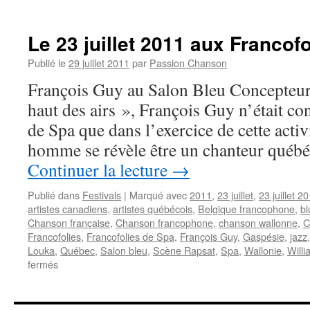
Le 23 juillet 2011 aux Francof
Publié le
29 juillet 2011
par
Passion Chanson
François Guy au Salon Bleu Concepteur
haut des airs », François Guy n’était c
de Spa que dans l’exercice de cette activ
homme se révèle être un chanteur québé
Continuer la lecture
→
Publié dans
Festivals
|
Marqué avec
2011
,
23 juillet
,
23 juillet 2
artistes canadiens
,
artistes québécois
,
Belgique francophone
,
bl
Chanson française
,
Chanson francophone
,
chanson wallonne
,
C
Francofolies
,
Francofolies de Spa
,
François Guy
,
Gaspésie
,
jazz
Louka
,
Québec
,
Salon bleu
,
Scène Rapsat
,
Spa
,
Wallonie
,
Will
sur
fermés
Le
23
juillet