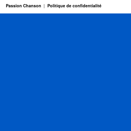
2011
Passion Chanson
Politique de confidentialité
aux
Francofolies
de
Spa