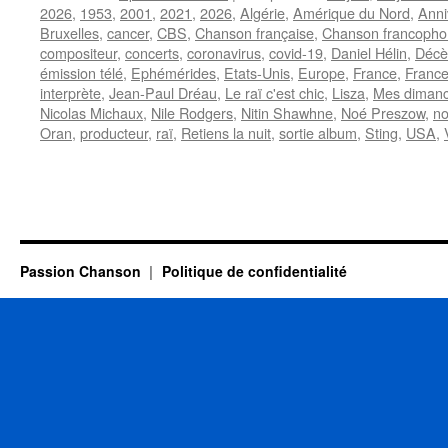
2026
,
1953
,
2001
,
2021
,
2026
,
Algérie
,
Amérique du Nord
,
Anni
Bruxelles
,
cancer
,
CBS
,
Chanson française
,
Chanson francoph
compositeur
,
concerts
,
coronavirus
,
covid-19
,
Daniel Hélin
,
Décè
émission télé
,
Ephémérides
,
Etats-Unis
,
Europe
,
France
,
France
interprète
,
Jean-Paul Dréau
,
Le raï c'est chic
,
Lisza
,
Mes diman
Nicolas Michaux
,
Nile Rodgers
,
Nitin Shawhne
,
Noé Preszow
,
no
Oran
,
producteur
,
raï
,
Retiens la nuit
,
sortie album
,
Sting
,
USA
,
Passion Chanson
Politique de confidentialité