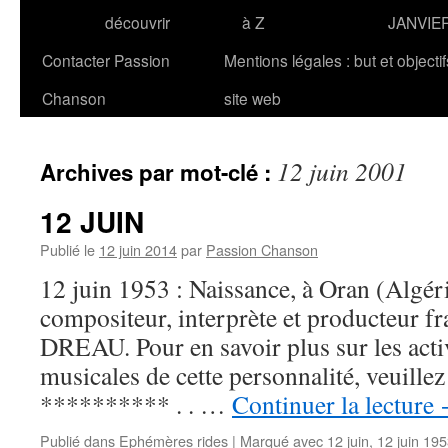
découvrir
à Z
JANVIE
Contacter Passion
Mentions légales : but et objecti
Chanson
site web
12 juin 2001
Archives par mot-clé :
12 JUIN
Publié le
12 juin 2014
par
Passion Chanson
12 juin 1953 : Naissance, à Oran (Algéri
compositeur, interprète et producteur fr
DREAU. Pour en savoir plus sur les activ
musicales de cette personnalité, veuille
********** . . …
Continuer la lecture
Publié dans
Ephémères rides
|
Marqué avec
12 juin
,
12 juin 19