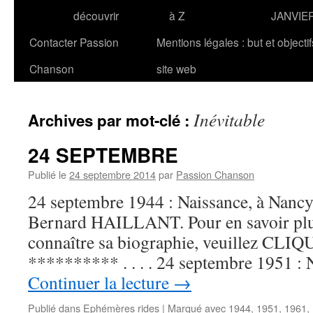
découvrir
à Z
JANVIE
Contacter Passion
Mentions légales : but et objecti
Chanson
site web
Inévitable
Archives par mot-clé :
24 SEPTEMBRE
Publié le
24 septembre 2014
par
Passion Chanson
24 septembre 1944 : Naissance, à Nancy,
Bernard HAILLANT. Pour en savoir plus
connaître sa biographie, veuillez CLIQUE
********** . . . . 24 septembre 1951 :
Continuer la lecture
→
Publié dans
Ephémères rides
|
Marqué avec
1944
,
1951
,
1961
,