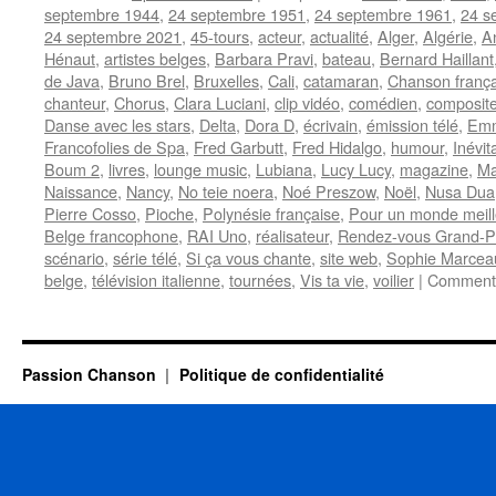
septembre 1944
,
24 septembre 1951
,
24 septembre 1961
,
24 s
24 septembre 2021
,
45-tours
,
acteur
,
actualité
,
Alger
,
Algérie
,
A
Hénaut
,
artistes belges
,
Barbara Pravi
,
bateau
,
Bernard Haillant
de Java
,
Bruno Brel
,
Bruxelles
,
Cali
,
catamaran
,
Chanson frança
chanteur
,
Chorus
,
Clara Luciani
,
clip vidéo
,
comédien
,
composite
Danse avec les stars
,
Delta
,
Dora D
,
écrivain
,
émission télé
,
Emm
Francofolies de Spa
,
Fred Garbutt
,
Fred Hidalgo
,
humour
,
Inévit
Boum 2
,
livres
,
lounge music
,
Lubiana
,
Lucy Lucy
,
magazine
,
Ma
Naissance
,
Nancy
,
No teie noera
,
Noé Preszow
,
Noël
,
Nusa Dua
Pierre Cosso
,
Pioche
,
Polynésie française
,
Pour un monde meill
Belge francophone
,
RAI Uno
,
réalisateur
,
Rendez-vous Grand-P
scénario
,
série télé
,
Si ça vous chante
,
site web
,
Sophie Marcea
belge
,
télévision italienne
,
tournées
,
Vis ta vie
,
voilier
|
Commenta
Passion Chanson
Politique de confidentialité