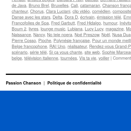
de Java
,
Bruno Brel
,
Bruxelles
,
Cali
,
catamaran
,
Chanson frança
chanteur
,
Chorus
,
Clara Luciani
,
clip vidéo
,
comédien
,
composite
Danse avec les stars
,
Delta
,
Dora D
,
écrivain
,
émission télé
,
Emm
Francofolies de Spa
,
Fred Garbutt
,
Fred Hidalgo
,
humour
,
Inévit
Boum 2
,
livres
,
lounge music
,
Lubiana
,
Lucy Lucy
,
magazine
,
Ma
Naissance
,
Nancy
,
No teie noera
,
Noé Preszow
,
Noël
,
Nusa Dua
Pierre Cosso
,
Pioche
,
Polynésie française
,
Pour un monde meill
Belge francophone
,
RAI Uno
,
réalisateur
,
Rendez-vous Grand-P
scénario
,
série télé
,
Si ça vous chante
,
site web
,
Sophie Marcea
belge
,
télévision italienne
,
tournées
,
Vis ta vie
,
voilier
|
Commenta
Passion Chanson
Politique de confidentialité