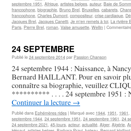
septembre 1951
,
Afrique
,
artistes belges
,
auteur
,
Baie de Som
francophone
,
biographie
,
Bruno Brel
,
Bruxelles
,
cabarets
,
Chans
francophone
,
Charles Dumont
,
compositeur
,
crise cardiaque
,
Dé
Jacques Brel
,
Jacques Canetti
,
Je m'en remets à toi
,
La rivière
Paris
,
Pierre Brel
,
roman
,
Valse amusette
,
Wellin
|
Commentaire
24 SEPTEMBRE
Publié le
24 septembre 2014
par
Passion Chanson
24 septembre 1944 : Naissance, à Nancy,
Bernard HAILLANT. Pour en savoir plus
connaître sa biographie, veuillez CLIQUE
********** . . . . 24 septembre 1951 :
Continuer la lecture
→
Publié dans
Ephémères rides
|
Marqué avec
1944
,
1951
,
1961
,
septembre 1944
,
24 septembre 1951
,
24 septembre 1961
,
24 s
24 septembre 2021
,
45-tours
,
acteur
,
actualité
,
Alger
,
Algérie
,
A
Hénaut
,
artistes belges
,
Barbara Pravi
,
bateau
,
Bernard Haillant