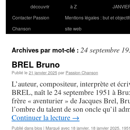
découvrir
à Z
JANVIE
Contacter Passion
Mentions légales : but et objecti
Chanson
site web
24 septembre 19
Archives par mot-clé :
BREL Bruno
Publié le
21 janvier 2025
par
Passion Chanson
L’auteur, compositeur, interprète et écr
BREL, naît le 24 septembre 1951 à Bruxel
frère « aventurier » de Jacques Brel, Br
l’ombre du talent de son oncle qu’il ad
Continuer la lecture
→
Publié dans
bios
|
Marqué avec
18 janvier
,
18 janvier 2025
,
195