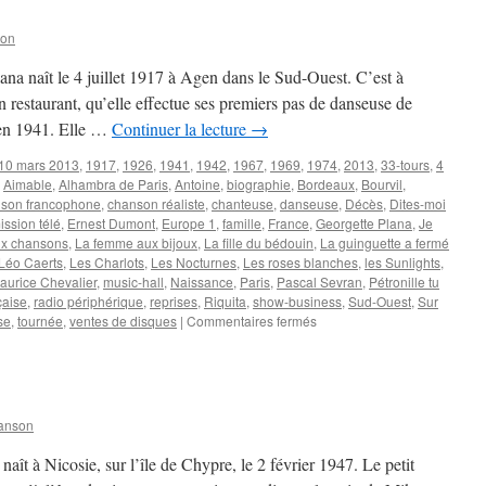
son
ana naît le 4 juillet 1917 à Agen dans le Sud-Ouest. C’est à
 restaurant, qu’elle effectue ses premiers pas de danseuse de
 en 1941. Elle …
Continuer la lecture
→
10 mars 2013
,
1917
,
1926
,
1941
,
1942
,
1967
,
1969
,
1974
,
2013
,
33-tours
,
4
,
Aimable
,
Alhambra de Paris
,
Antoine
,
biographie
,
Bordeaux
,
Bourvil
,
son francophone
,
chanson réaliste
,
chanteuse
,
danseuse
,
Décès
,
Dites-moi
ission télé
,
Ernest Dumont
,
Europe 1
,
famille
,
France
,
Georgette Plana
,
Je
ux chansons
,
La femme aux bijoux
,
La fille du bédouin
,
La guinguette a fermé
Léo Caerts
,
Les Charlots
,
Les Nocturnes
,
Les roses blanches
,
les Sunlights
,
aurice Chevalier
,
music-hall
,
Naissance
,
Paris
,
Pascal Sevran
,
Pétronille tu
çaise
,
radio périphérique
,
reprises
,
Riquita
,
show-business
,
Sud-Ouest
,
Sur
sur
se
,
tournée
,
ventes de disques
|
Commentaires fermés
PLANA
Georgette
anson
ît à Nicosie, sur l’île de Chypre, le 2 février 1947. Le petit