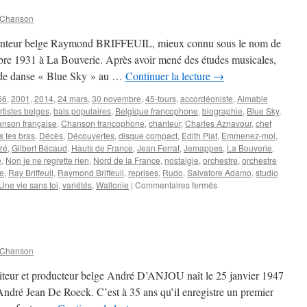
 Chanson
chanteur belge Raymond BRIFFEUIL, mieux connu sous le nom de
e 1931 à La Bouverie. Après avoir mené des études musicales,
e de danse « Blue Sky » au …
Continuer la lecture
→
66
,
2001
,
2014
,
24 mars
,
30 novembre
,
45-tours
,
accordéoniste
,
Aimable
rtistes belges
,
bals populaires
,
Belgique francophone
,
biographie
,
Blue Sky
,
nson française
,
Chanson francophone
,
chanteur
,
Charles Aznavour
,
chef
 tes bras
,
Décès
,
Découvertes
,
disque compact
,
Edith Piaf
,
Emmenez-moi
,
zé
,
Gilbert Bécaud
,
Hauts de France
,
Jean Ferrat
,
Jemappes
,
La Bouverie
,
e
,
Non je ne regrette rien
,
Nord de la France
,
nostalgie
,
orchestre
,
orchestre
se
,
Ray Briffeuil
,
Raymond Briffeuil
,
reprises
,
Rudo
,
Salvatore Adamo
,
studio
sur
Une vie sans toi
,
variétés
,
Wallonie
|
Commentaires fermés
BRIFFEUIL
Ray
 Chanson
éditeur et producteur belge André D’ANJOU naît le 25 janvier 1947
’André Jean De Roeck. C’est à 35 ans qu’il enregistre un premier