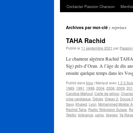
Contacter Passion Chanson
Mention
reprises
Archives par mot-clé :
TAHA Rachid
Publié le
11 septembre 2021
par
Passio
Le chanteur algérien Rachid TAHA 
Sig) près d’Oran. A l’âge de dix ans
ensuite quelque temps dans les Vos
Publié dans
bios
|
Marqué avec
1 2 3 Sole
1989
,
1991
,
1998
,
2004
,
2006
,
2009
,
201
Candice Mahout
,
Carte de séjour
,
Chanso
crise cardiaque
,
Décès
,
Diwan 2
,
Douce 
Savy
,
Khaled
,
Lyon
,
Mohammed Moktar A
Rachid Taha
,
Radio Télévision Suisse
,
Re
Tékitoi
,
tolérance
,
usine
,
Vosges
,
Ya Ray