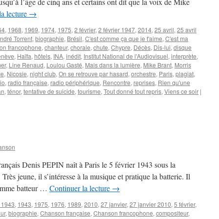
qu’à l’âge de cinq ans et certains ont dit que la voix de Mike
la lecture
→
64
,
1968
,
1969
,
1974
,
1975
,
2 février
,
2 février 1947
,
2014
,
25 avril
,
25 avril
ndré Torrent
,
biographie
,
Brésil
,
C'est comme ça que je t'aime
,
C'est ma
on francophone
,
chanteur
,
chorale
,
chute
,
Chypre
,
Décès
,
Dis-lui
,
disque
enève
,
Haïfa
,
hôtels
,
INA
,
inédit
,
Institut National de l'Audiovisuel
,
interprète
,
mer
,
Line Renaud
,
Loulou Gasté
,
Mais dans la lumière
,
Mike Brant
,
Morris
ce
,
Nicosie
,
night club
,
On se retrouve par hasard
,
orchestre
,
Paris
,
plagiat
,
io
,
radio française
,
radio périphérique
,
Rencontre
,
reprises
,
Rien qu'une
an
,
ténor
,
tentative de suicide
,
tourisme
,
Tout donné tout repris
,
Viens ce soir
|
anson
français Denis PEPIN naît à Paris le 5 février 1943 sous la
 Très jeune, il s’intéresse à la musique et pratique la batterie. Il
 comme batteur …
Continuer la lecture
→
r 1943
,
1943
,
1975
,
1976
,
1989
,
2010
,
27 janvier
,
27 janvier 2010
,
5 février
,
eur
,
biographie
,
Chanson française
,
Chanson francophone
,
compositeur
,