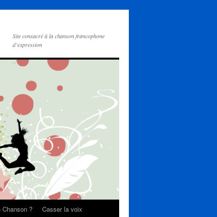
Site consacré à la chanson francophone
d’expression
on Chanson ?
Casser la voix