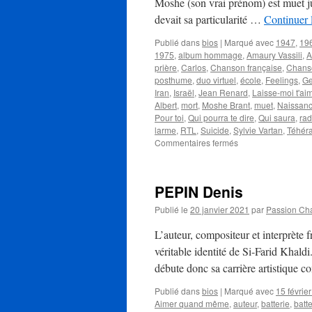
Moshe (son vrai prénom) est muet jus
devait sa particularité …
Continuer 
Publié dans
bios
|
Marqué avec
1947
,
19
1975
,
album hommage
,
Amaury Vassili
,
A
prière
,
Carlos
,
Chanson française
,
Chans
posthume
,
duo virtuel
,
école
,
Feelings
,
G
Iran
,
Israël
,
Jean Renard
,
Laisse-moi t'ai
Albert
,
mort
,
Moshe Brant
,
muet
,
Naissan
Pour toi
,
Qui pourra te dire
,
Qui saura
,
rad
larme
,
RTL
,
Suicide
,
Sylvie Vartan
,
Téhér
sur
Commentaires fermés
BRANT
Mike
PEPIN Denis
Publié le
20 janvier 2021
par
Passion Ch
L’auteur, compositeur et interprète 
véritable identité de Si-Farid Khaldi.
débute donc sa carrière artistique
Publié dans
bios
|
Marqué avec
15 févrie
Aimer quand même
,
auteur
,
batterie
,
batt