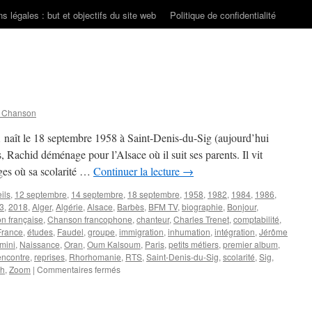
s légales : but et objectifs du site web
Politique de confidentialité
n Chanson
naît le 18 septembre 1958 à Saint-Denis-du-Sig (aujourd’hui
, Rachid déménage pour l’Alsace où il suit ses parents. Il vit
ges où sa scolarité …
Continuer la lecture
→
ils
,
12 septembre
,
14 septembre
,
18 septembre
,
1958
,
1982
,
1984
,
1986
,
3
,
2018
,
Alger
,
Algérie
,
Alsace
,
Barbès
,
BFM TV
,
biographie
,
Bonjour
,
n française
,
Chanson francophone
,
chanteur
,
Charles Trenet
,
comptabilité
,
France
,
études
,
Faudel
,
groupe
,
immigration
,
inhumation
,
intégration
,
Jérôme
mini
,
Naissance
,
Oran
,
Oum Kalsoum
,
Paris
,
petits métiers
,
premier album
,
ncontre
,
reprises
,
Rhorhomanie
,
RTS
,
Saint-Denis-du-Sig
,
scolarité
,
Sig
,
sur
ah
,
Zoom
|
Commentaires fermés
TAHA
Rachid