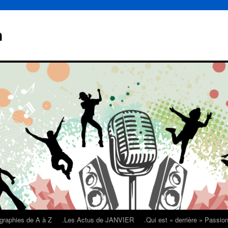
n
graphies de A à Z
.Les Actus de JANVIER
.Qui est « derrière » Passi