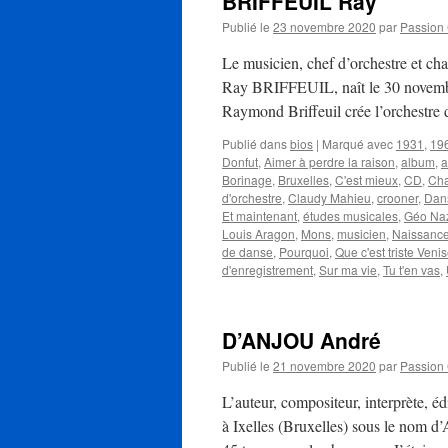
BRIFFEUIL Ray
Publié le
23 novembre 2020
par
Passion
Le musicien, chef d’orchestre et 
Ray BRIFFEUIL, naît le 30 novembr
Raymond Briffeuil crée l’orchestr
Publié dans
bios
|
Marqué avec
1931
,
19
Donfut
,
Aimer à perdre la raison
,
album
,
a
Borinage
,
Bruxelles
,
C'est mieux
,
CD
,
Cha
d'orchestre
,
Claudy Mahieu
,
crooner
,
Dans
Et maintenant
,
études musicales
,
Géo Na
Louis Aragon
,
Mons
,
musicien
,
Naissanc
de danse
,
Pourquoi
,
Que c'est triste Veni
d'enregistrement
,
Sur ma vie
,
Tu t'en vas
,
D’ANJOU André
Publié le
21 novembre 2020
par
Passion
L’auteur, compositeur, interprète, 
à Ixelles (Bruxelles) sous le nom d