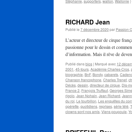
Stéphanie
,
supporters
,
wallon
,
Wallonie
|
RICHARD Jean
Publié le
7 décembre 2020
par
Passion 
L’acteur et directeur de cirque fra
passionne pour le dessin et commenc
d’information. Mais il rêve de deve
Publié dans
bios
|
Marqué avec
12 déce
2001
,
45-tours
,
Académie Charles-Cros
,
biographie
,
BnF
,
Bondy
,
cabarets
,
Cadenc
Chanson francophone
,
Charles Trenet
,
ch
Décès
,
dessin
,
directeur de cirque
,
Dis-m
France 2
,
François Truffaut
,
Georges Sim
rigolo
,
Jean Nohain
,
Jean Richard
,
Jeann
du roi
,
Le tourbillon
,
Les enquêtes du com
opérette
,
quotidiens
,
reprises
,
série télé
,
T
clowns sont nos amis
,
Viens poupoule
,
Y