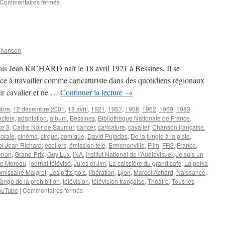
sur
Commentaires fermés
VALENTIN
Jacky
Chanson
nçais Jean RICHARD naît le 18 avril 1921 à Bessines. Il se
e à travailler comme caricaturiste dans des quotidiens régionaux
nir cavalier et ne …
Continuer la lecture
→
mbre
,
12 décembre 2001
,
18 avril
,
1921
,
1957
,
1958
,
1962
,
1969
,
1983
,
acteur
,
adaptation
,
album
,
Bessines
,
Bibliothèque Nationale de France
,
e 3
,
Cadre Noir de Saumur
,
cancer
,
caricature
,
cavalier
,
Chanson française
,
orale
,
cinéma
,
cirque
,
comique
,
David Pujadas
,
De la jungle à la piste
,
oi Jean Richard
,
écoliers
,
émission télé
,
Ermenonville
,
Film
,
FR3
,
France
,
enon
,
Grand-Prix
,
Guy Lux
,
INA
,
Institut National de l'Audiovisuel
,
Je suis un
e Moreau
,
journal télévisé
,
Jules et Jim
,
La caissière du grand café
,
La polka
missaire Maigret
,
Les p'tits pois
,
libération
,
Lyon
,
Marcel Achard
,
Naissance
,
ango de la prohibition
,
télévision
,
télévision française
,
Théâtre
,
Tous les
sur
ouTube
|
Commentaires fermés
RICHARD
Jean