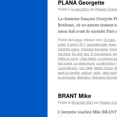
PLANA Georgette
Publié le
5 mars 2021
par
Passion Chan
La chanteuse française Georgette Pl
Bordeaux, où ses parents tiennent un
music-hall avant de rejoindre Paris
Publié dans
bios
|
Marqué avec
10 mars
,
juillet
,
4 juillet 1917
,
accordéoniste
,
Agen
Cach'ton piano
,
Chanson française
,
Chan
ma mère
,
Du gris
,
duo
,
E viva Espana
,
ém
t'offre un verre
,
L'Isle-Adam
,
La chance a
ses volets
,
La valse brune
,
Le dénicheur
,
Louis Bénech
,
mai 1968
,
Martin Circus
,
M
sens la menthe
,
podium
,
radio
,
radio fran
la commode
,
télévision
,
télévision françai
BRANT Mike
Publié le
30 janvier 2021
par
Passion Ch
L’interprète israélien Mike BRANT na