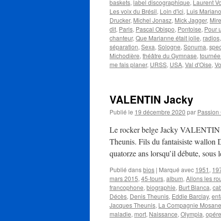
baskets
,
label discographique
,
Laurent V
Les voix du Brésil
,
Loin d'ici
,
Luis Marian
Drucker
,
Michel Jonasz
,
Mick Jagger
,
Mire
dit
,
Paris
,
Pascal Obispo
,
Pontoise
,
Pour un
chanteur
,
Que Marianne était jolie
,
radios
séparation
,
Sexa
,
Sologne
,
Sonuma
,
spec
Michodière
,
théâtre du Gymnase
,
tournée
me fais planer
,
URSS
,
USA
,
Val d'Oise
,
V
VALENTIN Jacky
Publié le
19 décembre 2020
par
Passion
Le rocker belge Jacky VALENTIN n
Theunis. Fils du fantaisiste wallon 
quatorze ans lorsqu’il débute, sou
Publié dans
bios
|
Marqué avec
1951
,
19
mars 2015
,
45-tours
,
album
,
Allons les ro
francophone
,
biographie
,
Burt Blanca
,
ca
Décès
,
Denis Theunis
,
Eddie Barclay
,
enf
Jacques Theunis
,
La Compagnie Mosan
maladie
,
mort
,
Naissance
,
Olympia
,
opére