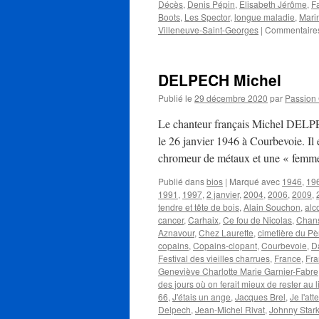
Décès
,
Denis Pépin
,
Elisabeth Jérôme
,
Fa
Boots
,
Les Spector
,
longue maladie
,
Mari
Villeneuve-Saint-Georges
|
Commentaires
DELPECH Michel
Publié le
29 décembre 2020
par
Passion
Le chanteur français Michel DELPE
le 26 janvier 1946 à Courbevoie. Il 
chromeur de métaux et une « fem
Publié dans
bios
|
Marqué avec
1946
,
19
1991
,
1997
,
2 janvier
,
2004
,
2006
,
2009
,
tendre et tête de bois
,
Alain Souchon
,
alc
cancer
,
Carhaix
,
Ce fou de Nicolas
,
Chans
Aznavour
,
Chez Laurette
,
cimetière du Pè
copains
,
Copains-clopant
,
Courbevoie
,
D
Festival des vieilles charrues
,
France
,
Fra
Geneviève Charlotte Marie Garnier-Fabre
des jours où on ferait mieux de rester au li
66
,
J'étais un ange
,
Jacques Brel
,
Je l'att
Delpech
,
Jean-Michel Rivat
,
Johnny Star