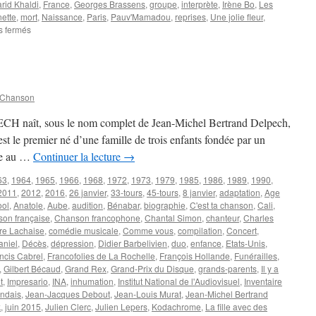
rid Khaldi
,
France
,
Georges Brassens
,
groupe
,
interprète
,
Irène Bo
,
Les
nette
,
mort
,
Naissance
,
Paris
,
Pauv'Mamadou
,
reprises
,
Une jolie fleur
,
sur
 fermés
PEPIN
Denis
 Chanson
CH naît, sous le nom complet de Jean-Michel Bertrand Delpech,
est le premier né d’une famille de trois enfants fondée par un
me au …
Continuer la lecture
→
63
,
1964
,
1965
,
1966
,
1968
,
1972
,
1973
,
1979
,
1985
,
1986
,
1989
,
1990
,
2011
,
2012
,
2016
,
26 janvier
,
33-tours
,
45-tours
,
8 janvier
,
adaptation
,
Age
ool
,
Anatole
,
Aube
,
audition
,
Bénabar
,
biographie
,
C'est ta chanson
,
Cali
,
on française
,
Chanson francophone
,
Chantal Simon
,
chanteur
,
Charles
re Lachaise
,
comédie musicale
,
Comme vous
,
compilation
,
Concert
,
aniel
,
Décès
,
dépression
,
Didier Barbelivien
,
duo
,
enfance
,
Etats-Unis
,
ncis Cabrel
,
Francofolies de La Rochelle
,
François Hollande
,
Funérailles
,
,
Gilbert Bécaud
,
Grand Rex
,
Grand-Prix du Disque
,
grands-parents
,
Il y a
t
,
Impresario
,
INA
,
inhumation
,
Institut National de l'Audiovisuel
,
Inventaire
endais
,
Jean-Jacques Debout
,
Jean-Louis Murat
,
Jean-Michel Bertrand
k
,
juin 2015
,
Julien Clerc
,
Julien Lepers
,
Kodachrome
,
La fille avec des