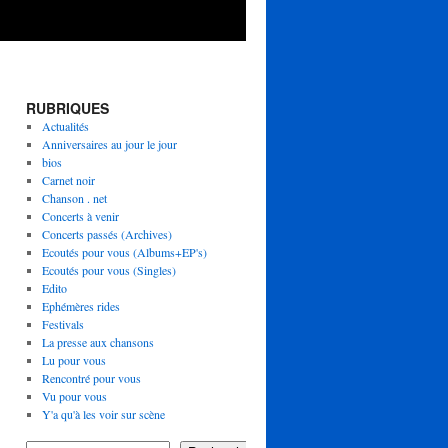
RUBRIQUES
Actualités
Anniversaires au jour le jour
bios
Carnet noir
Chanson . net
Concerts à venir
Concerts passés (Archives)
Ecoutés pour vous (Albums+EP's)
Ecoutés pour vous (Singles)
Edito
Ephémères rides
Festivals
La presse aux chansons
Lu pour vous
Rencontré pour vous
Vu pour vous
Y'a qu'à les voir sur scène