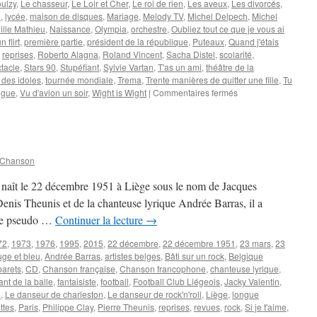
oulzy
,
Le chasseur
,
Le Loir et Cher
,
Le roi de rien
,
Les aveux
,
Les divorcés
,
o
,
lycée
,
maison de disques
,
Mariage
,
Melody TV
,
Michel Delpech
,
Michel
ille Mathieu
,
Naissance
,
Olympia
,
orchestre
,
Oubliez tout ce que je vous ai
 flirt
,
première partie
,
président de la république
,
Puteaux
,
Quand j'étais
,
reprises
,
Roberto Alagna
,
Roland Vincent
,
Sacha Distel
,
scolarité
,
tacle
,
Stars 90
,
Stupéfiant
,
Sylvie Vartan
,
T'as un ami
,
théâtre de la
 des idoles
,
tournée mondiale
,
Trema
,
Trente manières de quitter une fille
,
Tu
sur
ogue
,
Vu d'avion un soir
,
Wight is Wight
|
Commentaires fermés
DELPECH
Michel
 Chanson
aît le 22 décembre 1951 à Liège sous le nom de Jacques
Denis Theunis et de la chanteuse lyrique Andrée Barras, il a
s le pseudo …
Continuer la lecture
→
72
,
1973
,
1976
,
1995
,
2015
,
22 décembre
,
22 décembre 1951
,
23 mars
,
23
uge et bleu
,
Andrée Barras
,
artistes belges
,
Bâti sur un rock
,
Belgique
barets
,
CD
,
Chanson française
,
Chanson francophone
,
chanteuse lyrique
,
ant de la balle
,
fantaisiste
,
football
,
Football Club Liégeois
,
Jacky Valentin
,
e
,
Le danseur de charleston
,
Le danseur de rock'n'roll
,
Liège
,
longue
ttes
,
Paris
,
Philippe Clay
,
Pierre Theunis
,
reprises
,
revues
,
rock
,
Si je t'aime
,