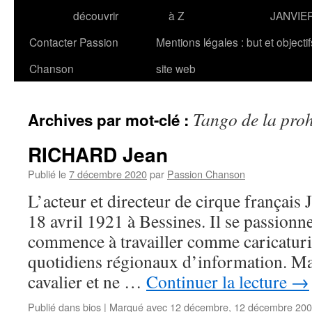
découvrir
à Z
JANVIE
Contacter Passion
Mentions légales : but et objecti
Chanson
site web
Tango de la proh
Archives par mot-clé :
RICHARD Jean
Publié le
7 décembre 2020
par
Passion Chanson
L’acteur et directeur de cirque françai
18 avril 1921 à Bessines. Il se passionne
commence à travailler comme caricaturi
quotidiens régionaux d’information. Mai
cavalier et ne …
Continuer la lecture
→
Publié dans
bios
|
Marqué avec
12 décembre
,
12 décembre 20