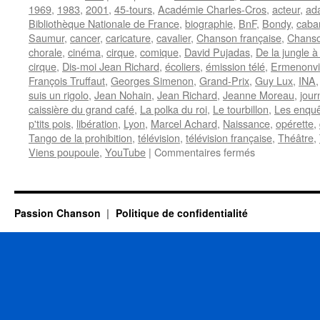
1969
,
1983
,
2001
,
45-tours
,
Académie Charles-Cros
,
acteur
,
ad
Bibliothèque Nationale de France
,
biographie
,
BnF
,
Bondy
,
caba
Saumur
,
cancer
,
caricature
,
cavalier
,
Chanson française
,
Chanso
chorale
,
cinéma
,
cirque
,
comique
,
David Pujadas
,
De la jungle à 
cirque
,
Dis-moi Jean Richard
,
écoliers
,
émission télé
,
Ermenonvi
François Truffaut
,
Georges Simenon
,
Grand-Prix
,
Guy Lux
,
INA
suis un rigolo
,
Jean Nohain
,
Jean Richard
,
Jeanne Moreau
,
jour
caissière du grand café
,
La polka du roi
,
Le tourbillon
,
Les enquê
p'tits pois
,
libération
,
Lyon
,
Marcel Achard
,
Naissance
,
opérette
,
Tango de la prohibition
,
télévision
,
télévision française
,
Théâtre
,
sur
Viens poupoule
,
YouTube
|
Commentaires fermés
RICHARD
Jean
Passion Chanson
Politique de confidentialité