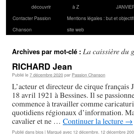
découvrir
à Z
JANVIE
Contacter Passion
Mentions légales : but et objecti
Chanson
site web
La caissière du 
Archives par mot-clé :
RICHARD Jean
Publié le
7 décembre 2020
par
Passion Chanson
L’acteur et directeur de cirque françai
18 avril 1921 à Bessines. Il se passionne
commence à travailler comme caricaturi
quotidiens régionaux d’information. Mai
cavalier et ne …
Continuer la lecture
→
Publié dans
bios
|
Marqué avec
12 décembre
,
12 décembre 20