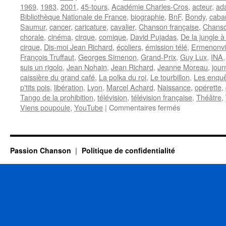
1969
,
1983
,
2001
,
45-tours
,
Académie Charles-Cros
,
acteur
,
ad
Bibliothèque Nationale de France
,
biographie
,
BnF
,
Bondy
,
caba
Saumur
,
cancer
,
caricature
,
cavalier
,
Chanson française
,
Chanso
chorale
,
cinéma
,
cirque
,
comique
,
David Pujadas
,
De la jungle à 
cirque
,
Dis-moi Jean Richard
,
écoliers
,
émission télé
,
Ermenonvi
François Truffaut
,
Georges Simenon
,
Grand-Prix
,
Guy Lux
,
INA
suis un rigolo
,
Jean Nohain
,
Jean Richard
,
Jeanne Moreau
,
jour
caissière du grand café
,
La polka du roi
,
Le tourbillon
,
Les enquê
p'tits pois
,
libération
,
Lyon
,
Marcel Achard
,
Naissance
,
opérette
,
Tango de la prohibition
,
télévision
,
télévision française
,
Théâtre
,
sur
Viens poupoule
,
YouTube
|
Commentaires fermés
RICHARD
Jean
Passion Chanson
Politique de confidentialité