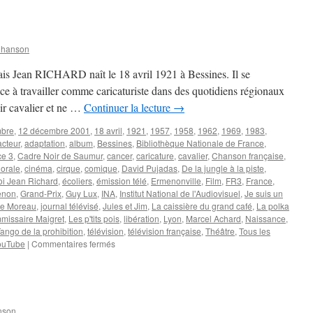
Jacques
Chanson
nçais Jean RICHARD naît le 18 avril 1921 à Bessines. Il se
e à travailler comme caricaturiste dans des quotidiens régionaux
nir cavalier et ne …
Continuer la lecture
→
mbre
,
12 décembre 2001
,
18 avril
,
1921
,
1957
,
1958
,
1962
,
1969
,
1983
,
acteur
,
adaptation
,
album
,
Bessines
,
Bibliothèque Nationale de France
,
e 3
,
Cadre Noir de Saumur
,
cancer
,
caricature
,
cavalier
,
Chanson française
,
orale
,
cinéma
,
cirque
,
comique
,
David Pujadas
,
De la jungle à la piste
,
oi Jean Richard
,
écoliers
,
émission télé
,
Ermenonville
,
Film
,
FR3
,
France
,
enon
,
Grand-Prix
,
Guy Lux
,
INA
,
Institut National de l'Audiovisuel
,
Je suis un
e Moreau
,
journal télévisé
,
Jules et Jim
,
La caissière du grand café
,
La polka
missaire Maigret
,
Les p'tits pois
,
libération
,
Lyon
,
Marcel Achard
,
Naissance
,
ango de la prohibition
,
télévision
,
télévision française
,
Théâtre
,
Tous les
sur
ouTube
|
Commentaires fermés
RICHARD
Jean
nson