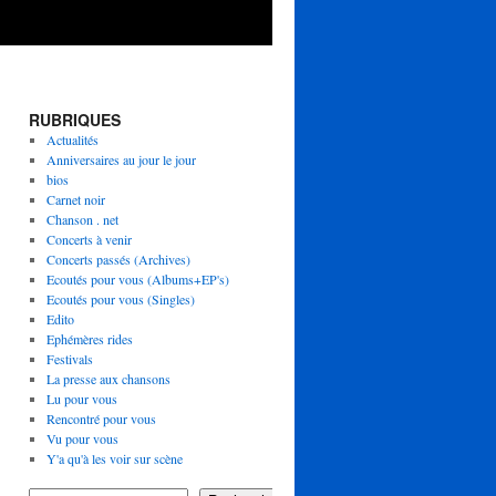
RUBRIQUES
Actualités
Anniversaires au jour le jour
bios
Carnet noir
Chanson . net
Concerts à venir
Concerts passés (Archives)
Ecoutés pour vous (Albums+EP's)
Ecoutés pour vous (Singles)
Edito
Ephémères rides
Festivals
La presse aux chansons
Lu pour vous
Rencontré pour vous
Vu pour vous
Y'a qu'à les voir sur scène