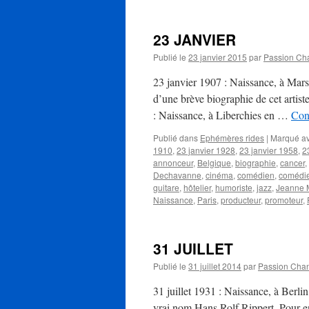
23 JANVIER
Publié le
23 janvier 2015
par
Passion Ch
23 janvier 1907 : Naissance, à Mar
d’une brève biographie de cet artist
: Naissance, à Liberchies en …
Cont
Publié dans
Ephémères rides
|
Marqué a
1910
,
23 janvier 1928
,
23 janvier 1958
,
2
annonceur
,
Belgique
,
biographie
,
cancer
,
Dechavanne
,
cinéma
,
comédien
,
comédi
guitare
,
hôtelier
,
humoriste
,
jazz
,
Jeanne 
Naissance
,
Paris
,
producteur
,
promoteur
,
31 JUILLET
Publié le
31 juillet 2014
par
Passion Cha
31 juillet 1931 : Naissance, à Ber
vrai nom Hans Rolf Rippert. Pour en