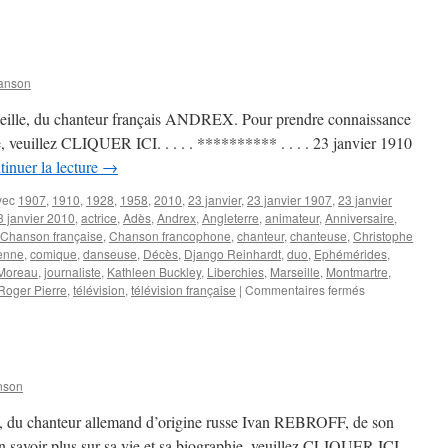
Actrice
et
chanteuse,
Jeanne
MOREAU
anson
nous
a
seille, du chanteur français ANDREX. Pour prendre connaissance
quittés
e, veuillez CLIQUER ICI. . . . . ********** . . . . 23 janvier 1910
à
inuer la lecture
→
89
ans
vec
1907
,
1910
,
1928
,
1958
,
2010
,
23 janvier
,
23 janvier 1907
,
23 janvier
3 janvier 2010
,
actrice
,
Adès
,
Andrex
,
Angleterre
,
animateur
,
Anniversaire
,
Chanson française
,
Chanson francophone
,
chanteur
,
chanteuse
,
Christophe
enne
,
comique
,
danseuse
,
Décès
,
Django Reinhardt
,
duo
,
Ephémérides
,
Moreau
,
journaliste
,
Kathleen Buckley
,
Liberchies
,
Marseille
,
Montmartre
,
sur
Roger Pierre
,
télévision
,
télévision française
|
Commentaires fermés
23
JANVIER
nson
lin, du chanteur allemand d’origine russe Ivan REBROFF, de son
 savoir plus sur sa vie et sa biographie, veuillez CLIQUER ICI. .