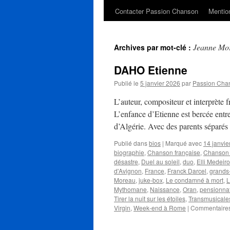
Contacter Passion Chanson
Mention
Jeanne Mo
Archives par mot-clé :
DAHO Etienne
Publié le
5 janvier 2026
par
Passion Cha
L’auteur, compositeur et interprète
L’enfance d’Etienne est bercée entr
d’Algérie. Avec des parents séparés
Publié dans
bios
|
Marqué avec
14 janvie
biographie
,
Chanson française
,
Chanson 
désastre
,
Duel au soleil
,
duo
,
Elli Medeir
d'Avignon
,
France
,
Franck Darcel
,
grands
Moreau
,
juke-box
,
Le condamné à mort
,
L
Mythomane
,
Naissance
,
Oran
,
pensionna
Tirer la nuit sur les étoiles
,
Transmusicale
Virgin
,
Week-end à Rome
|
Commentaires