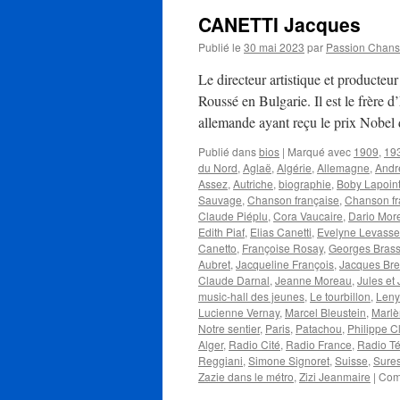
CANETTI Jacques
Publié le
30 mai 2023
par
Passion Chan
Le directeur artistique et producte
Roussé en Bulgarie. Il est le frère d
allemande ayant reçu le prix Nobel 
Publié dans
bios
|
Marqué avec
1909
,
19
du Nord
,
Aglaë
,
Algérie
,
Allemagne
,
Andr
Assez
,
Autriche
,
biographie
,
Boby Lapoin
Sauvage
,
Chanson française
,
Chanson f
Claude Piéplu
,
Cora Vaucaire
,
Dario Mor
Edith Piaf
,
Elias Canetti
,
Evelyne Levasse
Canetto
,
Françoise Rosay
,
Georges Bras
Aubret
,
Jacqueline François
,
Jacques Bre
Claude Darnal
,
Jeanne Moreau
,
Jules et 
music-hall des jeunes
,
Le tourbillon
,
Leny
Lucienne Vernay
,
Marcel Bleustein
,
Marlè
Notre sentier
,
Paris
,
Patachou
,
Philippe C
Alger
,
Radio Cité
,
Radio France
,
Radio Té
Reggiani
,
Simone Signoret
,
Suisse
,
Sure
Zazie dans le métro
,
Zizi Jeanmaire
|
Com