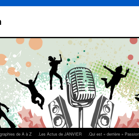
n
graphies de A à Z
.Les Actus de JANVIER
.Qui est « derrière » Passi