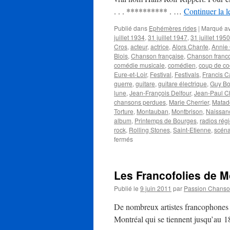
. . . ********** . …
Continuer la l
Publié dans
Ephémères rides
|
Marqué a
juillet 1934
,
31 juillet 1947
,
31 juillet 1950
Cros
,
acteur
,
actrice
,
Alors Chante
,
Annie 
Blois
,
Chanson française
,
Chanson franc
comédie musicale
,
comédien
,
coup de co
Eure-et-Loir
,
Festival
,
Festivals
,
Francis C
guerre
,
guitare
,
guitare électrique
,
Guy Bo
lune
,
Jean-François Delfour
,
Jean-Paul C
chansons perdues
,
Marie Cherrier
,
Matad
Torture
,
Montauban
,
Montbrison
,
Naissan
album
,
Printemps de Bourges
,
radios rég
rock
,
Rolling Stones
,
Saint-Etienne
,
scéna
sur
fermés
31
JUILLET
Les Francofolies de M
Publié le
9 juin 2011
par
Passion Chans
De nombreux artistes francophones s
Montréal qui se tiennent jusqu’au 1