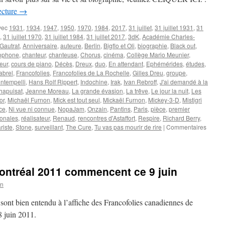
ecture
→
vec
1931
,
1934
,
1947
,
1950
,
1970
,
1984
,
2017
,
31 juillet
,
31 juillet 1931
,
31
,
31 juillet 1970
,
31 juillet 1984
,
31 juillet 2017
,
3dK
,
Académie Charles-
Gautrat
,
Anniversaire
,
auteure
,
Berlin
,
Bigflo et Oli
,
biographie
,
Black out
,
ophone
,
chanteur
,
chanteuse
,
Chorus
,
cinéma
,
Collège Mario Meunier
,
eur
,
cours de piano
,
Décès
,
Dreux
,
duo
,
En attendant
,
Ephémérides
,
études
,
abrel
,
Francofolies
,
Francofolies de La Rochelle
,
Gilles Dreu
,
groupe
,
ntempelli
,
Hans Rolf Rippert
,
Indochine
,
Irak
,
Ivan Rebroff
,
J'ai demandé à la
hapuisat
,
Jeanne Moreau
,
La grande évasion
,
La trêve
,
Le jour la nuit
,
Les
or
,
Michaël Furnon
,
Mick est tout seul
,
Mickaël Furnon
,
Mickey-3-D
,
Mistigri
ce
,
Ni vue ni connue
,
NopaJam
,
Onzain
,
Pantins
,
Paris
,
pièce
,
premier
ionales
,
réalisateur
,
Renaud
,
rencontres d'Astaffort
,
Respire
,
Richard Berry
,
riste
,
Stone
,
surveillant
,
The Cure
,
Tu vas pas mourir de rire
|
Commentaires
ontréal 2011 commencent ce 9 juin
on
ont bien entendu à l’affiche des Francofolies canadiennes de
8 juin 2011.