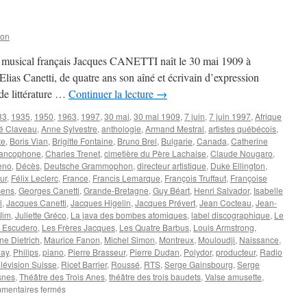
son
ur musical français Jacques CANETTI naît le 30 mai 1909 à
’Elias Canetti, de quatre ans son aîné et écrivain d’expression
de littérature …
Continuer la lecture
→
33
,
1935
,
1950
,
1963
,
1997
,
30 mai
,
30 mai 1909
,
7 juin
,
7 juin 1997
,
Afrique
é Claveau
,
Anne Sylvestre
,
anthologie
,
Armand Mestral
,
artistes québécois
,
te
,
Boris Vian
,
Brigitte Fontaine
,
Bruno Brel
,
Bulgarie
,
Canada
,
Catherine
rancophone
,
Charles Trenet
,
cimetière du Père Lachaise
,
Claude Nougaro
,
eno
,
Décès
,
Deutsche Grammophon
,
directeur artistique
,
Duke Ellington
,
ur
,
Félix Leclerc
,
France
,
Francis Lemarque
,
François Truffaut
,
Françoise
sens
,
Georges Canetti
,
Grande-Bretagne
,
Guy Béart
,
Henri Salvador
,
Isabelle
l
,
Jacques Canetti
,
Jacques Higelin
,
Jacques Prévert
,
Jean Cocteau
,
Jean-
Jim
,
Juliette Gréco
,
La java des bombes atomiques
,
label discographique
,
Le
 Escudero
,
Les Frères Jacques
,
Les Quatre Barbus
,
Louis Armstrong
,
ne Dietrich
,
Maurice Fanon
,
Michel Simon
,
Montreux
,
Mouloudji
,
Naissance
,
lay
,
Philips
,
piano
,
Pierre Brasseur
,
Pierre Dudan
,
Polydor
,
producteur
,
Radio
lévision Suisse
,
Ricet Barrier
,
Roussé
,
RTS
,
Serge Gainsbourg
,
Serge
snes
,
Théâtre des Trois Anes
,
théâtre des trois baudets
,
Valse amusette
,
sur
mentaires fermés
CANETTI