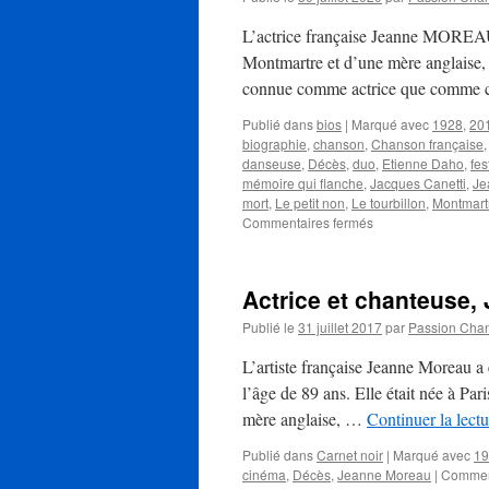
L’actrice française Jeanne MOREAU e
Montmartre et d’une mère anglaise, 
connue comme actrice que comme ch
Publié dans
bios
|
Marqué avec
1928
,
20
biographie
,
chanson
,
Chanson française
danseuse
,
Décès
,
duo
,
Etienne Daho
,
fes
mémoire qui flanche
,
Jacques Canetti
,
Je
mort
,
Le petit non
,
Le tourbillon
,
Montmart
sur
Commentaires fermés
MOREAU
Jeanne
Actrice et chanteuse
Publié le
31 juillet 2017
par
Passion Cha
L’artiste française Jeanne Moreau a 
l’âge de 89 ans. Elle était née à Pa
mère anglaise, …
Continuer la lect
Publié dans
Carnet noir
|
Marqué avec
19
cinéma
,
Décès
,
Jeanne Moreau
|
Commen