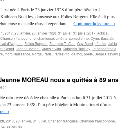
st née à Paris le 23 janvier 1928 d’un père hôtelier à
Kathleen Buckley, danseuse aux Folies Bergère. Elle était plus
anteuse mais elle réussit cependant …
Continuer la lecture
→
11
,
2017
,
23 janvier
,
23 janvier 1928
,
31 juillet
,
31 juillet 2017
,
actrice
,
,
Chanson francophone
,
chanteuse
,
cinéma
,
comédienne
,
Cyrus Bassiak
,
tival d'Avignon
,
Folies Bergère
,
François Truffaut
,
Guy Béart
,
hôtelier
,
J'ai la
an Genet
,
Jeanne Moreau
,
Jules et Jim
,
Kathleen Buckley
,
Le condamné à
re
,
mort
,
Naissance
,
Norge
,
Paris
,
Parlez-moi de moi
,
poète
,
Serge Rezvani
|
, Jeanne MOREAU nous a quittés à 89 ans
nson
été retrouvée décédée chez elle à Paris ce lundi 31 juillet 2017 à
ris le 23 janvier 1928 d’un père hôtelier à Montmartre et d’une
ure
→
28
,
2017
,
23 janvier
,
31 juillet
,
Chanson française
,
Chanson francophone
,
sur
taires fermés