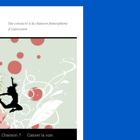
Site consacré à la chanson francophone
d’expression
on Chanson ?
Casser la voix