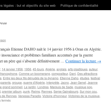
s légales : but et objectifs du site web
Politique de confidentialité
reau
nson
 français Etienne DAHO naît le 14 janvier 1956 à Oran en Algérie.
e insouciance et problèmes familiaux accentués par la guerre
 et un père qui s’absente définitivement …
Continuer la lecture
→
r
,
14 janvier 1956
,
1956
,
45-tours
,
Algérie
,
anglais
,
arts plastiques
,
auteur
,
francophone
,
Comme un boomerang
,
compositeur
,
Dani
,
Des attractions
os
,
Entre les deux fils dénudés de la dynamo
,
Etienne Daho
,
études
,
festival
-parents
,
groupe
,
guerre d'Algérie
,
interprète
,
Jacno
,
Jean Genet
,
Jeanne
e grand sommeil
,
Le jardin
,
Londres
,
Marquis de Sade
,
musique pop
,
t
,
premier album
,
punk
,
Reims
,
Rennes
,
Serge Gainsbourg
,
Sur mon cou
,
s de Rennes
,
Vanessa Paradis
,
Victoire d'honneur
,
Victoires de la musique
,
sur
 fermés
DAHO
Etienne