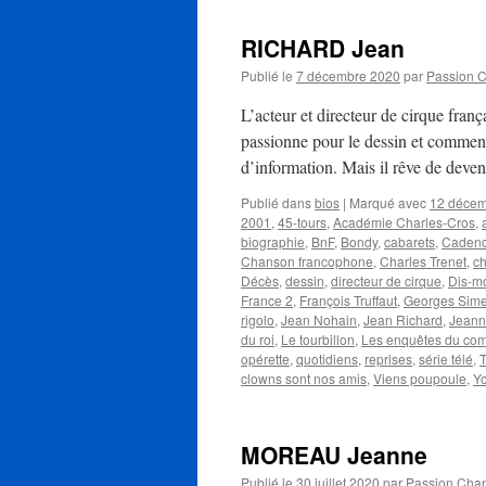
RICHARD Jean
Publié le
7 décembre 2020
par
Passion 
L’acteur et directeur de cirque fra
passionne pour le dessin et commenc
d’information. Mais il rêve de deve
Publié dans
bios
|
Marqué avec
12 déce
2001
,
45-tours
,
Académie Charles-Cros
,
biographie
,
BnF
,
Bondy
,
cabarets
,
Cadenc
Chanson francophone
,
Charles Trenet
,
ch
Décès
,
dessin
,
directeur de cirque
,
Dis-m
France 2
,
François Truffaut
,
Georges Sim
rigolo
,
Jean Nohain
,
Jean Richard
,
Jeann
du roi
,
Le tourbillon
,
Les enquêtes du com
opérette
,
quotidiens
,
reprises
,
série télé
,
T
clowns sont nos amis
,
Viens poupoule
,
Y
MOREAU Jeanne
Publié le
30 juillet 2020
par
Passion Cha