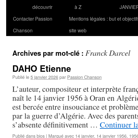
découvrir
à Z
JANVIE
Contacter Passion
Mentions légales : but et objecti
Chanson
site web
Franck Darcel
Archives par mot-clé :
DAHO Etienne
Publié le
5 janvier 2026
par
Passion Chanson
L’auteur, compositeur et interprète fr
naît le 14 janvier 1956 à Oran en Algér
est bercée entre insouciance et problèm
par la guerre d’Algérie. Avec des parent
s’absente définitivement …
Continuer l
Publié dans
bios
|
Marqué avec
14 janvier
,
14 janvier 1956
,
195