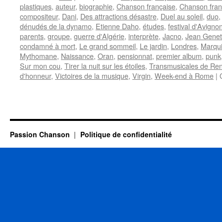
plastiques
,
auteur
,
biographie
,
Chanson française
,
Chanson fra
compositeur
,
Dani
,
Des attractions désastre
,
Duel au soleil
,
duo
dénudés de la dynamo
,
Etienne Daho
,
études
,
festival d'Avigno
parents
,
groupe
,
guerre d'Algérie
,
interprète
,
Jacno
,
Jean Genet
condamné à mort
,
Le grand sommeil
,
Le jardin
,
Londres
,
Marqu
Mythomane
,
Naissance
,
Oran
,
pensionnat
,
premier album
,
punk
Sur mon cou
,
Tirer la nuit sur les étoiles
,
Transmusicales de Re
d'honneur
,
Victoires de la musique
,
Virgin
,
Week-end à Rome
|
Passion Chanson
Politique de confidentialité