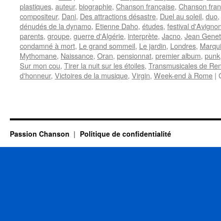
plastiques
,
auteur
,
biographie
,
Chanson française
,
Chanson fra
compositeur
,
Dani
,
Des attractions désastre
,
Duel au soleil
,
duo
dénudés de la dynamo
,
Etienne Daho
,
études
,
festival d'Avigno
parents
,
groupe
,
guerre d'Algérie
,
interprète
,
Jacno
,
Jean Genet
condamné à mort
,
Le grand sommeil
,
Le jardin
,
Londres
,
Marqu
Mythomane
,
Naissance
,
Oran
,
pensionnat
,
premier album
,
punk
Sur mon cou
,
Tirer la nuit sur les étoiles
,
Transmusicales de Re
d'honneur
,
Victoires de la musique
,
Virgin
,
Week-end à Rome
|
Passion Chanson
Politique de confidentialité