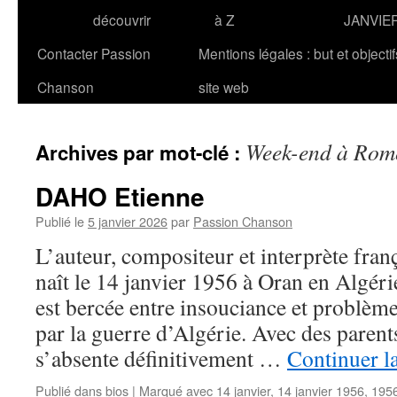
découvrir
à Z
JANVIE
Contacter Passion
Mentions légales : but et objecti
Chanson
site web
Week-end à Rom
Archives par mot-clé :
DAHO Etienne
Publié le
5 janvier 2026
par
Passion Chanson
L’auteur, compositeur et interprète fr
naît le 14 janvier 1956 à Oran en Algér
est bercée entre insouciance et problèm
par la guerre d’Algérie. Avec des parent
s’absente définitivement …
Continuer l
Publié dans
bios
|
Marqué avec
14 janvier
,
14 janvier 1956
,
195