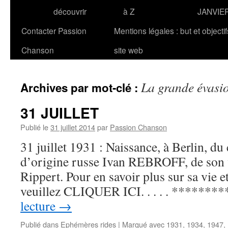
découvrir
à Z
JANVIE
Contacter Passion
Mentions légales : but et objecti
Chanson
site web
La grande évasi
Archives par mot-clé :
31 JUILLET
Publié le
31 juillet 2014
par
Passion Chanson
31 juillet 1931 : Naissance, à Berlin, d
d’origine russe Ivan REBROFF, de son
Rippert. Pour en savoir plus sur sa vie e
veuillez CLIQUER ICI. . . . . *******
lecture
→
Publié dans
Ephémères rides
|
Marqué avec
1931
,
1934
,
1947
,