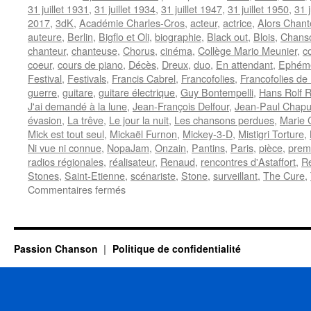
31 juillet 1931
,
31 juillet 1934
,
31 juillet 1947
,
31 juillet 1950
,
31 j
2017
,
3dK
,
Académie Charles-Cros
,
acteur
,
actrice
,
Alors Chant
auteure
,
Berlin
,
Bigflo et Oli
,
biographie
,
Black out
,
Blois
,
Chanso
chanteur
,
chanteuse
,
Chorus
,
cinéma
,
Collège Mario Meunier
,
c
coeur
,
cours de piano
,
Décès
,
Dreux
,
duo
,
En attendant
,
Ephémé
Festival
,
Festivals
,
Francis Cabrel
,
Francofolies
,
Francofolies de
guerre
,
guitare
,
guitare électrique
,
Guy Bontempelli
,
Hans Rolf R
J'ai demandé à la lune
,
Jean-François Delfour
,
Jean-Paul Chapu
évasion
,
La trêve
,
Le jour la nuit
,
Les chansons perdues
,
Marie 
Mick est tout seul
,
Mickaël Furnon
,
Mickey-3-D
,
Mistigri Torture
,
Ni vue ni connue
,
NopaJam
,
Onzain
,
Pantins
,
Paris
,
pièce
,
prem
radios régionales
,
réalisateur
,
Renaud
,
rencontres d'Astaffort
,
Re
Stones
,
Saint-Etienne
,
scénariste
,
Stone
,
surveillant
,
The Cure
,
sur
Commentaires fermés
31
JUILLET
Passion Chanson
Politique de confidentialité