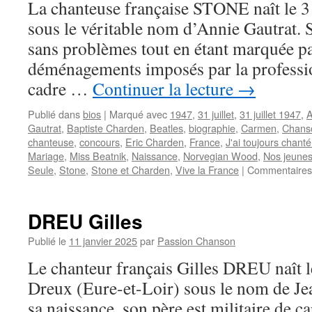
La chanteuse française STONE naît le 31
sous le véritable nom d’Annie Gautrat. 
sans problèmes tout en étant marquée p
déménagements imposés par la professio
cadre …
Continuer la lecture
→
Publié dans
bios
|
Marqué avec
1947
,
31 juillet
,
31 juillet 1947
,
A
Gautrat
,
Baptiste Charden
,
Beatles
,
biographie
,
Carmen
,
Chanso
chanteuse
,
concours
,
Eric Charden
,
France
,
J'ai toujours chan
Mariage
,
Miss Beatnik
,
Naissance
,
Norvegian Wood
,
Nos jeune
Seule
,
Stone
,
Stone et Charden
,
Vive la France
|
Commentaires
DREU Gilles
Publié le
11 janvier 2025
par
Passion Chanson
Le chanteur français Gilles DREU naît le
Dreux (Eure-et-Loir) sous le nom de Je
sa naissance, son père est militaire de ca