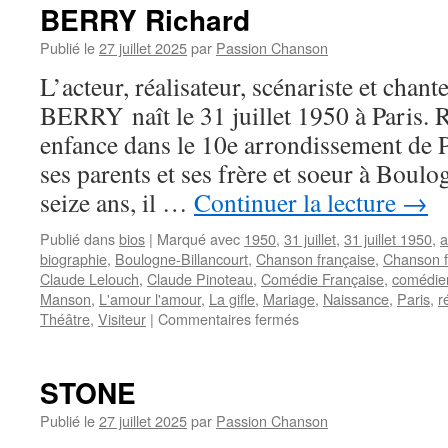
BERRY Richard
Publié le
27 juillet 2025
par
Passion Chanson
L’acteur, réalisateur, scénariste et chan
BERRY naît le 31 juillet 1950 à Paris. 
enfance dans le 10e arrondissement de Par
ses parents et ses frère et soeur à Boul
seize ans, il …
Continuer la lecture
→
Publié dans
bios
|
Marqué avec
1950
,
31 juillet
,
31 juillet 1950
,
a
biographie
,
Boulogne-Billancourt
,
Chanson française
,
Chanson 
Claude Lelouch
,
Claude Pinoteau
,
Comédie Française
,
comédie
Manson
,
L'amour l'amour
,
La gifle
,
Mariage
,
Naissance
,
Paris
,
r
sur
Théâtre
,
Visiteur
|
Commentaires fermés
BERRY
Richard
STONE
Publié le
27 juillet 2025
par
Passion Chanson