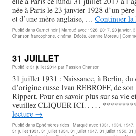
elle à Paris ce lundi 31 juillet 2017 à l’â
née à Paris le 23 janvier 1928 d’un pèr
et d’une mère anglaise, …
Continuer la
Publié dans
Carnet noir
|
Marqué avec
1928
,
2017
,
23 janvier
,
3
Chanson francophone
,
cinéma
,
Décès
,
Jeanne Moreau
|
Commen
31 JUILLET
Publié le
31 juillet 2014
par
Passion Chanson
31 juillet 1931 : Naissance, à Berlin, d
d’origine russe Ivan REBROFF, de son
Rippert. Pour en savoir plus sur sa vie e
veuillez CLIQUER ICI. . . . . *******
lecture
→
Publié dans
Ephémères rides
|
Marqué avec
1931
,
1934
,
1947
,
31 juillet 1931
,
31 juillet 1934
,
31 juillet 1947
,
31 juillet 1950
,
31 j