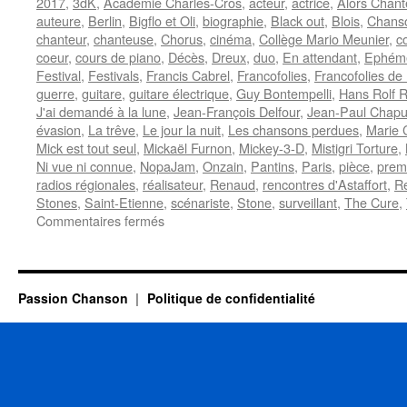
2017
,
3dK
,
Académie Charles-Cros
,
acteur
,
actrice
,
Alors Chant
auteure
,
Berlin
,
Bigflo et Oli
,
biographie
,
Black out
,
Blois
,
Chanso
chanteur
,
chanteuse
,
Chorus
,
cinéma
,
Collège Mario Meunier
,
c
coeur
,
cours de piano
,
Décès
,
Dreux
,
duo
,
En attendant
,
Ephémé
Festival
,
Festivals
,
Francis Cabrel
,
Francofolies
,
Francofolies de
guerre
,
guitare
,
guitare électrique
,
Guy Bontempelli
,
Hans Rolf R
J'ai demandé à la lune
,
Jean-François Delfour
,
Jean-Paul Chapu
évasion
,
La trêve
,
Le jour la nuit
,
Les chansons perdues
,
Marie 
Mick est tout seul
,
Mickaël Furnon
,
Mickey-3-D
,
Mistigri Torture
,
Ni vue ni connue
,
NopaJam
,
Onzain
,
Pantins
,
Paris
,
pièce
,
prem
radios régionales
,
réalisateur
,
Renaud
,
rencontres d'Astaffort
,
Re
Stones
,
Saint-Etienne
,
scénariste
,
Stone
,
surveillant
,
The Cure
,
sur
Commentaires fermés
31
JUILLET
Passion Chanson
Politique de confidentialité