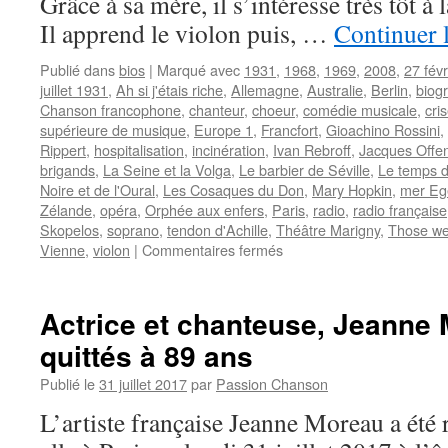
Grâce à sa mère, il s’intéresse très tôt à
Il apprend le violon puis, …
Continuer 
Publié dans
bios
|
Marqué avec
1931
,
1968
,
1969
,
2008
,
27 févr
juillet 1931
,
Ah si j'étais riche
,
Allemagne
,
Australie
,
Berlin
,
biog
Chanson francophone
,
chanteur
,
choeur
,
comédie musicale
,
cri
supérieure de musique
,
Europe 1
,
Francfort
,
Gioachino Rossini
,
Rippert
,
hospitalisation
,
incinération
,
Ivan Rebroff
,
Jacques Offe
brigands
,
La Seine et la Volga
,
Le barbier de Séville
,
Le temps d
Noire et de l'Oural
,
Les Cosaques du Don
,
Mary Hopkin
,
mer Eg
Zélande
,
opéra
,
Orphée aux enfers
,
Paris
,
radio
,
radio française
Skopelos
,
soprano
,
tendon d'Achille
,
Théâtre Marigny
,
Those we
sur
Vienne
,
violon
|
Commentaires fermés
REBROFF
Ivan
Actrice et chanteuse, Jeann
quittés à 89 ans
Publié le
31 juillet 2017
par
Passion Chanson
L’artiste française Jeanne Moreau a été