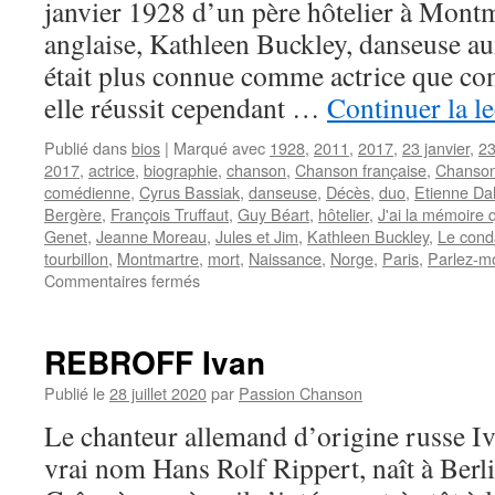
janvier 1928 d’un père hôtelier à Mont
anglaise, Kathleen Buckley, danseuse au
était plus connue comme actrice que c
elle réussit cependant …
Continuer la l
Publié dans
bios
|
Marqué avec
1928
,
2011
,
2017
,
23 janvier
,
23
2017
,
actrice
,
biographie
,
chanson
,
Chanson française
,
Chanson
comédienne
,
Cyrus Bassiak
,
danseuse
,
Décès
,
duo
,
Etienne Da
Bergère
,
François Truffaut
,
Guy Béart
,
hôtelier
,
J'ai la mémoire 
Genet
,
Jeanne Moreau
,
Jules et Jim
,
Kathleen Buckley
,
Le cond
tourbillon
,
Montmartre
,
mort
,
Naissance
,
Norge
,
Paris
,
Parlez-m
sur
Commentaires fermés
MOREAU
Jeanne
REBROFF Ivan
Publié le
28 juillet 2020
par
Passion Chanson
Le chanteur allemand d’origine russe 
vrai nom Hans Rolf Rippert, naît à Berlin