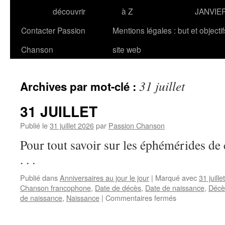
découvrir
à Z
JANVIE
Contacter Passion
Mentions légales : but et objecti
Chanson
site web
31 juillet
Archives par mot-clé :
31 JUILLET
Publié le
31 juillet 2026
par
Passion Chanson
Pour tout savoir sur les éphémérides 
. . .
Publié dans
Anniversaires au jour le jour
|
Marqué avec
31 juillet
Chanson francophone
,
Date de décès
,
Date de naissance
,
Décè
sur
de naissance
,
Naissance
|
Commentaires fermés
31
JUILLET