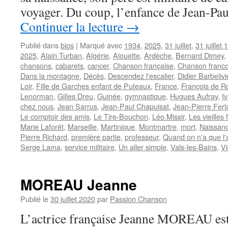
voyager. Du coup, l’enfance de Jean-Pa
Continuer la lecture
→
Publié dans
bios
|
Marqué avec
1934
,
2025
,
31 juillet
,
31 juillet
2025
,
Alain Turban
,
Algérie
,
Alouette
,
Ardèche
,
Bernard Dimey
,
chansons
,
cabarets
,
cancer
,
Chanson française
,
Chanson franc
Dans la montagne
,
Décès
,
Descendez l'escalier
,
Didier Barbeliv
Loir
,
Fille de Garches enfant de Puteaux
,
France
,
François de R
Lenorman
,
Gilles Dreu
,
Guinée
,
gymnastique
,
Hugues Aufray
,
I
chez nous
,
Jean Sarrus
,
Jean-Paul Chapuisat
,
Jean-Pierre Ferl
Le comptoir des amis
,
Le Tire-Bouchon
,
Léo Missir
,
Les vieilles 
Marie Laforêt
,
Marseille
,
Martinique
,
Montmartre
,
mort
,
Naissan
Pierre Richard
,
première partie
,
professeur
,
Quand on n'a que l
Serge Lama
,
service militaire
,
Un aller simple
,
Vals-les-Bains
,
Vi
MOREAU Jeanne
Publié le
30 juillet 2020
par
Passion Chanson
L’actrice française Jeanne MOREAU est 