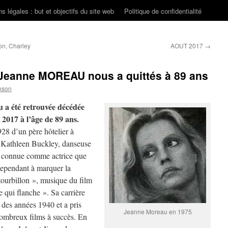
s légales : but et objectifs du site web
Politique de confidentialité
on, Charley
AOUT 2017
→
, Jeanne MOREAU nous a quittés à 89 ans
nson
u a été retrouvée décédée
t 2017 à l’âge de 89 ans.
1928 d’un père hôtelier à
 Kathleen Buckley, danseuse
us connue comme actrice que
cependant à marquer la
tourbillon », musique du film
e qui flanche ». Sa carrière
des années 1940 et a pris
Jeanne Moreau en 1975
ombreux films à succès. En