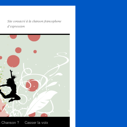
Site consacré à la chanson francophone
d’expression
on Chanson ?
Casser la voix