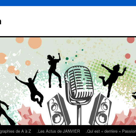
n
graphies de A à Z
.Les Actus de JANVIER
.Qui est « derrière » Passi