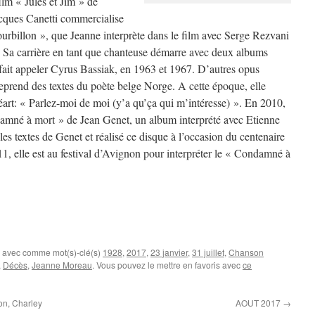
lm « Jules et Jim » de
acques Canetti commercialise
ourbillon », que Jeanne interprète dans le film avec Serge Rezvani
t. Sa carrière en tant que chanteuse démarre avec deux albums
fait appeler Cyrus Bassiak, en 1963 et 1967. D’autres opus
eprend des textes du poète belge Norge. A cette époque, elle
art: « Parlez-moi de moi (y’a qu’ça qui m’intéresse) ». En 2010,
ndamné à mort » de Jean Genet, un album interprété avec Etienne
s textes de Genet et réalisé ce disque à l’occasion du centenaire
11, elle est au festival d’Avignon pour interpréter le « Condamné à
, avec comme mot(s)-clé(s)
1928
,
2017
,
23 janvier
,
31 juillet
,
Chanson
,
Décès
,
Jeanne Moreau
. Vous pouvez le mettre en favoris avec
ce
on, Charley
AOUT 2017
→