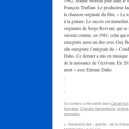
1962, Jeanne Moreau joue dans le fi
François Truffaut. Le producteur J
la chanson originale du film, « Le t
à la guitare. Le succès est immédia
originaux de Serge Rezvani, qui se 
suivent comme, en 1981, celui qui r
enregistre aussi un duo avec Guy Bé
elle enregistre l’intégrale du « Co
Daho. Ce dernier a mis en musique le
de la naissance de l’écrivain. En 20
mort » avec Etienne Daho.
.
.
.
Ce contenu a été publié dans
Carnet noir
française
,
Chanson francophone
,
cinéma
permalien
.
←
Imprésario des « grands » de la chans