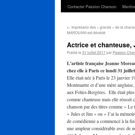
Contacter Passion Chanson
Mention
←
Imprésario des « grands » de la chans
MAROUANI est décédé
Actrice et chanteuse
Publié le
31 juillet 2017
par
Passion Cha
L’artiste française Jeanne Morea
chez elle à Paris ce lundi 31 juille
Elle était née à Paris le 23 janvier 
Montmartre et d’une mère anglaise,
aux Folies-Bergères. Elle était pl
comme chanteuse mais elle réussit 
chanson par des titres comme « Le 
« Jules et Jim » ou « J’ai la mémoir
de comédienne a commencé à la fin 
une ampleur considérable avec de n