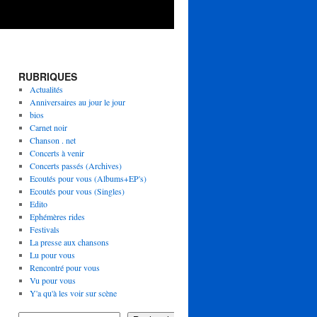
RUBRIQUES
Actualités
Anniversaires au jour le jour
bios
Carnet noir
Chanson . net
Concerts à venir
Concerts passés (Archives)
Ecoutés pour vous (Albums+EP's)
Ecoutés pour vous (Singles)
Edito
Ephémères rides
Festivals
La presse aux chansons
Lu pour vous
Rencontré pour vous
Vu pour vous
Y'a qu'à les voir sur scène