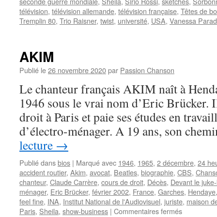
seconde guerre mondiale
,
Sheila
,
Sirio Rossi
,
sketches
,
Sorbon
télévision
,
télévision allemande
,
télévision française
,
Têtes de bo
Tremplin 80
,
Trio Raisner
,
twist
,
université
,
USA
,
Vanessa Parad
AKIM
Publié le
26 novembre 2020
par
Passion Chanson
Le chanteur français AKIM naît à Hend
1946 sous le vrai nom d’Eric Brücker. Il
droit à Paris et paie ses études en trava
d’électro-ménager. A 19 ans, son che
lecture
→
Publié dans
bios
|
Marqué avec
1946
,
1965
,
2 décembre
,
24 heu
accident routier
,
Akim
,
avocat
,
Beatles
,
biographie
,
CBS
,
Chanso
chanteur
,
Claude Carrère
,
cours de droit
,
Décès
,
Devant le juke
ménager
,
Eric Brücker
,
février 2002
,
France
,
Garches
,
Hendaye
feel fine
,
INA
,
Institut National de l'Audiovisuel
,
juriste
,
maison de
sur
Paris
,
Sheila
,
show-business
|
Commentaires fermés