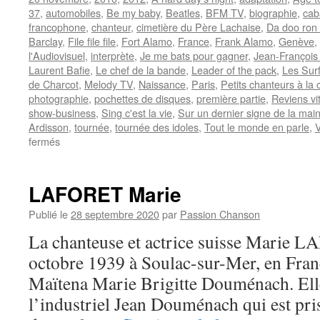
37
,
automobiles
,
Be my baby
,
Beatles
,
BFM TV
,
biographie
,
cab
francophone
,
chanteur
,
cimetière du Père Lachaise
,
Da doo ron
Barclay
,
File file file
,
Fort Alamo
,
France
,
Frank Alamo
,
Genève
,
l'Audiovisuel
,
interprète
,
Je me bats pour gagner
,
Jean-François
Laurent Bafie
,
Le chef de la bande
,
Leader of the pack
,
Les Sur
de Charcot
,
Melody TV
,
Naissance
,
Paris
,
Petits chanteurs à la 
photographie
,
pochettes de disques
,
première partie
,
Reviens vit
show-business
,
Sing c'est la vie
,
Sur un dernier signe de la mai
Ardisson
,
tournée
,
tournée des idoles
,
Tout le monde en parle
,
V
sur
fermés
ALAMO
Frank
LAFORET Marie
Publié le
28 septembre 2020
par
Passion Chanson
La chanteuse et actrice suisse Marie L
octobre 1939 à Soulac-sur-Mer, en Fran
Maïtena Marie Brigitte Douménach. Elle e
l’industriel Jean Douménach qui est pr