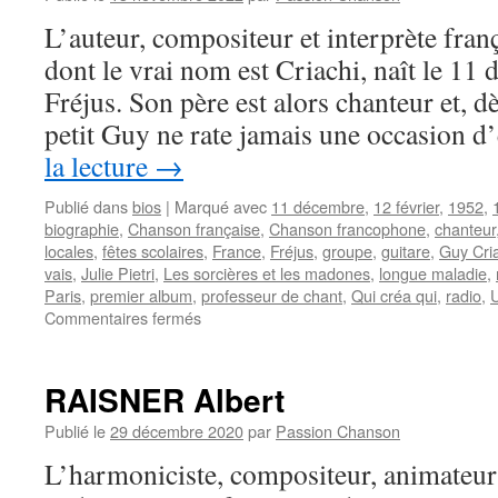
L’auteur, compositeur et interprète fr
dont le vrai nom est Criachi, naît le 11
Fréjus. Son père est alors chanteur et, dè
petit Guy ne rate jamais une occasion 
la lecture
→
Publié dans
bios
|
Marqué avec
11 décembre
,
12 février
,
1952
,
biographie
,
Chanson française
,
Chanson francophone
,
chanteur
locales
,
fêtes scolaires
,
France
,
Fréjus
,
groupe
,
guitare
,
Guy Cri
vais
,
Julie Pietri
,
Les sorcières et les madones
,
longue maladie
,
Paris
,
premier album
,
professeur de chant
,
Qui créa qui
,
radio
,
U
sur
Commentaires fermés
CRIAKI
Guy
RAISNER Albert
Publié le
29 décembre 2020
par
Passion Chanson
L’harmoniciste, compositeur, animateur 