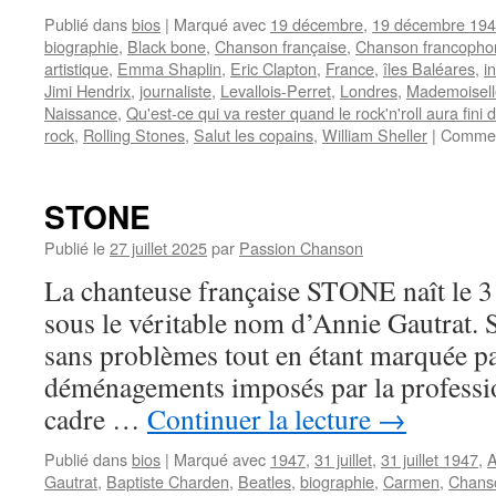
Publié dans
bios
|
Marqué avec
19 décembre
,
19 décembre 19
biographie
,
Black bone
,
Chanson française
,
Chanson francopho
artistique
,
Emma Shaplin
,
Eric Clapton
,
France
,
îles Baléares
,
i
Jimi Hendrix
,
journaliste
,
Levallois-Perret
,
Londres
,
Mademoisell
Naissance
,
Qu'est-ce qui va rester quand le rock'n'roll aura fini d
rock
,
Rolling Stones
,
Salut les copains
,
William Sheller
|
Commen
STONE
Publié le
27 juillet 2025
par
Passion Chanson
La chanteuse française STONE naît le 31
sous le véritable nom d’Annie Gautrat. 
sans problèmes tout en étant marquée p
déménagements imposés par la professio
cadre …
Continuer la lecture
→
Publié dans
bios
|
Marqué avec
1947
,
31 juillet
,
31 juillet 1947
,
A
Gautrat
,
Baptiste Charden
,
Beatles
,
biographie
,
Carmen
,
Chanso