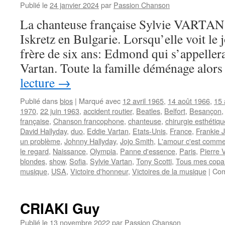
Publié le
24 janvier 2024
par
Passion Chanson
La chanteuse française Sylvie VARTAN n
Iskretz en Bulgarie. Lorsqu’elle voit le j
frère de six ans: Edmond qui s’appeller
Vartan. Toute la famille déménage alor
lecture
→
Publié dans
bios
|
Marqué avec
12 avril 1965
,
14 août 1966
,
15 
1970
,
22 juin 1963
,
accident routier
,
Beatles
,
Belfort
,
Besançon
française
,
Chanson francophone
,
chanteuse
,
chirurgie esthétiqu
David Hallyday
,
duo
,
Eddie Vartan
,
Etats-Unis
,
France
,
Frankie 
un problème
,
Johnny Hallyday
,
Jojo Smith
,
L'amour c'est comme
le regard
,
Naissance
,
Olympia
,
Panne d'essence
,
Paris
,
Pierre V
blondes
,
show
,
Sofia
,
Sylvie Vartan
,
Tony Scotti
,
Tous mes copa
musique
,
USA
,
Victoire d'honneur
,
Victoires de la musique
|
Com
CRIAKI Guy
Publié le
13 novembre 2022
par
Passion Chanson