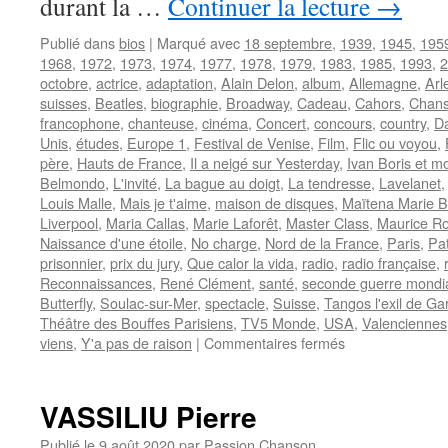
durant la …
Continuer la lecture
→
Publié dans
bios
|
Marqué avec
18 septembre
,
1939
,
1945
,
195
1968
,
1972
,
1973
,
1974
,
1977
,
1978
,
1979
,
1983
,
1985
,
1993
,
2
octobre
,
actrice
,
adaptation
,
Alain Delon
,
album
,
Allemagne
,
Arl
suisses
,
Beatles
,
biographie
,
Broadway
,
Cadeau
,
Cahors
,
Chans
francophone
,
chanteuse
,
cinéma
,
Concert
,
concours
,
country
,
D
Unis
,
études
,
Europe 1
,
Festival de Venise
,
Film
,
Flic ou voyou
,
père
,
Hauts de France
,
Il a neigé sur Yesterday
,
Ivan Boris et mo
Belmondo
,
L'invité
,
La bague au doigt
,
La tendresse
,
Lavelanet
Louis Malle
,
Mais je t'aime
,
maison de disques
,
Maïtena Marie B
Liverpool
,
Maria Callas
,
Marie Laforêt
,
Master Class
,
Maurice R
Naissance d'une étoile
,
No charge
,
Nord de la France
,
Paris
,
Pat
prisonnier
,
prix du jury
,
Que calor la vida
,
radio
,
radio française
,
Reconnaissances
,
René Clément
,
santé
,
seconde guerre mondi
Butterfly
,
Soulac-sur-Mer
,
spectacle
,
Suisse
,
Tangos l'exil de Ga
Théâtre des Bouffes Parisiens
,
TV5 Monde
,
USA
,
Valenciennes
sur
viens
,
Y'a pas de raison
|
Commentaires fermés
LAFORET
Marie
VASSILIU Pierre
Publié le
9 août 2020
par
Passion Chanson