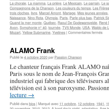
La chorale
,
La mamma
,
La prière
,
Le Mexicain
,
Le parrain
,
Le s
Compagnons de la Chanson
,
Les couleurs du temps
,
Les Frère
trois cloches
,
livre
,
Marcel Amont
,
Mariage
,
Mes jeunes années
Naissance
,
Nino Rota
,
Olympia
,
Paris
,
Parle plus bas
,
Patrick S
Quand la mer monte
,
Québec
,
Raoul De Godewarsvelde
,
René 
Avon
,
Symphonie n° 40
,
tournée
,
TV5 Monde
,
USA
,
Waldo de L
sur
Mozart
,
Yellow Submarine
,
Yvelines
|
Commentaires fermés
ME
Fre
ALAMO Frank
Publié le
4 octobre 2020
par
Passion Chanson
Le chanteur français Frank ALAMO naît
Paris sous le nom de Jean-François Grandi
industriel qui fabrique des téléviseurs al
télévision est à son paroxysme. Passio
lecture
→
Publié dans
bios
|
Marqué avec
11 octobre
,
12 octobre
,
1941
,
1
20 novembre
,
2010
,
2012
,
A hard day's night
,
adaptation
,
Age t