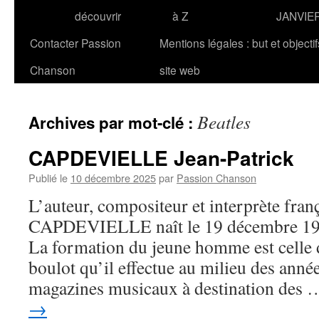
découvrir
à Z
JANVIE
Contacter Passion
Mentions légales : but et objecti
Chanson
site web
Beatles
Archives par mot-clé :
CAPDEVIELLE Jean-Patrick
Publié le
10 décembre 2025
par
Passion Chanson
L’auteur, compositeur et interprète fran
CAPDEVIELLE naît le 19 décembre 1945
La formation du jeune homme est celle d
boulot qu’il effectue au milieu des ann
magazines musicaux à destination des
→