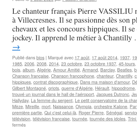
Le chanteur français Pierre VASSILIU n
à Villecresnes. Il se passionne dès son p
chevaux et les concours hippiques. Il se 
jockey. Il apprend le métier à Chantill
→
Publié dans
bios
|
Marqué avec
17 août
,
17 août 2014
,
1937
,
19
1985
,
2006
,
2008
,
2014
,
23 octobre
,
23 octobre 1937
,
45-tours
bois
,
album
,
Algérie
,
Amour Amitié
,
Armand
,
Barclay
,
Beatles
,
b
Chanson française
,
Chanson francophone
,
chanteur
,
Chantilly
,
c
hippiques
,
contrat discographique
,
Dans ma maison d'amour
,
Dé
Gilbert Montagné
,
griots
,
guerre d'Algérie
,
Hérault
,
hippodrome
trouvé un journal dans le hall de l'aéroport
,
Jacques Dutronc
,
Je
Hallyday
,
La femme du sergent
,
Le petit conservatoire de la ch
Mèze
,
Mireille
,
mort
,
Naissance
,
Olympia
,
orchestre Kalone
,
Par
première partie
,
Qui c'est celui-là
,
Roger Pierre
,
Sénégal
,
servic
télévision
,
télévision française
,
tournée
,
tournée des idoles
,
Trin
sur
fermés
VASSILIU
Pierre