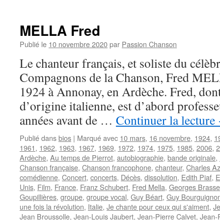
AKIM
MELLA Fred
Publié le
10 novembre 2020
par
Passion Chanson
Le chanteur français, et soliste du célè
Compagnons de la Chanson, Fred MELL
1924 à Annonay, en Ardèche. Fred, dont 
d’origine italienne, est d’abord profess
années avant de …
Continuer la lecture
Publié dans
bios
|
Marqué avec
10 mars
,
16 novembre
,
1924
,
1
1961
,
1962
,
1963
,
1967
,
1969
,
1972
,
1974
,
1975
,
1985
,
2006
,
2
Ardèche
,
Au temps de Pierrot
,
autobiographie
,
bande originale
,
Chanson française
,
Chanson francophone
,
chanteur
,
Charles A
comédienne
,
Concert
,
concerts
,
Décès
,
dissolution
,
Edith Piaf
,
E
Unis
,
Film
,
France
,
Franz Schubert
,
Fred Mella
,
Georges Brass
Goupillières
,
groupe
,
groupe vocal
,
Guy Béart
,
Guy Bourguigno
une fois la révolution
,
Italie
,
Je chante pour ceux qui s'aiment
,
Je
Jean Broussolle
,
Jean-Louis Jaubert
,
Jean-Pierre Calvet
,
Jean-P