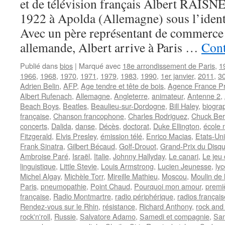
et de télévision français Albert RAISNE
1922 à Apolda (Allemagne) sous l’ident
Avec un père représentant de commerce 
allemande, Albert arrive à Paris …
Cont
Publié dans
bios
|
Marqué avec
18e arrondissement de Paris
,
1
1966
,
1968
,
1970
,
1971
,
1979
,
1983
,
1990
,
1er janvier
,
2011
,
30
Adrien Belin
,
AFP
,
Age tendre et tête de bois
,
Agence France P
Albert Rufenach
,
Allemagne
,
Angleterre
,
animateur
,
Antenne 2
,
Beach Boys
,
Beatles
,
Beaulieu-sur-Dordogne
,
Bill Haley
,
biogra
française
,
Chanson francophone
,
Charles Rodriguez
,
Chuck Ber
concerts
,
Dalida
,
danse
,
Décès
,
doctorat
,
Duke Ellington
,
école 
Fitzgerald
,
Elvis Presley
,
émission télé
,
Enrico Macias
,
Etats-Un
Frank Sinatra
,
Gilbert Bécaud
,
Golf-Drouot
,
Grand-Prix du Disq
Ambroise Paré
,
Israël
,
Italie
,
Johnny Hallyday
,
Le canari
,
Le jeu 
linguistique
,
Little Stevie
,
Louis Armstrong
,
Lucien Jeunesse
,
ly
Michel Algay
,
Michèle Torr
,
Mireille Mathieu
,
Moscou
,
Moulin de 
Paris
,
pneumopathie
,
Point Chaud
,
Pourquoi mon amour
,
premiè
française
,
Radio Montmartre
,
radio périphérique
,
radios françai
Rendez-vous sur le Rhin
,
résistance
,
Richard Anthony
,
rock and 
rock'n'roll
,
Russie
,
Salvatore Adamo
,
Samedi et compagnie
,
Sam