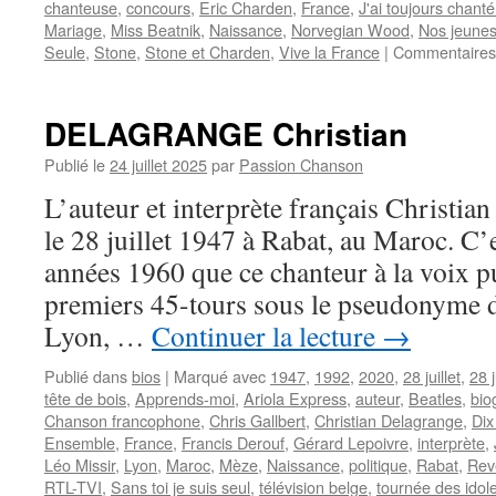
chanteuse
,
concours
,
Eric Charden
,
France
,
J'ai toujours chan
Mariage
,
Miss Beatnik
,
Naissance
,
Norvegian Wood
,
Nos jeune
Seule
,
Stone
,
Stone et Charden
,
Vive la France
|
Commentaires
DELAGRANGE Christian
Publié le
24 juillet 2025
par
Passion Chanson
L’auteur et interprète français Chris
le 28 juillet 1947 à Rabat, au Maroc. C’
années 1960 que ce chanteur à la voix pu
premiers 45-tours sous le pseudonyme d
Lyon, …
Continuer la lecture
→
Publié dans
bios
|
Marqué avec
1947
,
1992
,
2020
,
28 juillet
,
28 j
tête de bois
,
Apprends-moi
,
Ariola Express
,
auteur
,
Beatles
,
bio
Chanson francophone
,
Chris Gallbert
,
Christian Delagrange
,
Dix
Ensemble
,
France
,
Francis Derouf
,
Gérard Lepoivre
,
interprète
,
Léo Missir
,
Lyon
,
Maroc
,
Mèze
,
Naissance
,
politique
,
Rabat
,
Rev
RTL-TVI
,
Sans toi je suis seul
,
télévision belge
,
tournée des idol