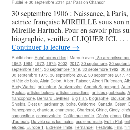
Publié le
30 septembre 2014
par
Passion Chanson
30 septembre 1906 : Naissance, à Paris, 
actrice française MIREILLE sous son 
Mireille Hartuch. Pour en savoir plus sur
biographie, veuillez CLIQUER ICI. . .
Continuer la lecture
→
Publié dans
Ephémères rides
|
Marqué avec
18e arrondissemen
1962
,
1964
,
1972
,
1975
,
2002
,
2017
,
30 septembre
,
30 septem
septembre 1944
,
30 septembre 1949
,
30 septembre 1962
,
30 s
30 septembre 1975
,
30 septembre 2002
,
30 septembre 2017
,
4
et tête de bois
,
Alain Delon
,
Albert Raisner
,
Albert Rufenach
,
Alb
Andy Warhol
,
animateur
,
Anniversaire
,
Anorak Supersport
,
Ante
Apolda
,
artistes belges
,
artistes canadiens
,
artistes québécois
,
A
francophone
,
Bernard Lavilliers
,
Big Fish
,
biographie
,
blouson de
Shields
,
C'est un jardinier qui boîte
,
Californie
,
Canada
,
César
,
C
francophone
,
chanteur
,
chanteuse
,
Charleroi
,
Chine
,
Cindy
,
cin
compositeur
,
conservatoire
,
Coûte que coûte
,
Décès
,
démo
,
Dia
d'auteurs
,
Du vélo sans les mains
,
école normale
,
Edith Piaf
,
en
études
,
Europe 1
,
Extrême limite
,
Fernandel
,
Festivals
,
Film
,
fil