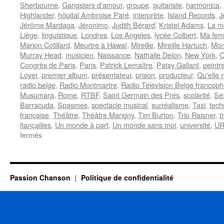
Sherbourne
,
Gangsters d'amour
,
groupe
,
guitariste
,
harmonica
,
Highlander
,
hôpital Ambroise Paré
,
interprète
,
Island Records
,
J
Jérôme Mardaga
,
Jéronimo
,
Judith Bérard
,
Kristel Adams
,
La 
Liège
,
linguistique
,
Londres
,
Los Angeles
,
lycée Colbert
,
Ma fem
Marion Cotillard
,
Meurtre à Hawaï
,
Mireille
,
Mireille Hartuch
,
Mon 
Murray Head
,
musicien
,
Naissance
,
Nathalie Delon
,
New York
,
O
Congrès de Paris
,
Paris
,
Patrick Lemaître
,
Patsy Gallant
,
peintr
Lover
,
premier album
,
présentateur
,
prison
,
producteur
,
Qu'elle 
radio belge
,
Radio Montmartre
,
Radio Télévision Belge francop
Musumara
,
Rome
,
RTBF
,
Saint Germain des Prés
,
scolarité
,
Se
Barracuda
,
Spasmes
,
spectacle musical
,
surréalisme
,
Taxi
,
tech
française
,
Théâtre
,
Théâtre Marigny
,
Tim Burton
,
Trio Raisner
,
t
fiançailles
,
Un monde à part
,
Un monde sans moi
,
université
,
U
sur
fermés
30
SEPTEMBRE
Passion Chanson
Politique de confidentialité