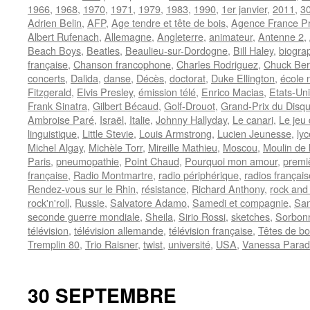
1966
,
1968
,
1970
,
1971
,
1979
,
1983
,
1990
,
1er janvier
,
2011
,
30
Adrien Belin
,
AFP
,
Age tendre et tête de bois
,
Agence France P
Albert Rufenach
,
Allemagne
,
Angleterre
,
animateur
,
Antenne 2
,
Beach Boys
,
Beatles
,
Beaulieu-sur-Dordogne
,
Bill Haley
,
biogra
française
,
Chanson francophone
,
Charles Rodriguez
,
Chuck Ber
concerts
,
Dalida
,
danse
,
Décès
,
doctorat
,
Duke Ellington
,
école 
Fitzgerald
,
Elvis Presley
,
émission télé
,
Enrico Macias
,
Etats-Un
Frank Sinatra
,
Gilbert Bécaud
,
Golf-Drouot
,
Grand-Prix du Disq
Ambroise Paré
,
Israël
,
Italie
,
Johnny Hallyday
,
Le canari
,
Le jeu 
linguistique
,
Little Stevie
,
Louis Armstrong
,
Lucien Jeunesse
,
ly
Michel Algay
,
Michèle Torr
,
Mireille Mathieu
,
Moscou
,
Moulin de 
Paris
,
pneumopathie
,
Point Chaud
,
Pourquoi mon amour
,
premiè
française
,
Radio Montmartre
,
radio périphérique
,
radios françai
Rendez-vous sur le Rhin
,
résistance
,
Richard Anthony
,
rock and 
rock'n'roll
,
Russie
,
Salvatore Adamo
,
Samedi et compagnie
,
Sam
seconde guerre mondiale
,
Sheila
,
Sirio Rossi
,
sketches
,
Sorbon
télévision
,
télévision allemande
,
télévision française
,
Têtes de bo
Tremplin 80
,
Trio Raisner
,
twist
,
université
,
USA
,
Vanessa Parad
30 SEPTEMBRE