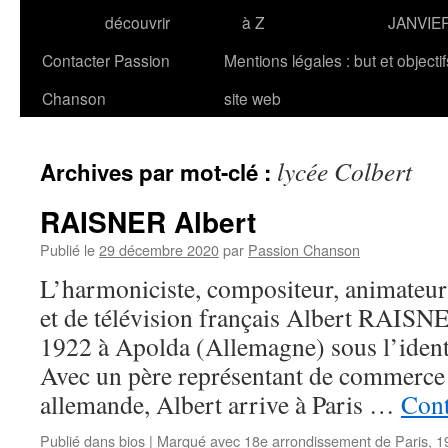
découvrir
à Z
JANVIE
Contacter Passion
Mentions légales : but et objecti
Chanson
site web
lycée Colbert
Archives par mot-clé :
RAISNER Albert
Publié le
29 décembre 2020
par
Passion Chanson
L’harmoniciste, compositeur, animateur 
et de télévision français Albert RAISNE
1922 à Apolda (Allemagne) sous l’ident
Avec un père représentant de commerce 
allemande, Albert arrive à Paris …
Cont
Publié dans
bios
|
Marqué avec
18e arrondissement de Paris
,
1