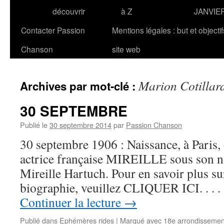
découvrir
à Z
JANVIE
Contacter Passion
Mentions légales : but et objecti
Chanson
site web
Marion Cotillar
Archives par mot-clé :
30 SEPTEMBRE
Publié le
30 septembre 2014
par
Passion Chanson
30 septembre 1906 : Naissance, à Paris, 
actrice française MIREILLE sous son 
Mireille Hartuch. Pour en savoir plus sur
biographie, veuillez CLIQUER ICI. . .
Continuer la lecture
→
Publié dans
Ephémères rides
|
Marqué avec
18e arrondissemen