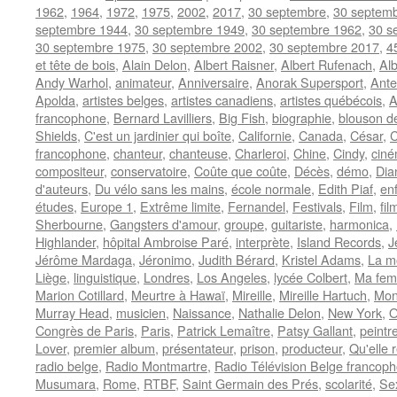
1962
,
1964
,
1972
,
1975
,
2002
,
2017
,
30 septembre
,
30 septem
septembre 1944
,
30 septembre 1949
,
30 septembre 1962
,
30 s
30 septembre 1975
,
30 septembre 2002
,
30 septembre 2017
,
4
et tête de bois
,
Alain Delon
,
Albert Raisner
,
Albert Rufenach
,
Alb
Andy Warhol
,
animateur
,
Anniversaire
,
Anorak Supersport
,
Ante
Apolda
,
artistes belges
,
artistes canadiens
,
artistes québécois
,
A
francophone
,
Bernard Lavilliers
,
Big Fish
,
biographie
,
blouson de
Shields
,
C'est un jardinier qui boîte
,
Californie
,
Canada
,
César
,
C
francophone
,
chanteur
,
chanteuse
,
Charleroi
,
Chine
,
Cindy
,
cin
compositeur
,
conservatoire
,
Coûte que coûte
,
Décès
,
démo
,
Dia
d'auteurs
,
Du vélo sans les mains
,
école normale
,
Edith Piaf
,
en
études
,
Europe 1
,
Extrême limite
,
Fernandel
,
Festivals
,
Film
,
fil
Sherbourne
,
Gangsters d'amour
,
groupe
,
guitariste
,
harmonica
,
Highlander
,
hôpital Ambroise Paré
,
interprète
,
Island Records
,
J
Jérôme Mardaga
,
Jéronimo
,
Judith Bérard
,
Kristel Adams
,
La 
Liège
,
linguistique
,
Londres
,
Los Angeles
,
lycée Colbert
,
Ma fem
Marion Cotillard
,
Meurtre à Hawaï
,
Mireille
,
Mireille Hartuch
,
Mon 
Murray Head
,
musicien
,
Naissance
,
Nathalie Delon
,
New York
,
O
Congrès de Paris
,
Paris
,
Patrick Lemaître
,
Patsy Gallant
,
peintr
Lover
,
premier album
,
présentateur
,
prison
,
producteur
,
Qu'elle 
radio belge
,
Radio Montmartre
,
Radio Télévision Belge francop
Musumara
,
Rome
,
RTBF
,
Saint Germain des Prés
,
scolarité
,
Se