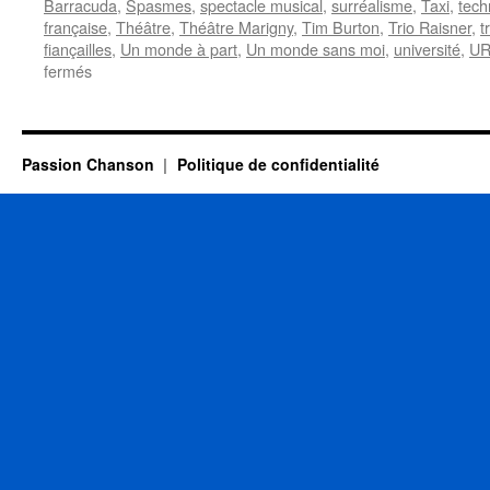
Barracuda
,
Spasmes
,
spectacle musical
,
surréalisme
,
Taxi
,
tech
française
,
Théâtre
,
Théâtre Marigny
,
Tim Burton
,
Trio Raisner
,
t
fiançailles
,
Un monde à part
,
Un monde sans moi
,
université
,
U
sur
fermés
30
SEPTEMBRE
Passion Chanson
Politique de confidentialité