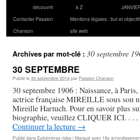
découvrir
à Z
JANVIE
Contacter Passion
Mentions légales : but et objecti
Chanson
site web
30 septembre 19
Archives par mot-clé :
30 SEPTEMBRE
Publié le
30 septembre 2014
par
Passion Chanson
30 septembre 1906 : Naissance, à Paris, 
actrice française MIREILLE sous son 
Mireille Hartuch. Pour en savoir plus sur
biographie, veuillez CLIQUER ICI. . .
Continuer la lecture
→
Publié dans
Ephémères rides
|
Marqué avec
18e arrondissemen