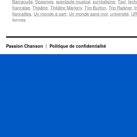
Barracuda
,
Spasmes
,
spectacle musical
,
surréalisme
,
Taxi
,
tech
française
,
Théâtre
,
Théâtre Marigny
,
Tim Burton
,
Trio Raisner
,
t
fiançailles
,
Un monde à part
,
Un monde sans moi
,
université
,
U
sur
fermés
30
SEPTEMBRE
Passion Chanson
Politique de confidentialité