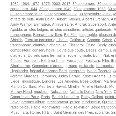
1962
,
1964
,
1972
,
1975
,
2002
,
2017
,
30 septembre
,
30 septem
septembre 1944
,
30 septembre 1949
,
30 septembre 1962
,
30 s
30 septembre 1975
,
30 septembre 2002
,
30 septembre 2017
,
4
et tête de bois
,
Alain Delon
,
Albert Raisner
,
Albert Rufenach
,
Alb
Andy Warhol
,
animateur
,
Anniversaire
,
Anorak Supersport
,
Ante
Apolda
,
artistes belges
,
artistes canadiens
,
artistes québécois
,
A
francophone
,
Bernard Lavilliers
,
Big Fish
,
biographie
,
blouson de
Shields
,
C'est un jardinier qui boîte
,
Californie
,
Canada
,
César
,
C
francophone
,
chanteur
,
chanteuse
,
Charleroi
,
Chine
,
Cindy
,
cin
compositeur
,
conservatoire
,
Coûte que coûte
,
Décès
,
démo
,
Dia
d'auteurs
,
Du vélo sans les mains
,
école normale
,
Edith Piaf
,
en
études
,
Europe 1
,
Extrême limite
,
Fernandel
,
Festivals
,
Film
,
fil
Sherbourne
,
Gangsters d'amour
,
groupe
,
guitariste
,
harmonica
,
Highlander
,
hôpital Ambroise Paré
,
interprète
,
Island Records
,
J
Jérôme Mardaga
,
Jéronimo
,
Judith Bérard
,
Kristel Adams
,
La 
Liège
,
linguistique
,
Londres
,
Los Angeles
,
lycée Colbert
,
Ma fem
Marion Cotillard
,
Meurtre à Hawaï
,
Mireille
,
Mireille Hartuch
,
Mon 
Murray Head
,
musicien
,
Naissance
,
Nathalie Delon
,
New York
,
O
Congrès de Paris
,
Paris
,
Patrick Lemaître
,
Patsy Gallant
,
peintr
Lover
,
premier album
,
présentateur
,
prison
,
producteur
,
Qu'elle 
radio belge
,
Radio Montmartre
,
Radio Télévision Belge francop
Musumara
,
Rome
,
RTBF
,
Saint Germain des Prés
,
scolarité
,
Se