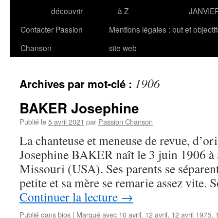
découvrir
à Z
JANVIE
Contacter Passion
Mentions légales : but et objecti
Chanson
site web
1906
Archives par mot-clé :
BAKER Josephine
Publié le
5 avril 2021
par
Passion Chanson
La chanteuse et meneuse de revue, d’ori
Josephine BAKER naît le 3 juin 1906 à 
Missouri (USA). Ses parents se séparent 
petite et sa mère se remarie assez vite.
Continuer la lecture
→
Publié dans
bios
|
Marqué avec
10 avril
,
12 avril
,
12 avril 1975
,