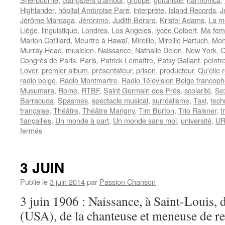
Highlander
,
hôpital Ambroise Paré
,
interprète
,
Island Records
,
J
Jérôme Mardaga
,
Jéronimo
,
Judith Bérard
,
Kristel Adams
,
La 
Liège
,
linguistique
,
Londres
,
Los Angeles
,
lycée Colbert
,
Ma fem
Marion Cotillard
,
Meurtre à Hawaï
,
Mireille
,
Mireille Hartuch
,
Mon 
Murray Head
,
musicien
,
Naissance
,
Nathalie Delon
,
New York
,
O
Congrès de Paris
,
Paris
,
Patrick Lemaître
,
Patsy Gallant
,
peintr
Lover
,
premier album
,
présentateur
,
prison
,
producteur
,
Qu'elle 
radio belge
,
Radio Montmartre
,
Radio Télévision Belge francop
Musumara
,
Rome
,
RTBF
,
Saint Germain des Prés
,
scolarité
,
Se
Barracuda
,
Spasmes
,
spectacle musical
,
surréalisme
,
Taxi
,
tech
française
,
Théâtre
,
Théâtre Marigny
,
Tim Burton
,
Trio Raisner
,
t
fiançailles
,
Un monde à part
,
Un monde sans moi
,
université
,
U
sur
fermés
30
SEPTEMBRE
3 JUIN
Publié le
3 juin 2014
par
Passion Chanson
3 juin 1906 : Naissance, à Saint-Louis, 
(USA), de la chanteuse et meneuse de re