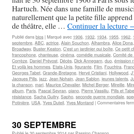
Hartuch. Née dans une famille de musici
naturellement que la petite fille apprend
de théâtre, elle …
Continuer la lecture
Publié dans
bios
|
Marqué avec
1906
,
1932
,
1934
,
1955
,
1962
,
septembre
,
ABC
,
actrice
,
Alain Souchon
,
Alhambra
,
Alice Dona
Broadway
,
Buster Keaton
,
C'est un jardinier qui boîte
,
Ce petit 
francophone
,
chanteuse
,
cinéma
,
comédie musicale
,
Comité de 
Corrèze
,
Daniel Prévost
,
Décès
,
Dick Annegarn
,
duo
,
émission r
Et voilà les hommes
,
Etats-Unis
,
figurante
,
Film
,
Fouchtra
,
Fran
Georges Tabet
,
Grande-Bretagne
,
Hervé Cristiani
,
Hollywood
,
J
Jacques Pills
,
jazz
,
Jean Nohain
,
Jean Sablon
,
jeunes talents
,
J
la chanson
,
mari
,
Maurice Chevalier
,
Michel Berger
,
Mireille
,
Mir
album
,
Paris
,
Pascal Sevran
,
piano
,
Pierre Vassiliu
,
Pills et Tabe
résistance
,
Sacha Guitry
,
Sapho
,
seconde guerre mondiale
,
spe
Potinière
,
USA
,
Yves Duteil
,
Yves Montand
|
Commentaires fer
30 SEPTEMBRE
Publié le
30 septembre 2014
par
Passion Chanson