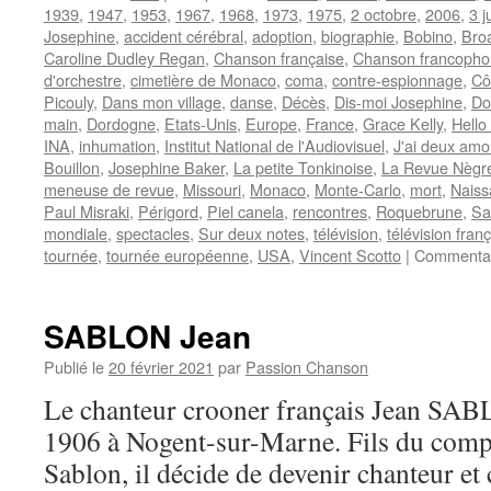
1939
,
1947
,
1953
,
1967
,
1968
,
1973
,
1975
,
2 octobre
,
2006
,
3 j
Josephine
,
accident cérébral
,
adoption
,
biographie
,
Bobino
,
Bro
Caroline Dudley Regan
,
Chanson française
,
Chanson francoph
d'orchestre
,
cimetière de Monaco
,
coma
,
contre-espionnage
,
Cô
Picouly
,
Dans mon village
,
danse
,
Décès
,
Dis-moi Josephine
,
Do
main
,
Dordogne
,
Etats-Unis
,
Europe
,
France
,
Grace Kelly
,
Hello 
INA
,
inhumation
,
Institut National de l'Audiovisuel
,
J'ai deux amo
Bouillon
,
Josephine Baker
,
La petite Tonkinoise
,
La Revue Nègr
meneuse de revue
,
Missouri
,
Monaco
,
Monte-Carlo
,
mort
,
Naiss
Paul Misraki
,
Périgord
,
Piel canela
,
rencontres
,
Roquebrune
,
Sa
mondiale
,
spectacles
,
Sur deux notes
,
télévision
,
télévision fran
tournée
,
tournée européenne
,
USA
,
Vincent Scotto
|
Commentai
SABLON Jean
Publié le
20 février 2021
par
Passion Chanson
Le chanteur crooner français Jean SAB
1906 à Nogent-sur-Marne. Fils du comp
Sablon, il décide de devenir chanteur e