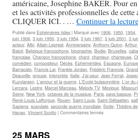
américaine, Josephine BAKER. Pour en s
et les activités professionnelles de cette 
CLIQUER ICI. . …
Continuer la lectur
Publié dans
Ephémères rides
|
Marqué avec
1906
,
1950
,
1954
,
juin 1906
,
3 juin 1950
,
3 juin 1954
,
3 juin 1967
,
3 juin 2001
,
3 ju
acteur
,
Albi
,
Allain Leprest
,
Anniversaire
,
Anthony Quinn
,
Arthu
Baloji
,
Belgique francophone
,
biographie
,
Bodie
,
Bruxelles
,
caba
française
,
Chanson francophone
,
chant
,
chanteur
,
chanteuse
,
Ch
comédien
,
compositeur
,
Décès
,
Ephémérides
,
Espagne
,
Europe
Barracato
,
Francis Lai
,
Frankie Jordan
,
Frédéric François
,
Grand
Deauville
,
groupe
,
interprète
,
Italie
,
J'ai peur
,
Jean Ferrat
,
Josep
Kuzylarsen
,
L'amour et la guerre
,
L'Ecole buissonnière
,
L'or du
Lercara
,
Lestre
,
Marcel Marceau
,
Melody TV
,
Mexique
,
Missouri
Seine
,
New York
,
octaves de la musique
,
Paris
,
pays basque
,
Pi
René-Louis Lafforgue
,
Rouen
,
Saint-Louis
,
Saint-Sébastien
,
sal
Sapiens
,
scandale
,
seconde guerre mondiale
,
Sicile
,
Théâtre d
sur
Hanao
,
Vincent Scotto
|
Commentaires fermés
3
JUIN
25 MARS