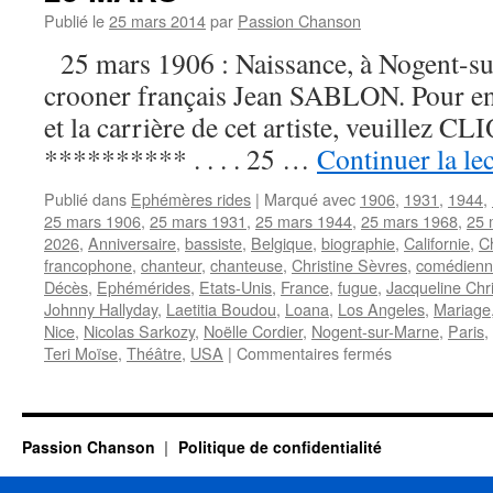
Publié le
25 mars 2014
par
Passion Chanson
25 mars 1906 : Naissance, à Nogent-su
crooner français Jean SABLON. Pour en s
et la carrière de cet artiste, veuillez CLI
********** . . . . 25 …
Continuer la le
Publié dans
Ephémères rides
|
Marqué avec
1906
,
1931
,
1944
,
25 mars 1906
,
25 mars 1931
,
25 mars 1944
,
25 mars 1968
,
25 
2026
,
Anniversaire
,
bassiste
,
Belgique
,
biographie
,
Californie
,
C
francophone
,
chanteur
,
chanteuse
,
Christine Sèvres
,
comédien
Décès
,
Ephémérides
,
Etats-Unis
,
France
,
fugue
,
Jacqueline Chr
Johnny Hallyday
,
Laetitia Boudou
,
Loana
,
Los Angeles
,
Mariage
Nice
,
Nicolas Sarkozy
,
Noëlle Cordier
,
Nogent-sur-Marne
,
Paris
,
sur
Teri Moïse
,
Théâtre
,
USA
|
Commentaires fermés
25
MARS
Passion Chanson
Politique de confidentialité