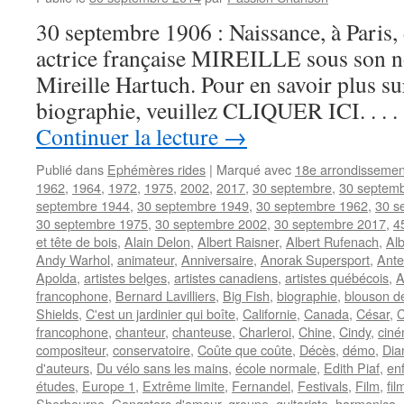
30 septembre 1906 : Naissance, à Paris, 
actrice française MIREILLE sous son 
Mireille Hartuch. Pour en savoir plus sur
biographie, veuillez CLIQUER ICI. . .
Continuer la lecture
→
Publié dans
Ephémères rides
|
Marqué avec
18e arrondissemen
1962
,
1964
,
1972
,
1975
,
2002
,
2017
,
30 septembre
,
30 septem
septembre 1944
,
30 septembre 1949
,
30 septembre 1962
,
30 s
30 septembre 1975
,
30 septembre 2002
,
30 septembre 2017
,
4
et tête de bois
,
Alain Delon
,
Albert Raisner
,
Albert Rufenach
,
Alb
Andy Warhol
,
animateur
,
Anniversaire
,
Anorak Supersport
,
Ante
Apolda
,
artistes belges
,
artistes canadiens
,
artistes québécois
,
A
francophone
,
Bernard Lavilliers
,
Big Fish
,
biographie
,
blouson de
Shields
,
C'est un jardinier qui boîte
,
Californie
,
Canada
,
César
,
C
francophone
,
chanteur
,
chanteuse
,
Charleroi
,
Chine
,
Cindy
,
cin
compositeur
,
conservatoire
,
Coûte que coûte
,
Décès
,
démo
,
Dia
d'auteurs
,
Du vélo sans les mains
,
école normale
,
Edith Piaf
,
en
études
,
Europe 1
,
Extrême limite
,
Fernandel
,
Festivals
,
Film
,
fil
Sherbourne
,
Gangsters d'amour
,
groupe
,
guitariste
,
harmonica
,