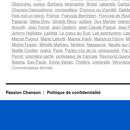
Gheorghiu
,
auteur
,
Barbara
,
biographie
,
Brésil
,
cabarets
,
Carlos
Chanson francophone
,
compositeur
,
D'amour ou d'amitié
,
Dalid
Fais-moi un signe
,
France
,
François Bernheim
,
François de Rou
Palaprat
,
Gilles Dreu
,
Ginette Reno
,
guitare
,
Guy Mardel
,
interp
Anouilh
,
Jean Ferrat
,
Jean Guidoni
,
Jean-Claude Pascal
,
Jean-P
Johnny Hallyday
,
Laetitia
,
Le coeur au Sud
,
Les aventuriers
,
Les
Marcel Pagnol
,
Marie Laforêt
,
Marina Vlady
,
Marius et Fanny
,
Ma
Michel Fugain
,
Mireille Mathieu
,
Molière
,
Naissance
,
Neuilly-sur
Noëlle Cordier
,
opéra
,
Paris
,
Parlez-moi de lui
,
philosophie
,
Pia
Perret
,
première partie
,
professeur de français
,
Raymond Quen
Alagna
,
Sao Paulo
,
Sylvie Vartan
,
Théâtre
,
université
,
Véroniqu
sur
Commentaires fermés
LANG
Jean-
Pierre
Passion Chanson
Politique de confidentialité