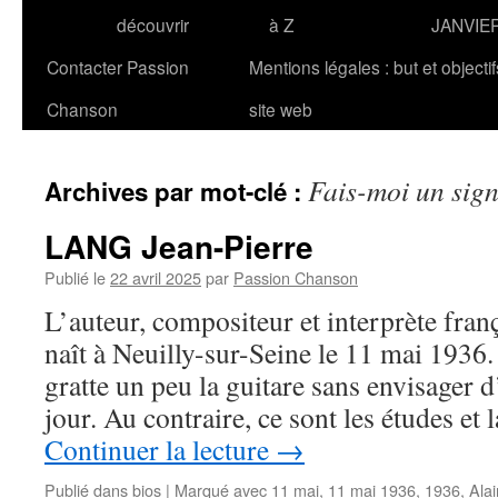
découvrir
à Z
JANVIE
Contacter Passion
Mentions légales : but et objecti
Chanson
site web
Fais-moi un sig
Archives par mot-clé :
LANG Jean-Pierre
Publié le
22 avril 2025
par
Passion Chanson
L’auteur, compositeur et interprète fra
naît à Neuilly-sur-Seine le 11 mai 1936.
gratte un peu la guitare sans envisager d
jour. Au contraire, ce sont les études e
Continuer la lecture
→
Publié dans
bios
|
Marqué avec
11 mai
,
11 mai 1936
,
1936
,
Ala