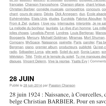
française
,
Chanson francophone
,
Chanson gitane
,
chant lyrique
Christian Barbier
,
comédie musicale
,
compositrice
,
concours
,
co
chant
,
cours de piano
,
Décès
,
Dick Annegarn
,
duo
,
Ecole alsaci
Ephémérides
,
Etats-Unis
,
études
,
Eurokids
,
Fabrice Aboulker
,
f
From & Ziel
,
guitare
,
I love you
,
internautes
,
interprète
,
Je ne sa
La mélodie du bonheur
,
lauréats
,
Le rêve d'un homme
,
Les mille
jolies choses
,
Levallois-Perret
,
Londres
,
Louis Bertignac
,
Manos
Boogaerts
,
Mercury
,
Michaël Goldman
,
Miramas
,
Mort Shuman
Company
,
MySpace
,
Naissance
,
opérette
,
Paris
,
parolier
,
Pas be
Bergman
,
piano
,
premier album
,
producteurs
,
publicité
,
Qu'est-c
radio
,
Sébastien Lorca
,
site web
,
Soleil du soir
,
Sonia Lacen
,
so
télévision
,
Tété
,
Tintin et le temple du soleil
,
Tu me manques dep
disques
,
Vincent Delerm
,
Vive la reprise
,
Ysatis Evy
|
Commentai
28 JUIN
Publié le
28 juin 2014
par
Passion Chanson
28 juin 1924 : Naissance, à Courcelles, d
belge Christian BARBIER. Pour en savoir