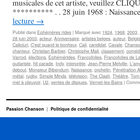
musicales de cet artiste, veuillez CLIQUE
********** . . 28 juin 1968 : Naissan
lecture
→
Publié dans
Ephémères rides
|
Marqué avec
1924
,
1968
,
2003
,
28 juin 2003
,
acteur
,
Anniversaire
,
artistes belges
,
auteur
,
Belgi
Caliciuri
,
C'est quand le bonheur
,
Cali
,
candidat
,
Cavale
,
Chanson
chanteur
,
Christian Barbier
,
Christophe Mali
,
classement
,
coméd
Varrod
,
élections
,
Ephémérides
,
Francofolies
,
Francofolies de L
guitariste
,
hit parade
,
Indy
,
interprète
,
Jean-Pierre Melville
,
L'amo
debout
,
Monsieur Bibendum
,
Naissance
,
orphelin
,
Pénétration 
métal
,
rugby
,
Simple Minds
,
télévision
,
The Clash
,
Théâtre
,
Tom 
met à pleuvoir
,
U2
,
ventes de disques
,
Vernet-les-Bains
|
Comme
Passion Chanson
Politique de confidentialité