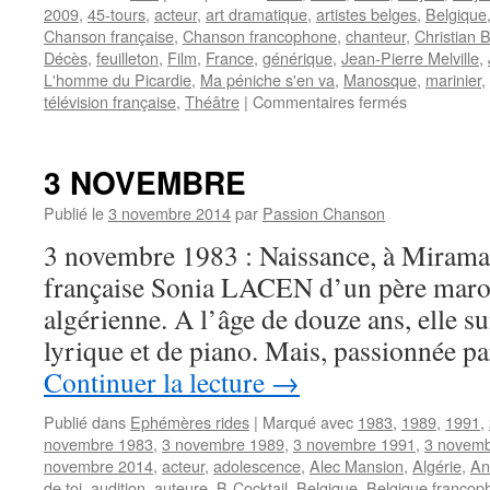
2009
,
45-tours
,
acteur
,
art dramatique
,
artistes belges
,
Belgique
Chanson française
,
Chanson francophone
,
chanteur
,
Christian B
Décès
,
feuilleton
,
Film
,
France
,
générique
,
Jean-Pierre Melville
,
L'homme du Picardie
,
Ma péniche s'en va
,
Manosque
,
marinier
,
sur
télévision française
,
Théâtre
|
Commentaires fermés
BARBIER
Christian
3 NOVEMBRE
Publié le
3 novembre 2014
par
Passion Chanson
3 novembre 1983 : Naissance, à Miramas
française Sonia LACEN d’un père maro
algérienne. A l’âge de douze ans, elle su
lyrique et de piano. Mais, passionnée p
Continuer la lecture
→
Publié dans
Ephémères rides
|
Marqué avec
1983
,
1989
,
1991
,
novembre 1983
,
3 novembre 1989
,
3 novembre 1991
,
3 novemb
novembre 2014
,
acteur
,
adolescence
,
Alec Mansion
,
Algérie
,
An
de toi
,
audition
,
auteure
,
B-Cocktail
,
Belgique
,
Belgique francop