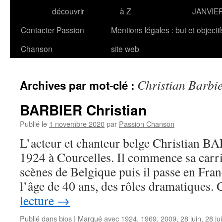
découvrir
à Z
JANVIE
Contacter Passion
Mentions légales : but et objecti
Chanson
site web
Christian Barbi
Archives par mot-clé :
BARBIER Christian
Publié le
1 novembre 2020
par
Passion Chanson
L’acteur et chanteur belge Christian BA
1924 à Courcelles. Il commence sa carriè
scènes de Belgique puis il passe en Fran
l’âge de 40 ans, des rôles dramatiques.
lecture
→
Publié dans
bios
|
Marqué avec
1924
,
1969
,
2009
,
28 juin
,
28 ju