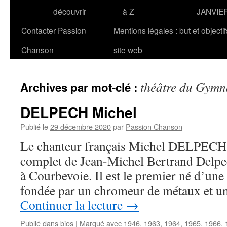
découvrir
à Z
JANVIE
Contacter Passion
Mentions légales : but et objecti
Chanson
site web
théâtre du Gymn
Archives par mot-clé :
DELPECH Michel
Publié le
29 décembre 2020
par
Passion Chanson
Le chanteur français Michel DELPECH 
complet de Jean-Michel Bertrand Delpec
à Courbevoie. Il est le premier né d’une 
fondée par un chromeur de métaux et 
Continuer la lecture
→
Publié dans
bios
|
Marqué avec
1946
,
1963
,
1964
,
1965
,
1966
,