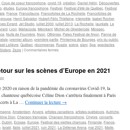
,
Coup de coeur francophone
,
covid-19
,
création
,
Daniel Hélin
,
Découvertes
,
ro
,
études
,
Europe francophone
,
Festival
,
Festival d'été de Québec
,
Festival
nale
,
France
,
Francofaune
,
Francofolies de La Rochelle
,
Francofolies de
,
groupe
,
Henri Salvador
,
Hubert-Félix Thiéfaine
,
interprète
,
Isabel Rocher
,
ves Evrard
,
Jet Studio
,
juillet 2000
,
juillet 2013
,
La Rochelle
,
lauréats
,
Le
vrard
,
Lyon
,
Mallacoota
,
Mécréant
,
Michel de Ghelderode
,
Miossec
,
nce
,
Nuits de Fourvière
,
Nyon
,
Ottignies
,
Paleo Festival de Nyon
,
Panne de
oésie
,
premier album
,
première partie
,
Printemps de Bourges
,
prix du public
,
sat-Lelièvre
,
Québec
,
récompense
,
Russie
,
scène
,
slam
,
Spa
,
spectacles
,
sur
 Sisters
,
Zazie
|
Commentaires fermés
HELIN
Daniel
etour sur les scènes d’Europe en 2021
son
 2020 en raison de la pandémie du coronavirus Covid-19, la
chanteuse québécoise Céline Dion s’arrêtera finalement à Paris
ncerts à La …
Continuer la lecture
→
emagne
,
Amsterdam
,
Anvers
,
artistes canadiens
,
artistes québécois
,
Autriche
,
line Dion
,
Chanson française
,
Chanson francophone
,
Chypre
,
concerts
,
,
Dublin
,
Ecosse
,
Europe
,
Festival des vieilles charrues
,
Finlande
,
France
,
e
,
Israël
,
Italie
,
juillet 2021
,
juin 2021
,
La Défense Arena
,
mai 2021
,
Malte
,