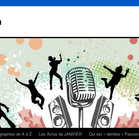
n
graphies de A à Z
.Les Actus de JANVIER
.Qui est « derrière » Passi