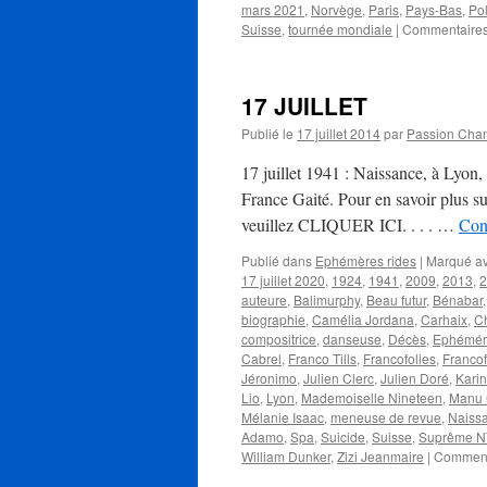
mars 2021
,
Norvège
,
Paris
,
Pays-Bas
,
Po
Suisse
,
tournée mondiale
|
Commentaires
17 JUILLET
Publié le
17 juillet 2014
par
Passion Cha
17 juillet 1941 : Naissance, à Lyo
France Gaité. Pour en savoir plus sur 
veuillez CLIQUER ICI. . . . …
Cont
Publié dans
Ephémères rides
|
Marqué a
17 juillet 2020
,
1924
,
1941
,
2009
,
2013
,
2
auteure
,
Balimurphy
,
Beau futur
,
Bénabar
biographie
,
Camélia Jordana
,
Carhaix
,
C
compositrice
,
danseuse
,
Décès
,
Ephémér
Cabrel
,
Franco Tills
,
Francofolies
,
Francof
Jéronimo
,
Julien Clerc
,
Julien Doré
,
Karin
Lio
,
Lyon
,
Mademoiselle Nineteen
,
Manu
Mélanie Isaac
,
meneuse de revue
,
Naiss
Adamo
,
Spa
,
Suicide
,
Suisse
,
Suprême 
William Dunker
,
Zizi Jeanmaire
|
Comment