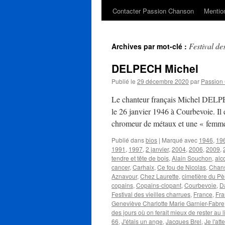
Contacter Passion Chanson
Mention
Festival de
Archives par mot-clé :
DELPECH Michel
Publié le
29 décembre 2020
par
Passion
Le chanteur français Michel DELPE
le 26 janvier 1946 à Courbevoie. Il 
chromeur de métaux et une « fem
Publié dans
bios
|
Marqué avec
1946
,
19
1991
,
1997
,
2 janvier
,
2004
,
2006
,
2009
,
tendre et tête de bois
,
Alain Souchon
,
alc
cancer
,
Carhaix
,
Ce fou de Nicolas
,
Chans
Aznavour
,
Chez Laurette
,
cimetière du Pè
copains
,
Copains-clopant
,
Courbevoie
,
D
Festival des vieilles charrues
,
France
,
Fra
Geneviève Charlotte Marie Garnier-Fabre
des jours où on ferait mieux de rester au li
66
,
J'étais un ange
,
Jacques Brel
,
Je l'att