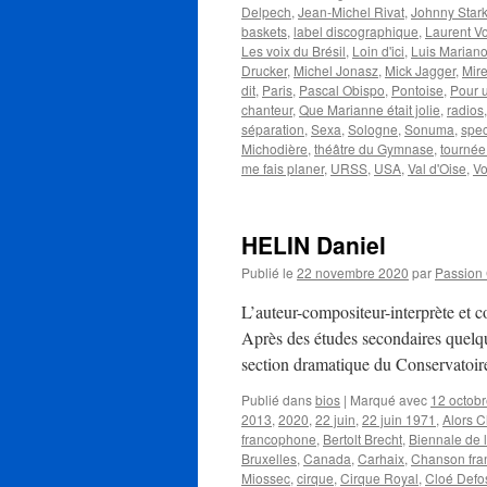
Delpech
,
Jean-Michel Rivat
,
Johnny Star
baskets
,
label discographique
,
Laurent V
Les voix du Brésil
,
Loin d'ici
,
Luis Marian
Drucker
,
Michel Jonasz
,
Mick Jagger
,
Mire
dit
,
Paris
,
Pascal Obispo
,
Pontoise
,
Pour un
chanteur
,
Que Marianne était jolie
,
radios
séparation
,
Sexa
,
Sologne
,
Sonuma
,
spec
Michodière
,
théâtre du Gymnase
,
tournée
me fais planer
,
URSS
,
USA
,
Val d'Oise
,
V
HELIN Daniel
Publié le
22 novembre 2020
par
Passion
L’auteur-compositeur-interprète et 
Après des études secondaires quelque 
section dramatique du Conservatoir
Publié dans
bios
|
Marqué avec
12 octob
2013
,
2020
,
22 juin
,
22 juin 1971
,
Alors 
francophone
,
Bertolt Brecht
,
Biennale de 
Bruxelles
,
Canada
,
Carhaix
,
Chanson fra
Miossec
,
cirque
,
Cirque Royal
,
Cloé Defo