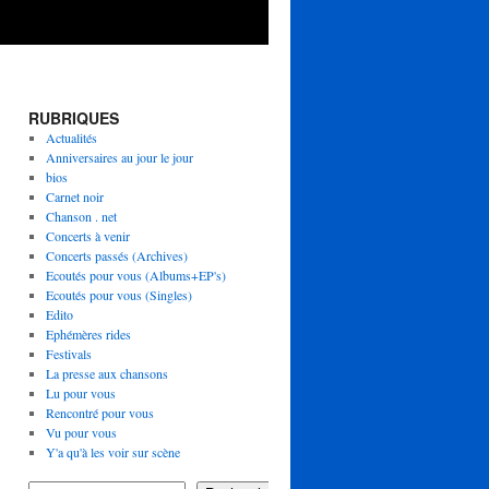
RUBRIQUES
Actualités
Anniversaires au jour le jour
bios
Carnet noir
Chanson . net
Concerts à venir
Concerts passés (Archives)
Ecoutés pour vous (Albums+EP's)
Ecoutés pour vous (Singles)
Edito
Ephémères rides
Festivals
La presse aux chansons
Lu pour vous
Rencontré pour vous
Vu pour vous
Y'a qu'à les voir sur scène