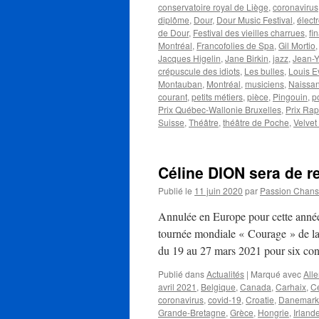
conservatoire royal de Liège
,
coronavirus
diplôme
,
Dour
,
Dour Music Festival
,
élect
de Dour
,
Festival des vieilles charrues
,
fi
Montréal
,
Francofolies de Spa
,
Gil Mortio
Jacques Higelin
,
Jane Birkin
,
jazz
,
Jean-Y
crépuscule des idiots
,
Les bulles
,
Louis E
Montauban
,
Montréal
,
musiciens
,
Naissa
courant
,
petits métiers
,
pièce
,
Pingouin
,
p
Prix Québec-Wallonie Bruxelles
,
Prix Rap
Suisse
,
Théâtre
,
théâtre de Poche
,
Velvet
Céline DION sera de r
Publié le
11 juin 2020
par
Passion Chan
Annulée en Europe pour cette année
tournée mondiale « Courage » de la 
du 19 au 27 mars 2021 pour six co
Publié dans
Actualités
|
Marqué avec
All
avril 2021
,
Belgique
,
Canada
,
Carhaix
,
Cé
coronavirus
,
covid-19
,
Croatie
,
Danemark
Grande-Bretagne
,
Grèce
,
Hongrie
,
Irland