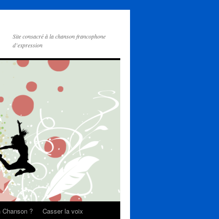
Site consacré à la chanson francophone
d’expression
on Chanson ?
Casser la voix