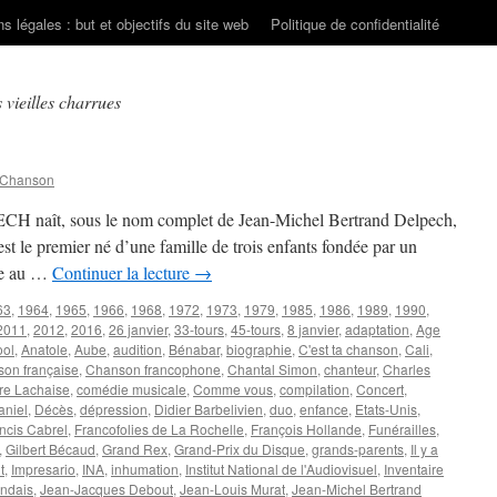
s légales : but et objectifs du site web
Politique de confidentialité
s vieilles charrues
 Chanson
CH naît, sous le nom complet de Jean-Michel Bertrand Delpech,
est le premier né d’une famille de trois enfants fondée par un
me au …
Continuer la lecture
→
63
,
1964
,
1965
,
1966
,
1968
,
1972
,
1973
,
1979
,
1985
,
1986
,
1989
,
1990
,
2011
,
2012
,
2016
,
26 janvier
,
33-tours
,
45-tours
,
8 janvier
,
adaptation
,
Age
ool
,
Anatole
,
Aube
,
audition
,
Bénabar
,
biographie
,
C'est ta chanson
,
Cali
,
on française
,
Chanson francophone
,
Chantal Simon
,
chanteur
,
Charles
re Lachaise
,
comédie musicale
,
Comme vous
,
compilation
,
Concert
,
aniel
,
Décès
,
dépression
,
Didier Barbelivien
,
duo
,
enfance
,
Etats-Unis
,
ncis Cabrel
,
Francofolies de La Rochelle
,
François Hollande
,
Funérailles
,
,
Gilbert Bécaud
,
Grand Rex
,
Grand-Prix du Disque
,
grands-parents
,
Il y a
t
,
Impresario
,
INA
,
inhumation
,
Institut National de l'Audiovisuel
,
Inventaire
endais
,
Jean-Jacques Debout
,
Jean-Louis Murat
,
Jean-Michel Bertrand