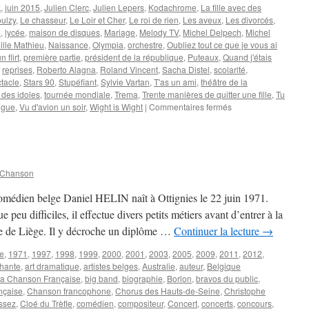
k
,
juin 2015
,
Julien Clerc
,
Julien Lepers
,
Kodachrome
,
La fille avec des
oulzy
,
Le chasseur
,
Le Loir et Cher
,
Le roi de rien
,
Les aveux
,
Les divorcés
,
o
,
lycée
,
maison de disques
,
Mariage
,
Melody TV
,
Michel Delpech
,
Michel
ille Mathieu
,
Naissance
,
Olympia
,
orchestre
,
Oubliez tout ce que je vous ai
 flirt
,
première partie
,
président de la république
,
Puteaux
,
Quand j'étais
,
reprises
,
Roberto Alagna
,
Roland Vincent
,
Sacha Distel
,
scolarité
,
tacle
,
Stars 90
,
Stupéfiant
,
Sylvie Vartan
,
T'as un ami
,
théâtre de la
 des idoles
,
tournée mondiale
,
Trema
,
Trente manières de quitter une fille
,
Tu
sur
ogue
,
Vu d'avion un soir
,
Wight is Wight
|
Commentaires fermés
DELPECH
Michel
 Chanson
comédien belge Daniel HELIN naît à Ottignies le 22 juin 1971.
peu difficiles, il effectue divers petits métiers avant d’entrer à la
e de Liège. Il y décroche un diplôme …
Continuer la lecture
→
re
,
1971
,
1997
,
1998
,
1999
,
2000
,
2001
,
2003
,
2005
,
2009
,
2011
,
2012
,
Chante
,
art dramatique
,
artistes belges
,
Australie
,
auteur
,
Belgique
la Chanson Française
,
big band
,
biographie
,
Borlon
,
bravos du public
,
nçaise
,
Chanson francophone
,
Chorus des Hauts-de-Seine
,
Christophe
ssez
,
Cloé du Trèfle
,
comédien
,
compositeur
,
Concert
,
concerts
,
concours
,