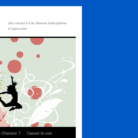
Site consacré à la chanson francophone
d’expression
on Chanson ?
Casser la voix