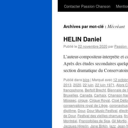
Contacter Passion Chanson
Mention
Mécréant
Archives par mot-clé :
HELIN Daniel
Publié le
22 novembre 2020
par
Passion
L’auteur-compositeur-interprète et 
Après des études secondaires quelque 
section dramatique du Conservatoir
Publié dans
bios
|
Marqué avec
12 octob
2013
,
2020
,
22 juin
,
22 juin 1971
,
Alors 
francophone
,
Bertolt Brecht
,
Biennale de 
Bruxelles
,
Canada
,
Carhaix
,
Chanson fra
Miossec
,
cirque
,
Cirque Royal
,
Cloé Defo
conservatoire royal de Liège
,
coronavirus
diplôme
,
Dour
,
Dour Music Festival
,
élect
de Dour
,
Festival des vieilles charrues
,
fi
Montréal
,
Francofolies de Spa
,
Gil Mortio
Jacques Higelin
,
Jane Birkin
,
jazz
,
Jean-Y