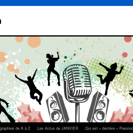
n
graphies de A à Z
.Les Actus de JANVIER
.Qui est « derrière » Passi