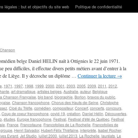
s légales : but et objectifs du site web
Politique de confidentialité
 Chanson
comédien belge Daniel HELIN naît à Ottignies le 22 juin 1971.
peu difficiles, il effectue divers petits métiers avant d’entrer à la
e de Liège. Il y décroche un diplôme …
Continuer la lecture
→
re
,
1971
,
1997
,
1998
,
1999
,
2000
,
2001
,
2003
,
2005
,
2009
,
2011
,
2012
,
Chante
,
art dramatique
,
artistes belges
,
Australie
,
auteur
,
Belgique
la Chanson Française
,
big band
,
biographie
,
Borlon
,
bravos du public
,
nçaise
,
Chanson francophone
,
Chorus des Hauts-de-Seine
,
Christophe
ssez
,
Cloé du Trèfle
,
comédien
,
compositeur
,
Concert
,
concerts
,
concours
,
,
Coup de coeur francophone
,
covid-19
,
création
,
Daniel Hélin
,
Découvertes
,
ro
,
études
,
Europe francophone
,
Festival
,
Festival d'été de Québec
,
Festival
nale
,
France
,
Francofaune
,
Francofolies de La Rochelle
,
Francofolies de
,
groupe
,
Henri Salvador
,
Hubert-Félix Thiéfaine
,
interprète
,
Isabel Rocher
,
ves Evrard
,
Jet Studio
,
juillet 2000
,
juillet 2013
,
La Rochelle
,
lauréats
,
Le