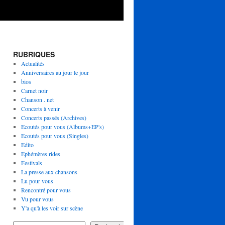
RUBRIQUES
Actualités
Anniversaires au jour le jour
bios
Carnet noir
Chanson . net
Concerts à venir
Concerts passés (Archives)
Ecoutés pour vous (Albums+EP's)
Ecoutés pour vous (Singles)
Edito
Ephémères rides
Festivals
La presse aux chansons
Lu pour vous
Rencontré pour vous
Vu pour vous
Y'a qu'à les voir sur scène