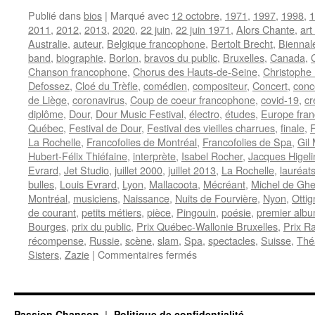
Publié dans
bios
|
Marqué avec
12 octobre
,
1971
,
1997
,
1998
,
1
2011
,
2012
,
2013
,
2020
,
22 juin
,
22 juin 1971
,
Alors Chante
,
art
Australie
,
auteur
,
Belgique francophone
,
Bertolt Brecht
,
Biennal
band
,
biographie
,
Borlon
,
bravos du public
,
Bruxelles
,
Canada
,
Chanson francophone
,
Chorus des Hauts-de-Seine
,
Christophe
Defossez
,
Cloé du Trèfle
,
comédien
,
compositeur
,
Concert
,
conc
de Liège
,
coronavirus
,
Coup de coeur francophone
,
covid-19
,
cr
diplôme
,
Dour
,
Dour Music Festival
,
électro
,
études
,
Europe fra
Québec
,
Festival de Dour
,
Festival des vieilles charrues
,
finale
,
La Rochelle
,
Francofolies de Montréal
,
Francofolies de Spa
,
Gil 
Hubert-Félix Thiéfaine
,
interprète
,
Isabel Rocher
,
Jacques Higeli
Evrard
,
Jet Studio
,
juillet 2000
,
juillet 2013
,
La Rochelle
,
lauréat
bulles
,
Louis Evrard
,
Lyon
,
Mallacoota
,
Mécréant
,
Michel de Ghe
Montréal
,
musiciens
,
Naissance
,
Nuits de Fourvière
,
Nyon
,
Ottig
de courant
,
petits métiers
,
pièce
,
Pingouin
,
poésie
,
premier alb
Bourges
,
prix du public
,
Prix Québec-Wallonie Bruxelles
,
Prix R
récompense
,
Russie
,
scène
,
slam
,
Spa
,
spectacles
,
Suisse
,
Thé
sur
Sisters
,
Zazie
|
Commentaires fermés
HELIN
Daniel
Passion Chanson
Politique de confidentialité