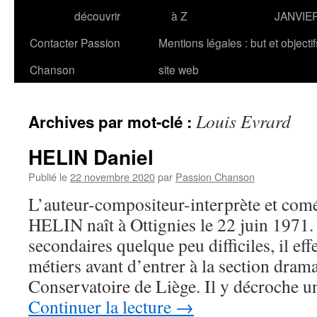
découvrir
à Z
JANVIE
Contacter Passion
Mentions légales : but et objecti
Chanson
site web
Louis Evrard
Archives par mot-clé :
HELIN Daniel
Publié le
22 novembre 2020
par
Passion Chanson
L’auteur-compositeur-interprète et com
HELIN naît à Ottignies le 22 juin 1971.
secondaires quelque peu difficiles, il eff
métiers avant d’entrer à la section dram
Conservatoire de Liège. Il y décroche 
Continuer la lecture
→