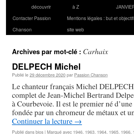
découvrir
à Z
JANVIE
Contacter Passion
Mentions légales : but et objecti
Chanson
site web
Carhaix
Archives par mot-clé :
DELPECH Michel
Publié le
29 décembre 2020
par
Passion Chanson
Le chanteur français Michel DELPECH 
complet de Jean-Michel Bertrand Delpec
à Courbevoie. Il est le premier né d’une 
fondée par un chromeur de métaux et 
Continuer la lecture
→
Publié dans
bios
|
Marqué avec
1946
,
1963
,
1964
,
1965
,
1966
,