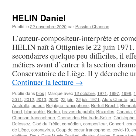
DELPECH
Michel
HELIN Daniel
Publié le
22 novembre 2020
par
Passion Chanson
L’auteur-compositeur-interprète et com
HELIN naît à Ottignies le 22 juin 1971.
secondaires quelque peu difficiles, il eff
métiers avant d’entrer à la section dram
Conservatoire de Liège. Il y décroche 
Continuer la lecture
→
Publié dans
bios
|
Marqué avec
12 octobre
,
1971
,
1997
,
1998
,
1
2011
,
2012
,
2013
,
2020
,
22 juin
,
22 juin 1971
,
Alors Chante
,
art
Australie
,
auteur
,
Belgique francophone
,
Bertolt Brecht
,
Biennal
band
,
biographie
,
Borlon
,
bravos du public
,
Bruxelles
,
Canada
,
Chanson francophone
,
Chorus des Hauts-de-Seine
,
Christophe
Defossez
,
Cloé du Trèfle
,
comédien
,
compositeur
,
Concert
,
conc
de Liège
,
coronavirus
,
Coup de coeur francophone
,
covid-19
,
cr
diplôme
,
Dour
,
Dour Music Festival
,
électro
,
études
,
Europe fra