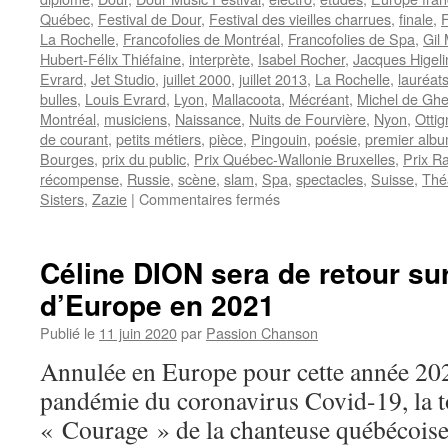
Québec
,
Festival de Dour
,
Festival des vieilles charrues
,
finale
,
La Rochelle
,
Francofolies de Montréal
,
Francofolies de Spa
,
Gil 
Hubert-Félix Thiéfaine
,
interprète
,
Isabel Rocher
,
Jacques Higeli
Evrard
,
Jet Studio
,
juillet 2000
,
juillet 2013
,
La Rochelle
,
lauréat
bulles
,
Louis Evrard
,
Lyon
,
Mallacoota
,
Mécréant
,
Michel de Ghe
Montréal
,
musiciens
,
Naissance
,
Nuits de Fourvière
,
Nyon
,
Ottig
de courant
,
petits métiers
,
pièce
,
Pingouin
,
poésie
,
premier alb
Bourges
,
prix du public
,
Prix Québec-Wallonie Bruxelles
,
Prix R
récompense
,
Russie
,
scène
,
slam
,
Spa
,
spectacles
,
Suisse
,
Thé
sur
Sisters
,
Zazie
|
Commentaires fermés
HELIN
Daniel
Céline DION sera de retour su
d’Europe en 2021
Publié le
11 juin 2020
par
Passion Chanson
Annulée en Europe pour cette année 202
pandémie du coronavirus Covid-19, la 
« Courage » de la chanteuse québécois