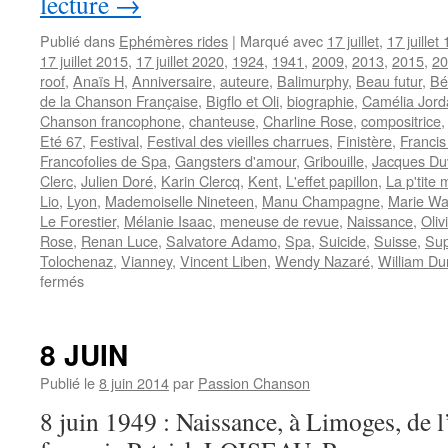
lecture
→
Publié dans
Ephémères rides
|
Marqué avec
17 juillet
,
17 juillet
17 juillet 2015
,
17 juillet 2020
,
1924
,
1941
,
2009
,
2013
,
2015
,
20
roof
,
Anaïs H
,
Anniversaire
,
auteure
,
Balimurphy
,
Beau futur
,
Bé
de la Chanson Française
,
Bigflo et Oli
,
biographie
,
Camélia Jor
Chanson francophone
,
chanteuse
,
Charline Rose
,
compositrice
Eté 67
,
Festival
,
Festival des vieilles charrues
,
Finistère
,
Francis
Francofolies de Spa
,
Gangsters d'amour
,
Gribouille
,
Jacques Duv
Clerc
,
Julien Doré
,
Karin Clercq
,
Kent
,
L'effet papillon
,
La p'tite
Lio
,
Lyon
,
Mademoiselle Nineteen
,
Manu Champagne
,
Marie Wa
Le Forestier
,
Mélanie Isaac
,
meneuse de revue
,
Naissance
,
Oliv
Rose
,
Renan Luce
,
Salvatore Adamo
,
Spa
,
Suicide
,
Suisse
,
Su
Tolochenaz
,
Vianney
,
Vincent Liben
,
Wendy Nazaré
,
William Du
sur
fermés
17
JUILLET
8 JUIN
Publié le
8 juin 2014
par
Passion Chanson
8 juin 1949 : Naissance, à Limoges, de l’