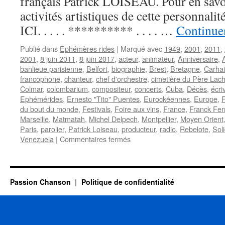
français Patrick LOISEAU. Pour en savoir
activités artistiques de cette personnal
ICI. . . . . ********** . . . . …
Continuer
Publié dans
Ephémères rides
|
Marqué avec
1949
,
2001
,
2011
,
2001
,
8 juin 2011
,
8 juin 2017
,
acteur
,
animateur
,
Anniversaire
,
banlieue parisienne
,
Belfort
,
biographie
,
Brest
,
Bretagne
,
Carhai
francophone
,
chanteur
,
chef d'orchestre
,
cimetière du Père Lac
Colmar
,
colombarium
,
compositeur
,
concerts
,
Cuba
,
Décès
,
écri
Ephémérides
,
Ernesto "Tito" Puentes
,
Eurockéennes
,
Europe
,
F
du bout du monde
,
Festivals
,
Foire aux vins
,
France
,
Franck Fer
Marseille
,
Matmatah
,
Michel Delpech
,
Montpellier
,
Moyen Orient
Paris
,
parolier
,
Patrick Loiseau
,
producteur
,
radio
,
Rebelote
,
Sol
sur
Venezuela
|
Commentaires fermés
8
JUIN
Passion Chanson
Politique de confidentialité