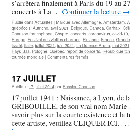
s’arrêtera finalement à Paris du 19 au 
concerts à La …
Continuer la lecture
→
Publié dans
Actualités
|
Marqué avec
Allemagne
,
Amsterdam
,
A
québécois
,
Autriche
,
avril 2021
,
Belgique
,
Canada
,
Carhaix
,
Cél
Chanson francophone
,
Chypre
,
concerts
,
coronavirus
,
covid-19
Europe
,
Festival des vieilles charrues
,
Finlande
,
France
,
Grande
Israël
,
Italie
,
juillet 2021
,
juin 2021
,
La Défense Arena
,
mai 2021
Pays-Bas
,
Pologne
,
Québec
,
report de concerts
,
République tc
sur
tournée mondiale
|
Commentaires fermés
Céline
DION
sera
17 JUILLET
de
retour
Publié le
17 juillet 2014
par
Passion Chanson
sur
17 juillet 1941 : Naissance, à Lyon, de l
les
scènes
GRIBOUILLE, de son vrai nom Marie-F
d’Europe
savoir plus sur la courte existence et la 
en
2021
cette artiste, veuillez CLIQUER ICI. . .