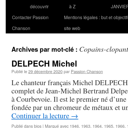
découvrir
à Z
JANVIE
Contacter Passion
Mentions légales : but et objecti
Chanson
site web
Copains-clopan
Archives par mot-clé :
DELPECH Michel
Publié le
29 décembre 2020
par
Passion Chanson
Le chanteur français Michel DELPECH 
complet de Jean-Michel Bertrand Delpec
à Courbevoie. Il est le premier né d’une 
fondée par un chromeur de métaux et 
Continuer la lecture
→
Publié dans
bios
|
Marqué avec
1946
,
1963
,
1964
,
1965
,
1966
,