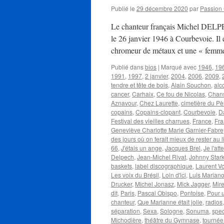
Publié le
29 décembre 2020
par
Passion
Le chanteur français Michel DELPE
le 26 janvier 1946 à Courbevoie. Il 
chromeur de métaux et une « fem
Publié dans
bios
|
Marqué avec
1946
,
19
1991
,
1997
,
2 janvier
,
2004
,
2006
,
2009
,
tendre et tête de bois
,
Alain Souchon
,
alc
cancer
,
Carhaix
,
Ce fou de Nicolas
,
Chans
Aznavour
,
Chez Laurette
,
cimetière du Pè
copains
,
Copains-clopant
,
Courbevoie
,
D
Festival des vieilles charrues
,
France
,
Fra
Geneviève Charlotte Marie Garnier-Fabre
des jours où on ferait mieux de rester au li
66
,
J'étais un ange
,
Jacques Brel
,
Je l'att
Delpech
,
Jean-Michel Rivat
,
Johnny Star
baskets
,
label discographique
,
Laurent V
Les voix du Brésil
,
Loin d'ici
,
Luis Marian
Drucker
,
Michel Jonasz
,
Mick Jagger
,
Mire
dit
,
Paris
,
Pascal Obispo
,
Pontoise
,
Pour un
chanteur
,
Que Marianne était jolie
,
radios
séparation
,
Sexa
,
Sologne
,
Sonuma
,
spec
Michodière
,
théâtre du Gymnase
,
tournée