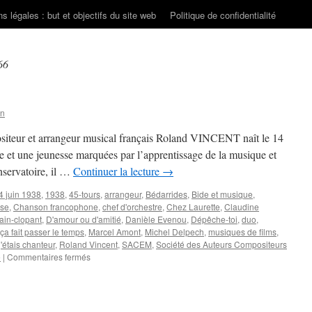
s légales : but et objectifs du site web
Politique de confidentialité
66
on
positeur et arrangeur musical français Roland VINCENT naît le 14
e et une jeunesse marquées par l’apprentissage de la musique et
nservatoire, il …
Continuer la lecture
→
4 juin 1938
,
1938
,
45-tours
,
arrangeur
,
Bédarrides
,
Bide et musique
,
ise
,
Chanson francophone
,
chef d'orchestre
,
Chez Laurette
,
Claudine
in-clopant
,
D'amour ou d'amitié
,
Danièle Evenou
,
Dépêche-toi
,
duo
,
ça fait passer le temps
,
Marcel Amont
,
Michel Delpech
,
musiques de films
,
'étais chanteur
,
Roland Vincent
,
SACEM
,
Société des Auteurs Compositeurs
sur
e
|
Commentaires fermés
VINCENT
Roland