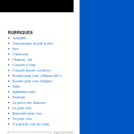
RUBRIQUES
Actualités
Anniversaires au jour le jour
bios
Carnet noir
Chanson . net
Concerts à venir
Concerts passés (Archives)
Ecoutés pour vous (Albums+EP's)
Ecoutés pour vous (Singles)
Edito
Ephémères rides
Festivals
La presse aux chansons
Lu pour vous
Rencontré pour vous
Vu pour vous
Y'a qu'à les voir sur scène