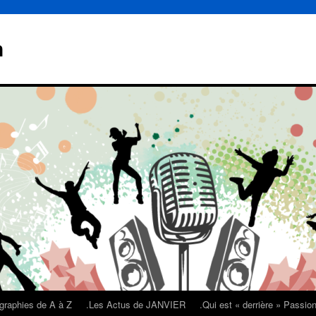
n
graphies de A à Z
.Les Actus de JANVIER
.Qui est « derrière » Passi