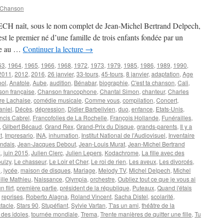
 Chanson
CH naît, sous le nom complet de Jean-Michel Bertrand Delpech,
est le premier né d’une famille de trois enfants fondée par un
me au …
Continuer la lecture
→
63
,
1964
,
1965
,
1966
,
1968
,
1972
,
1973
,
1979
,
1985
,
1986
,
1989
,
1990
,
2011
,
2012
,
2016
,
26 janvier
,
33-tours
,
45-tours
,
8 janvier
,
adaptation
,
Age
ool
,
Anatole
,
Aube
,
audition
,
Bénabar
,
biographie
,
C'est ta chanson
,
Cali
,
on française
,
Chanson francophone
,
Chantal Simon
,
chanteur
,
Charles
re Lachaise
,
comédie musicale
,
Comme vous
,
compilation
,
Concert
,
aniel
,
Décès
,
dépression
,
Didier Barbelivien
,
duo
,
enfance
,
Etats-Unis
,
ncis Cabrel
,
Francofolies de La Rochelle
,
François Hollande
,
Funérailles
,
,
Gilbert Bécaud
,
Grand Rex
,
Grand-Prix du Disque
,
grands-parents
,
Il y a
t
,
Impresario
,
INA
,
inhumation
,
Institut National de l'Audiovisuel
,
Inventaire
endais
,
Jean-Jacques Debout
,
Jean-Louis Murat
,
Jean-Michel Bertrand
k
,
juin 2015
,
Julien Clerc
,
Julien Lepers
,
Kodachrome
,
La fille avec des
oulzy
,
Le chasseur
,
Le Loir et Cher
,
Le roi de rien
,
Les aveux
,
Les divorcés
,
o
,
lycée
,
maison de disques
,
Mariage
,
Melody TV
,
Michel Delpech
,
Michel
ille Mathieu
,
Naissance
,
Olympia
,
orchestre
,
Oubliez tout ce que je vous ai
 flirt
,
première partie
,
président de la république
,
Puteaux
,
Quand j'étais
,
reprises
,
Roberto Alagna
,
Roland Vincent
,
Sacha Distel
,
scolarité
,
tacle
,
Stars 90
,
Stupéfiant
,
Sylvie Vartan
,
T'as un ami
,
théâtre de la
 des idoles
,
tournée mondiale
,
Trema
,
Trente manières de quitter une fille
,
Tu