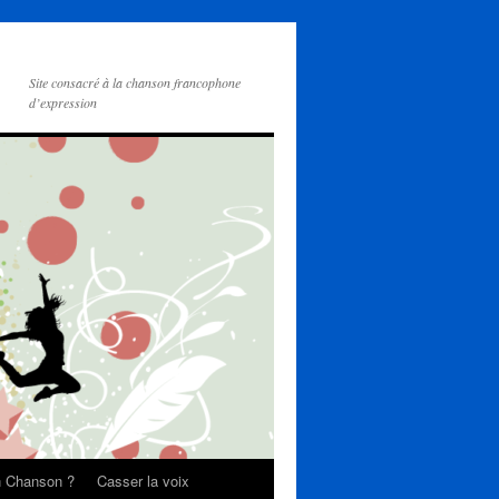
Site consacré à la chanson francophone
d’expression
on Chanson ?
Casser la voix