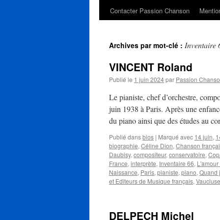
Contacter Passion Chanson
Mention
Inventaire 
Archives par mot-clé :
VINCENT Roland
Publié le
1 juin 2024
par
Passion Chans
Le pianiste, chef d’orchestre, com
juin 1938 à Paris. Après une enfanc
du piano ainsi que des études au co
Publié dans
bios
|
Marqué avec
14 juin
,
1
biographie
,
Céline Dion
,
Chanson frança
Daubisy
,
compositeur
,
conservatoire
,
Copa
France
,
interprète
,
Inventaire 66
,
L'amour 
Naissance
,
Paris
,
pianiste
,
piano
,
Quand j
et Editeurs de Musique français
,
Vauclus
DELPECH Michel