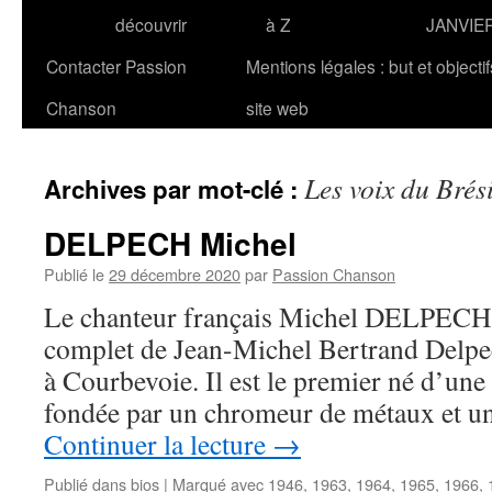
découvrir
à Z
JANVIE
Contacter Passion
Mentions légales : but et objecti
Chanson
site web
Les voix du Brési
Archives par mot-clé :
DELPECH Michel
Publié le
29 décembre 2020
par
Passion Chanson
Le chanteur français Michel DELPECH 
complet de Jean-Michel Bertrand Delpec
à Courbevoie. Il est le premier né d’une 
fondée par un chromeur de métaux et 
Continuer la lecture
→
Publié dans
bios
|
Marqué avec
1946
,
1963
,
1964
,
1965
,
1966
,