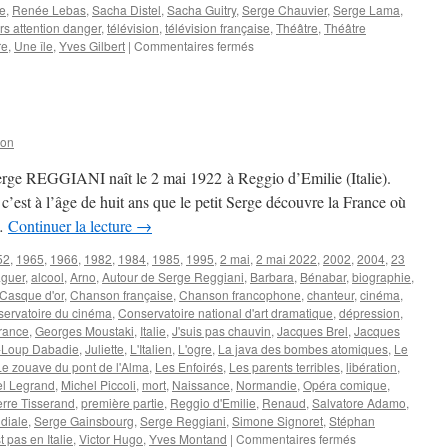
e
,
Renée Lebas
,
Sacha Distel
,
Sacha Guitry
,
Serge Chauvier
,
Serge Lama
,
s attention danger
,
télévision
,
télévision française
,
Théâtre
,
Théâtre
sur
re
,
Une île
,
Yves Gilbert
|
Commentaires fermés
LAMA
Serge
son
erge REGGIANI naît le 2 mai 1922 à Reggio d’Emilie (Italie).
 c’est à l’âge de huit ans que le petit Serge découvre la France où
 …
Continuer la lecture
→
52
,
1965
,
1966
,
1982
,
1984
,
1985
,
1995
,
2 mai
,
2 mai 2022
,
2002
,
2004
,
23
aguer
,
alcool
,
Arno
,
Autour de Serge Reggiani
,
Barbara
,
Bénabar
,
biographie
,
Casque d'or
,
Chanson française
,
Chanson francophone
,
chanteur
,
cinéma
,
ervatoire du cinéma
,
Conservatoire national d'art dramatique
,
dépression
,
rance
,
Georges Moustaki
,
Italie
,
J'suis pas chauvin
,
Jacques Brel
,
Jacques
-Loup Dabadie
,
Juliette
,
L'Italien
,
L'ogre
,
La java des bombes atomiques
,
Le
Le zouave du pont de l'Alma
,
Les Enfoirés
,
Les parents terribles
,
libération
,
el Legrand
,
Michel Piccoli
,
mort
,
Naissance
,
Normandie
,
Opéra comique
,
erre Tisserand
,
première partie
,
Reggio d'Emilie
,
Renaud
,
Salvatore Adamo
,
diale
,
Serge Gainsbourg
,
Serge Reggiani
,
Simone Signoret
,
Stéphan
sur
t pas en Italie
,
Victor Hugo
,
Yves Montand
|
Commentaires fermés