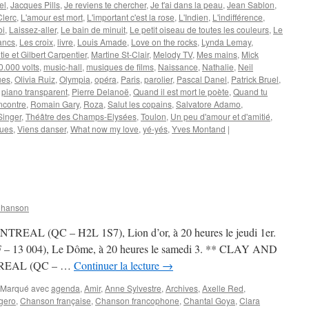
el
,
Jacques Pills
,
Je reviens te chercher
,
Je t'ai dans la peau
,
Jean Sablon
,
Clerc
,
L'amour est mort
,
L'important c'est la rose
,
L'Indien
,
L'indifférence
,
oi
,
Laissez-aller
,
Le bain de minuit
,
Le petit oiseau de toutes les couleurs
,
Le
lancs
,
Les croix
,
livre
,
Louis Amade
,
Love on the rocks
,
Lynda Lemay
,
tie et Gilbert Carpentier
,
Martine St-Clair
,
Melody TV
,
Mes mains
,
Mick
.000 volts
,
music-hall
,
musiques de films
,
Naissance
,
Nathalie
,
Neil
ues
,
Olivia Ruiz
,
Olympia
,
opéra
,
Paris
,
parolier
,
Pascal Danel
,
Patrick Bruel
,
,
piano transparent
,
Pierre Delanoë
,
Quand il est mort le poète
,
Quand tu
contre
,
Romain Gary
,
Roza
,
Salut les copains
,
Salvatore Adamo
,
Singer
,
Théâtre des Champs-Elysées
,
Toulon
,
Un peu d'amour et d'amitié
,
ques
,
Viens danser
,
What now my love
,
yé-yés
,
Yves Montand
|
Chanson
 (QC – H2L 1S7), Lion d’or, à 20 heures le jeudi 1er.
13 004), Le Dôme, à 20 heures le samedi 3. ** CLAY AND
REAL (QC – …
Continuer la lecture
→
Marqué avec
agenda
,
Amir
,
Anne Sylvestre
,
Archives
,
Axelle Red
,
gero
,
Chanson française
,
Chanson francophone
,
Chantal Goya
,
Clara