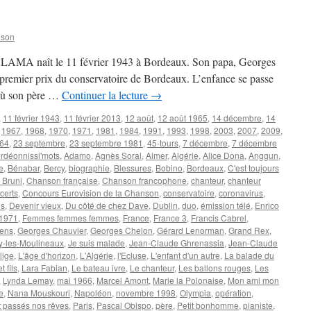
nson
rge LAMA naît le 11 février 1943 à Bordeaux. Son papa, Georges
t premier prix du conservatoire de Bordeaux. L’enfance se passe
s où son père …
Continuer la lecture
→
,
11 février 1943
,
11 février 2013
,
12 août
,
12 août 1965
,
14 décembre
,
14
,
1967
,
1968
,
1970
,
1971
,
1981
,
1984
,
1991
,
1993
,
1998
,
2003
,
2007
,
2009
,
964
,
23 septembre
,
23 septembre 1981
,
45-tours
,
7 décembre
,
7 décembre
rdéonnissi'mots
,
Adamo
,
Agnès Soral
,
Aimer
,
Algérie
,
Alice Dona
,
Anggun
,
e
,
Bénabar
,
Bercy
,
biographie
,
Blessures
,
Bobino
,
Bordeaux
,
C'est toujours
 Bruni
,
Chanson française
,
Chanson francophone
,
chanteur
,
chanteur
certs
,
Concours Eurovision de la Chanson
,
conservatoire
,
coronavirus
,
s
,
Devenir vieux
,
Du côté de chez Dave
,
Dublin
,
duo
,
émission télé
,
Enrico
 1971
,
Femmes femmes femmes
,
France
,
France 3
,
Francis Cabrel
,
sens
,
Georges Chauvier
,
Georges Chelon
,
Gérard Lenorman
,
Grand Rex
,
sy-les-Moulineaux
,
Je suis malade
,
Jean-Claude Ghrenassia
,
Jean-Claude
lige
,
L'âge d'horizon
,
L'Algérie
,
l'Ecluse
,
L'enfant d'un autre
,
La balade du
 fils
,
Lara Fabian
,
Le bateau ivre
,
Le chanteur
,
Les ballons rouges
,
Les
,
Lynda Lemay
,
mai 1966
,
Marcel Amont
,
Marie la Polonaise
,
Mon ami mon
e
,
Nana Mouskouri
,
Napoléon
,
novembre 1998
,
Olympia
,
opération
,
 passés nos rêves
,
Paris
,
Pascal Obispo
,
père
,
Petit bonhomme
,
pianiste
,