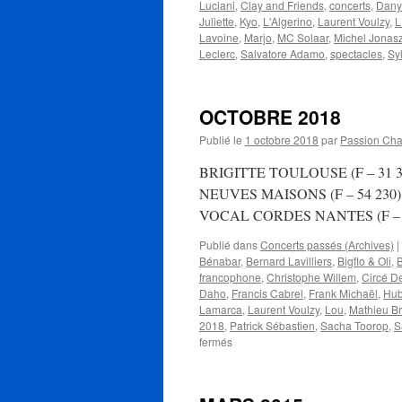
Luciani
,
Clay and Friends
,
concerts
,
Dany 
Juliette
,
Kyo
,
L'Algerino
,
Laurent Voulzy
,
L
Lavoine
,
Marjo
,
MC Solaar
,
Michel Jonas
Leclerc
,
Salvatore Adamo
,
spectacles
,
Sy
OCTOBRE 2018
Publié le
1 octobre 2018
par
Passion Ch
BRIGITTE TOULOUSE (F – 31 300)
NEUVES MAISONS (F – 54 230), Cent
VOCAL CORDES NANTES (F –
Publié dans
Concerts passés (Archives)
|
Bénabar
,
Bernard Lavilliers
,
Bigflo & Oli
,
B
francophone
,
Christophe Willem
,
Circé D
Daho
,
Francis Cabrel
,
Frank Michaël
,
Hub
Lamarca
,
Laurent Voulzy
,
Lou
,
Mathieu B
2018
,
Patrick Sébastien
,
Sacha Toorop
,
S
sur
fermés
OCTOBRE
2018