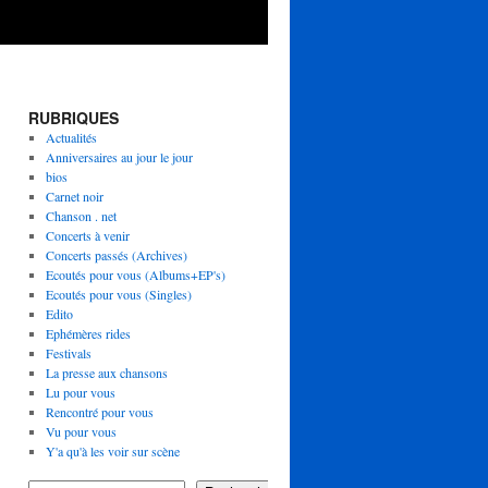
RUBRIQUES
Actualités
Anniversaires au jour le jour
bios
Carnet noir
Chanson . net
Concerts à venir
Concerts passés (Archives)
Ecoutés pour vous (Albums+EP's)
Ecoutés pour vous (Singles)
Edito
Ephémères rides
Festivals
La presse aux chansons
Lu pour vous
Rencontré pour vous
Vu pour vous
Y'a qu'à les voir sur scène