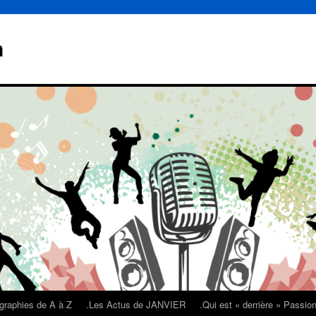
n
graphies de A à Z
.Les Actus de JANVIER
.Qui est « derrière » Passi