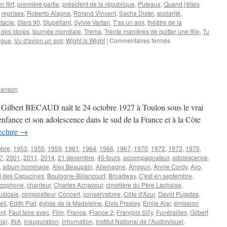
 flirt
,
première partie
,
président de la république
,
Puteaux
,
Quand j'étais
,
reprises
,
Roberto Alagna
,
Roland Vincent
,
Sacha Distel
,
scolarité
,
tacle
,
Stars 90
,
Stupéfiant
,
Sylvie Vartan
,
T'as un ami
,
théâtre de la
 des idoles
,
tournée mondiale
,
Trema
,
Trente manières de quitter une fille
,
Tu
sur
ogue
,
Vu d'avion un soir
,
Wight is Wight
|
Commentaires fermés
DELPECH
Michel
hanson
s Gilbert BECAUD naît le 24 octobre 1927 à Toulon sous le vrai
enfance et son adolescence dans le sud de la France et à la Côte
lecture
→
mbre
,
1953
,
1955
,
1959
,
1961
,
1964
,
1966
,
1967
,
1970
,
1972
,
1973
,
1975
,
7
,
2001
,
2011
,
2014
,
21 décembre
,
45-tours
,
accompagnateur
,
adolescence
,
,
album hommage
,
Alex Beaupain
,
Allemagne
,
Anggun
,
Annie Cordy
,
Ayo
,
d des Capucines
,
Boulogne-Billancourt
,
Broadway
,
C'est en septembre
,
ncophone
,
chanteur
,
Charles Aznavour
,
cimetière du Père Lachaise
,
sicale
,
compositeur
,
Concert
,
conservatoire
,
Côte d'Azur
,
David Pujadas
,
ell
,
Edith Piaf
,
église de la Madeleine
,
Elvis Presley
,
Emile Ajar
,
émission
nt
,
Faut faire avec
,
Film
,
France
,
France 2
,
François Silly
,
Funérailles
,
Gilbert
pia)
,
INA
,
inauguration
,
inhumation
,
Institut National de l'Audiovisuel
,