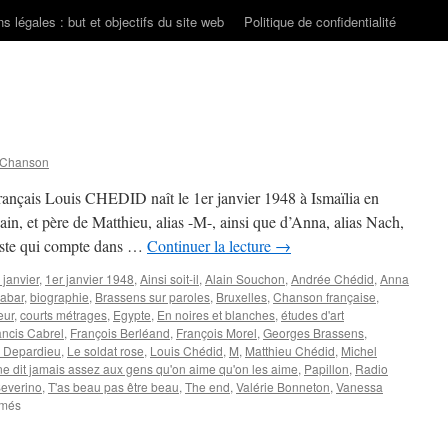
s légales : but et objectifs du site web
Politique de confidentialité
 Chanson
 français Louis CHEDID naît le 1er janvier 1948 à Ismaïlia en
ain, et père de Matthieu, alias -M-, ainsi que d’Anna, alias Nach,
tiste qui compte dans …
Continuer la lecture
→
 janvier
,
1er janvier 1948
,
Ainsi soit-il
,
Alain Souchon
,
Andrée Chédid
,
Anna
abar
,
biographie
,
Brassens sur paroles
,
Bruxelles
,
Chanson française
,
eur
,
courts métrages
,
Egypte
,
En noires et blanches
,
études d'art
ancis Cabrel
,
François Berléand
,
François Morel
,
Georges Brassens
,
e Depardieu
,
Le soldat rose
,
Louis Chédid
,
M
,
Matthieu Chédid
,
Michel
e dit jamais assez aux gens qu'on aime qu'on les aime
,
Papillon
,
Radio
everino
,
T'as beau pas être beau
,
The end
,
Valérie Bonneton
,
Vanessa
sur
rmés
CHEDID
Louis