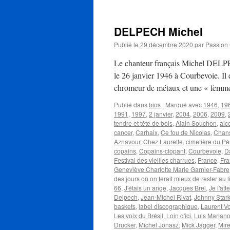
DELPECH Michel
Publié le
29 décembre 2020
par
Passion
Le chanteur français Michel DELPE
le 26 janvier 1946 à Courbevoie. Il 
chromeur de métaux et une « fem
Publié dans
bios
|
Marqué avec
1946
,
19
1991
,
1997
,
2 janvier
,
2004
,
2006
,
2009
,
tendre et tête de bois
,
Alain Souchon
,
alc
cancer
,
Carhaix
,
Ce fou de Nicolas
,
Chans
Aznavour
,
Chez Laurette
,
cimetière du Pè
copains
,
Copains-clopant
,
Courbevoie
,
D
Festival des vieilles charrues
,
France
,
Fra
Geneviève Charlotte Marie Garnier-Fabre
des jours où on ferait mieux de rester au li
66
,
J'étais un ange
,
Jacques Brel
,
Je l'att
Delpech
,
Jean-Michel Rivat
,
Johnny Star
baskets
,
label discographique
,
Laurent V
Les voix du Brésil
,
Loin d'ici
,
Luis Marian
Drucker
,
Michel Jonasz
,
Mick Jagger
,
Mire