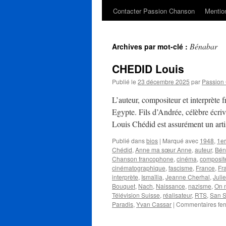
Contacter Passion Chanson
Mention
Bénabar
Archives par mot-clé :
CHEDID Louis
Publié le
23 décembre 2025
par
Passion
L’auteur, compositeur et interprète
Egypte. Fils d’Andrée, célèbre écriv
Louis Chédid est assurément un ar
Publié dans
bios
|
Marqué avec
1948
,
1er
Chédid
,
Anne ma sœur Anne
,
auteur
,
Bén
Chanson francophone
,
cinéma
,
composit
cinématographique
,
fascisme
,
France
,
Fr
interprète
,
Ismaïlia
,
Jeanne Cherhal
,
Juli
Bouquet
,
Nach
,
Naissance
,
nazisme
,
On n
Télévision Suisse
,
réalisateur
,
RTS
,
San S
Paradis
,
Yvan Cassar
|
Commentaires fe