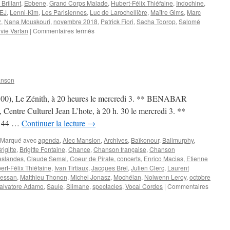
Brillant
,
Ebbene
,
Grand Corps Malade
,
Hubert-Félix Thiéfaine
,
Indochine
,
EJ
,
Lenni-Kim
,
Les Parisiennes
,
Luc de Larochellière
,
Maître Gims
,
Marc
z
,
Nana Mouskouri
,
novembre 2018
,
Patrick Fiori
,
Sacha Toorop
,
Salomé
sur
lvie Vartan
|
Commentaires fermés
NOVEMBRE
2018
anson
, Le Zénith, à 20 heures le mercredi 3. ** BENABAR
re Culturel Jean L’hote, à 20 h. 30 le mercredi 3. **
 44 …
Continuer la lecture
→
Marqué avec
agenda
,
Alec Mansion
,
Archives
,
Baïkonour
,
Balimurphy
,
rigitte
,
Brigitte Fontaine
,
Chance
,
Chanson française
,
Chanson
eslandes
,
Claude Semal
,
Coeur de Pirate
,
concerts
,
Enrico Macias
,
Etienne
ert-Félix Thiéfaine
,
Ivan Tirtiaux
,
Jacques Brel
,
Julien Clerc
,
Laurent
ressan
,
Matthieu Thonon
,
Michel Jonasz
,
Mochélan
,
Nolwenn Leroy
,
octobre
alvatore Adamo
,
Saule
,
Slimane
,
spectacles
,
Vocal Cordes
|
Commentaires