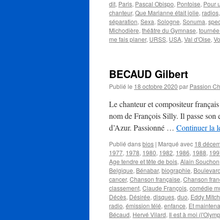
dit
,
Paris
,
Pascal Obispo
,
Pontoise
,
Pour un
chanteur
,
Que Marianne était jolie
,
radios
séparation
,
Sexa
,
Sologne
,
Sonuma
,
spec
Michodière
,
théâtre du Gymnase
,
tournée
me fais planer
,
URSS
,
USA
,
Val d'Oise
,
V
BECAUD Gilbert
Publié le
18 octobre 2020
par
Passion C
Le chanteur et compositeur françai
nom de François Silly. Il passe son 
d’Azur. Passionné …
Continuer la 
Publié dans
bios
|
Marqué avec
18 déce
1977
,
1978
,
1980
,
1982
,
1986
,
1988
,
199
Age tendre et tête de bois
,
Alain Souchon
Belgique
,
Bénabar
,
biographie
,
Boulevar
cancer
,
Chanson française
,
Chanson fra
classement
,
Claude François
,
comédie mu
Décès
,
Désirée
,
disques
,
duo
,
Eddy Mitch
radio
,
émission télé
,
enfance
,
Et maintena
Bécaud
,
Hervé Vilard
,
Il est à moi (l'Olym