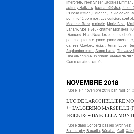
interprète
,
Ireen Sheer
,
Jacques Emmanu
Johnny Hallyday
,
journal télévisé
,
Julien 
L'Opéra d'Aran
,
L'orange
,
La vie devant s
pommier à pommes
,
Les cerisiers sont b
Madame Roza
,
maladie
,
Marie Bizet
,
Mari
Lanaro
,
Moi je veux chanter
,
Monsieur 100
Diamond
,
Nice
,
Nous les copains
,
obsèq
péniche
,
pianiste
,
piano
,
piano classique
danses
,
Québec
,
récital
,
Renan Luce
,
Ren
September morn
,
Serge Lama
,
The Jazz 
Une vie comme un roman
,
ventes de dis
sur
Commentaires fermés
BECAUD
Gilbert
NOVEMBRE 2018
Publié le
1 novembre 2018
par
Passion 
LUC DE LAROCHELLIERE MONTREAL
** L’ALGERINO MARSEILLE (F – 
FRIENDS + BARCELLA MONT
Publié dans
Concerts passés (Archives)
|
Balimurphy
,
Barcella
,
Bénabar
,
Cali
,
Calo