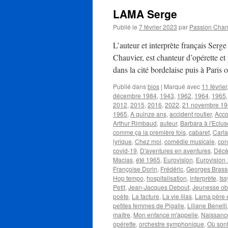
LAMA Serge
Publié le
7 février 2023
par
Passion Cha
L’auteur et interprète français Se
Chauvier, est chanteur d’opérette e
dans la cité bordelaise puis à Pari
Publié dans
bios
|
Marqué avec
11 février
décembre 1984
,
1943
,
1962
,
1964
,
1965
2012
,
2015
,
2016
,
2022
,
21 novembre 1
1965
,
A quinze ans
,
accident routier
,
Acco
Arthur Rimbaud
,
auteur
,
Barbara à l'Eclus
comme ça la première fois
,
cabaret
,
Carla
lyrique
,
Chez moi
,
comédie musicale
,
con
covid-19
,
D'aventures en aventures
,
Décè
Macias
,
été 1965
,
Eurovision
,
Eurovision
Françoise Dorin
,
Frédéric
,
Georges Bras
Hop tempo
,
hospitalisation
,
interprète
,
Is
Petit
,
Jean-Jacques Debout
,
Jeunesse ob
poète
,
La facture
,
La vie lilas
,
Lama père et
petites femmes de Pigalle
,
Liliane Benelli
maître
,
Mon enfance m'appelle
,
Naissanc
opérette
,
orchestre symphonique
,
Où sont