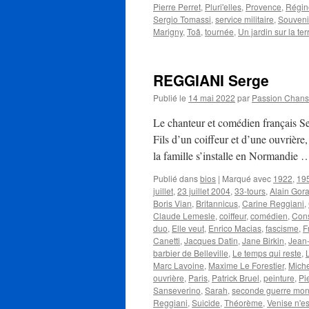
Pierre Perret
,
Pluri'elles
,
Provence
,
Régin
Sergio Tomassi
,
service militaire
,
Souvenir
Marigny
,
Toâ
,
tournée
,
Un jardin sur la ter
REGGIANI Serge
Publié le
14 mai 2022
par
Passion Chan
Le chanteur et comédien français S
Fils d’un coiffeur et d’une ouvrière,
la famille s’installe en Normandie
Publié dans
bios
|
Marqué avec
1922
,
19
juillet
,
23 juillet 2004
,
33-tours
,
Alain Gor
Boris Vian
,
Britannicus
,
Carine Reggiani
,
Claude Lemesle
,
coiffeur
,
comédien
,
Cons
duo
,
Elle veut
,
Enrico Macias
,
fascisme
,
F
Canetti
,
Jacques Datin
,
Jane Birkin
,
Jean
barbier de Belleville
,
Le temps qui reste
,
Marc Lavoine
,
Maxime Le Forestier
,
Mich
ouvrière
,
Paris
,
Patrick Bruel
,
peinture
,
Pi
Sanseverino
,
Sarah
,
seconde guerre mon
Reggiani
,
Suicide
,
Théorème
,
Venise n'es