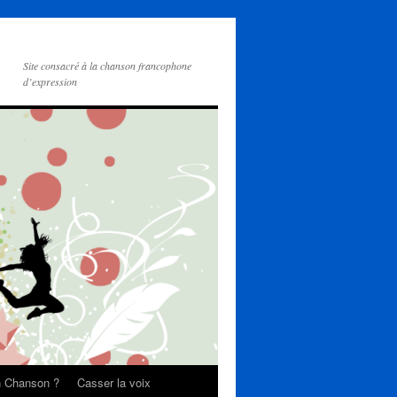
Site consacré à la chanson francophone
d’expression
on Chanson ?
Casser la voix