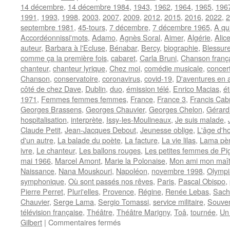
14 décembre
,
14 décembre 1984
,
1943
,
1962
,
1964
,
1965
,
196
1991
,
1993
,
1998
,
2003
,
2007
,
2009
,
2012
,
2015
,
2016
,
2022
,
2
septembre 1981
,
45-tours
,
7 décembre
,
7 décembre 1965
,
A qu
Accordéonnissi'mots
,
Adamo
,
Agnès Soral
,
Aimer
,
Algérie
,
Alic
auteur
,
Barbara à l'Ecluse
,
Bénabar
,
Bercy
,
biographie
,
Blessur
comme ça la première fois
,
cabaret
,
Carla Bruni
,
Chanson franç
chanteur
,
chanteur lyrique
,
Chez moi
,
comédie musicale
,
concer
Chanson
,
conservatoire
,
coronavirus
,
covid-19
,
D'aventures en 
côté de chez Dave
,
Dublin
,
duo
,
émission télé
,
Enrico Macias
,
é
1971
,
Femmes femmes femmes
,
France
,
France 3
,
Francis Cab
Georges Brassens
,
Georges Chauvier
,
Georges Chelon
,
Gérard
hospitalisation
,
interprète
,
Issy-les-Moulineaux
,
Je suis malade
,
Claude Petit
,
Jean-Jacques Debout
,
Jeunesse oblige
,
L'âge d'h
d'un autre
,
La balade du poète
,
La facture
,
La vie lilas
,
Lama père
ivre
,
Le chanteur
,
Les ballons rouges
,
Les petites femmes de Pig
mai 1966
,
Marcel Amont
,
Marie la Polonaise
,
Mon ami mon maît
Naissance
,
Nana Mouskouri
,
Napoléon
,
novembre 1998
,
Olympi
symphonique
,
Où sont passés nos rêves
,
Paris
,
Pascal Obispo
,
Pierre Perret
,
Pluri'elles
,
Provence
,
Régine
,
Renée Lebas
,
Sach
Chauvier
,
Serge Lama
,
Sergio Tomassi
,
service militaire
,
Souven
télévision française
,
Théâtre
,
Théâtre Marigny
,
Toâ
,
tournée
,
Un 
sur
Gilbert
|
Commentaires fermés