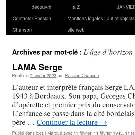
découvrir
à Z
JANVIE
Contacter Passion
Mentions légales : but et objecti
Chanson
site web
L’âge d’horizon
Archives par mot-clé :
LAMA Serge
Publié le
7 février 2023
par
Passion Chanson
L’auteur et interprète français Serge LA
1943 à Bordeaux. Son papa, Georges Cha
d’opérette et premier prix du conservat
L’enfance se passe dans la cité bordelais
père …
Continuer la lecture
→
Publié dans
bios
|
Marqué avec
11 février
,
11 février 1943
,
11 fé