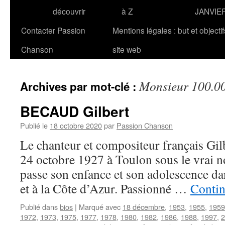
découvrir
à Z
JANVIE
Contacter Passion
Mentions légales : but et objecti
Chanson
site web
Monsieur 100.00
Archives par mot-clé :
BECAUD Gilbert
Publié le
18 octobre 2020
par
Passion Chanson
Le chanteur et compositeur français Gi
24 octobre 1927 à Toulon sous le vrai no
passe son enfance et son adolescence da
et à la Côte d’Azur. Passionné …
Contin
Publié dans
bios
|
Marqué avec
18 décembre
,
1953
,
1955
,
1959
1972
,
1973
,
1975
,
1977
,
1978
,
1980
,
1982
,
1986
,
1988
,
1997
,
2