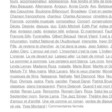
tours
,
accompagnateur
,
adolescence
,
Age tendre et tête de bois
Alex Beaupain
,
Allemagne
,
Anggun
,
Annie Cordy
,
Ayo
,
Belgiqu
des Capucines
,
Boulogne-Billancourt
,
Broadway
,
C'est en sept
Chanson francophone
,
chanteur
,
Charles Aznavour
,
cimetière d
François
,
comédie musicale
,
compositeur
,
Concert
,
conservatoir
Décès
,
Désirée
,
disques
,
duo
,
Eddy Mitchell
,
Edith Piaf
,
église 
Ajar
,
émission radio
,
émission télé
,
enfance
,
Et maintenant
,
Faut
François Silly
,
Funérailles
,
Gilbert Bécaud
,
Hervé Vilard
,
Il est à
inhumation
,
Institut National de l'Audiovisuel
,
interprète
,
Ireen S
Pills
,
Je reviens te chercher
,
Je t'ai dans la peau
,
Jean Sablon
,
J
Julien Clerc
,
L'amour est mort
,
L'important c'est la rose
,
L'Indien
L'orange
,
La vie devant soi
,
Laissez-aller
,
Le bain de minuit
,
Le p
Le pommier à pommes
,
Les cerisiers sont blancs
,
Les croix
,
livr
Lynda Lemay
,
Madame Roza
,
maladie
,
Marie Bizet
,
Maritie et G
Melody TV
,
Mes mains
,
Mick Lanaro
,
Moi je veux chanter
,
Monsi
musiques de films
,
Naissance
,
Nathalie
,
Neil Diamond
,
Nice
,
Nou
Ruiz
,
Olympia
,
opéra
,
Paris
,
parolier
,
Pascal Danel
,
Patrick Brue
classique
,
piano transparent
,
Pierre Delanoë
,
Quand il est mort 
récital
,
Renan Luce
,
Rencontre
,
Romain Gary
,
Roza
,
Salut les c
September morn
,
Serge Lama
,
The Jazz Singer
,
Théâtre des 
d'amour et d'amitié
,
Une vie comme un roman
,
ventes de disqu
sur
yé-yés
,
Yves Montand
|
Commentaires fermés
BECAUD