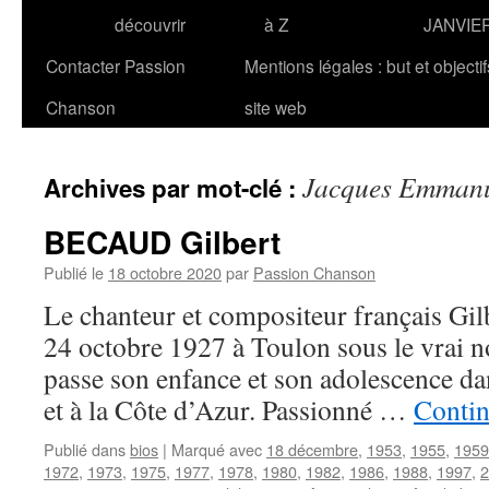
découvrir
à Z
JANVIE
Contacter Passion
Mentions légales : but et objecti
Chanson
site web
Jacques Emman
Archives par mot-clé :
BECAUD Gilbert
Publié le
18 octobre 2020
par
Passion Chanson
Le chanteur et compositeur français Gi
24 octobre 1927 à Toulon sous le vrai no
passe son enfance et son adolescence da
et à la Côte d’Azur. Passionné …
Contin
Publié dans
bios
|
Marqué avec
18 décembre
,
1953
,
1955
,
1959
1972
,
1973
,
1975
,
1977
,
1978
,
1980
,
1982
,
1986
,
1988
,
1997
,
2