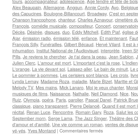
tours
,
accompagnateur
,
adolescence
,
Age tendre et tête de bois
Alex Beaupain
,
Allemagne
,
Anggun
,
Annie Cordy
,
Ayo
,
Belgiqu
des Capucines
,
Boulogne-Billancourt
,
Broadway
,
C'est en sept
Chanson francophone
,
chanteur
,
Charles Aznavour
,
cimetière d
François
,
comédie musicale
,
compositeur
,
Concert
,
conservatoir
Décès
,
Désirée
,
disques
,
duo
,
Eddy Mitchell
,
Edith Piaf
,
église 
Ajar
,
émission radio
,
émission télé
,
enfance
,
Et maintenant
,
Faut
François Silly
,
Funérailles
,
Gilbert Bécaud
,
Hervé Vilard
,
Il est à
inhumation
,
Institut National de l'Audiovisuel
,
interprète
,
Ireen S
Pills
,
Je reviens te chercher
,
Je t'ai dans la peau
,
Jean Sablon
,
J
Julien Clerc
,
L'amour est mort
,
L'important c'est la rose
,
L'Indien
L'orange
,
La vie devant soi
,
Laissez-aller
,
Le bain de minuit
,
Le p
Le pommier à pommes
,
Les cerisiers sont blancs
,
Les croix
,
livr
Lynda Lemay
,
Madame Roza
,
maladie
,
Marie Bizet
,
Maritie et G
Melody TV
,
Mes mains
,
Mick Lanaro
,
Moi je veux chanter
,
Monsi
musiques de films
,
Naissance
,
Nathalie
,
Neil Diamond
,
Nice
,
Nou
Ruiz
,
Olympia
,
opéra
,
Paris
,
parolier
,
Pascal Danel
,
Patrick Brue
classique
,
piano transparent
,
Pierre Delanoë
,
Quand il est mort 
récital
,
Renan Luce
,
Rencontre
,
Romain Gary
,
Roza
,
Salut les c
September morn
,
Serge Lama
,
The Jazz Singer
,
Théâtre des 
d'amour et d'amitié
,
Une vie comme un roman
,
ventes de disqu
sur
yé-yés
,
Yves Montand
|
Commentaires fermés
BECAUD