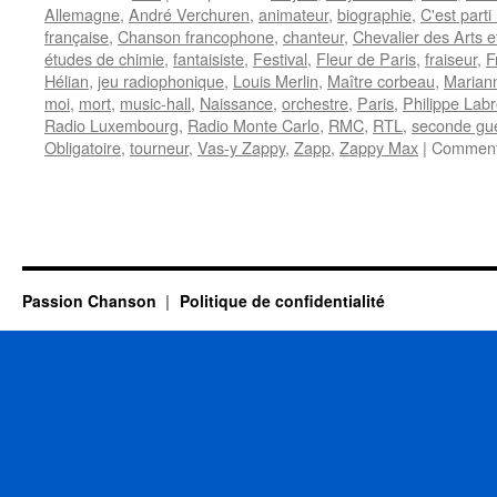
Allemagne
,
André Verchuren
,
animateur
,
biographie
,
C'est part
française
,
Chanson francophone
,
chanteur
,
Chevalier des Arts e
études de chimie
,
fantaisiste
,
Festival
,
Fleur de Paris
,
fraiseur
,
F
Hélian
,
jeu radiophonique
,
Louis Merlin
,
Maître corbeau
,
Marian
moi
,
mort
,
music-hall
,
Naissance
,
orchestre
,
Paris
,
Philippe Lab
Radio Luxembourg
,
Radio Monte Carlo
,
RMC
,
RTL
,
seconde gu
Obligatoire
,
tourneur
,
Vas-y Zappy
,
Zapp
,
Zappy Max
|
Comment
Passion Chanson
Politique de confidentialité