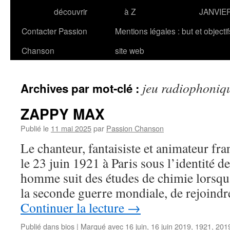
découvrir
à Z
JANVIE
Contacter Passion
Mentions légales : but et objecti
Chanson
site web
jeu radiophoniq
Archives par mot-clé :
ZAPPY MAX
Publié le
11 mai 2025
par
Passion Chanson
Le chanteur, fantaisiste et animateur f
le 23 juin 1921 à Paris sous l’identité 
homme suit des études de chimie lorsqu’i
la seconde guerre mondiale, de rejoindr
Continuer la lecture
→
Publié dans
bios
|
Marqué avec
16 juin
,
16 juin 2019
,
1921
,
201