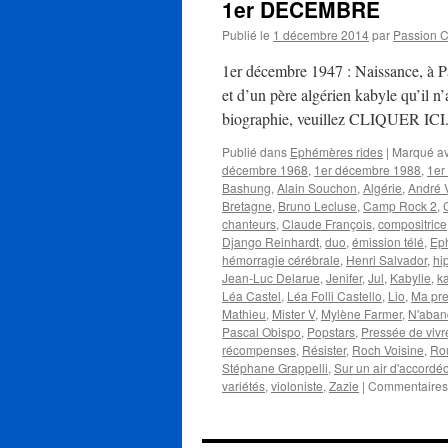
1er DECEMBRE
Publié le
1 décembre 2014
par
Passion 
1er décembre 1947 : Naissance, à 
et d’un père algérien kabyle qu’il n’
biographie, veuillez CLIQUER ICI.
Publié dans
Ephémères rides
|
Marqué a
décembre 1968
,
1er décembre 1988
,
1er
Bashung
,
Alain Souchon
,
Algérie
,
André 
Bretagne
,
Bruno Lecluse
,
Camp Rock 2
,
chanteurs
,
Claude François
,
compositrice
Django Reinhardt
,
duo
,
émission télé
,
Ep
hémorragie cérébrale
,
Henri Salvador
,
hi
Jean-Luc Delarue
,
Jenifer
,
Jul
,
Kabylie
,
k
Léa Castel
,
Léa Folli Castello
,
Lio
,
Ma pre
Mathieu
,
Mister V
,
Mylène Farmer
,
N'aban
Pascal Obispo
,
Popstars
,
Pressée de vivr
récompenses
,
Résister
,
Roch Voisine
,
Rou
Stéphane Grappelli
,
Sur un air d'accordé
variétés
,
violoniste
,
Zazie
|
Commentaires