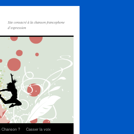
Site consacré à la chanson francophone
d’expression
on Chanson ?
Casser la voix