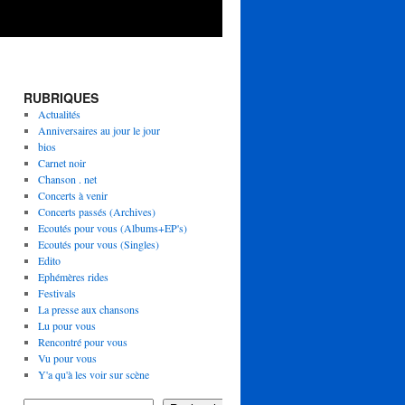
RUBRIQUES
Actualités
Anniversaires au jour le jour
bios
Carnet noir
Chanson . net
Concerts à venir
Concerts passés (Archives)
Ecoutés pour vous (Albums+EP's)
Ecoutés pour vous (Singles)
Edito
Ephémères rides
Festivals
La presse aux chansons
Lu pour vous
Rencontré pour vous
Vu pour vous
Y'a qu'à les voir sur scène