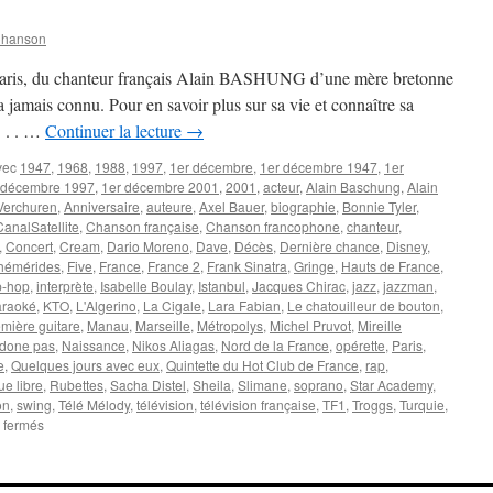
Chanson
Paris, du chanteur français Alain BASHUNG d’une mère bretonne
a jamais connu. Pour en savoir plus sur sa vie et connaître sa
 . . …
Continuer la lecture
→
vec
1947
,
1968
,
1988
,
1997
,
1er décembre
,
1er décembre 1947
,
1er
 décembre 1997
,
1er décembre 2001
,
2001
,
acteur
,
Alain Baschung
,
Alain
Verchuren
,
Anniversaire
,
auteure
,
Axel Bauer
,
biographie
,
Bonnie Tyler
,
CanalSatellite
,
Chanson française
,
Chanson francophone
,
chanteur
,
,
Concert
,
Cream
,
Dario Moreno
,
Dave
,
Décès
,
Dernière chance
,
Disney
,
hémérides
,
Five
,
France
,
France 2
,
Frank Sinatra
,
Gringe
,
Hauts de France
,
p-hop
,
interprète
,
Isabelle Boulay
,
Istanbul
,
Jacques Chirac
,
jazz
,
jazzman
,
araoké
,
KTO
,
L'Algerino
,
La Cigale
,
Lara Fabian
,
Le chatouilleur de bouton
,
mière guitare
,
Manau
,
Marseille
,
Métropolys
,
Michel Pruvot
,
Mireille
done pas
,
Naissance
,
Nikos Aliagas
,
Nord de la France
,
opérette
,
Paris
,
e
,
Quelques jours avec eux
,
Quintette du Hot Club de France
,
rap
,
e libre
,
Rubettes
,
Sacha Distel
,
Sheila
,
Slimane
,
soprano
,
Star Academy
,
on
,
swing
,
Télé Mélody
,
télévision
,
télévision française
,
TF1
,
Troggs
,
Turquie
,
sur
 fermés
1er
DECEMBRE