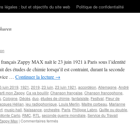
s légales : but et objectifs du site web
Politique de confidentialité
churen
son
r français Zappy MAX naît le 23 juin 1921 à Paris sous l’identité
des études de chimie lorsqu’il est contraint, durant la seconde
ervice …
Continuer la lecture
→
6 juin 2019
,
1921
,
2019
,
23 juin
,
23 juin 1921
,
accordéon
,
Allemagne
,
André
arti mon Zappy
,
Ca va bouillir
,
Chanson française
,
Chanson francophone
,
s
,
Cologne
,
Décès
,
duo
,
études de chimie
,
fantaisiste
,
Festival
,
Fleur de
acques Hélian
,
jeu radiophonique
,
Louis Merlin
,
Maître corbeau
,
Marianne
rt
,
music-hall
,
Naissance
,
orchestre
,
Paris
,
Philippe Labro
,
Quitte ou double
,
Monte Carlo
,
RMC
,
RTL
,
seconde guerre mondiale
,
Service du Travail
sur
Zappy Max
|
Commentaires fermés
ZAPPY
MAX