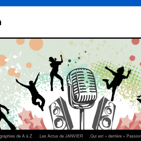
n
graphies de A à Z
.Les Actus de JANVIER
.Qui est « derrière » Passi