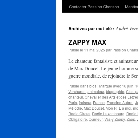
Contacter Passion Chanson
Mention
André Ver
Archives par mot-clé :
ZAPPY MAX
Publié le
11 mai 2025
par
Passion Chan
Le chanteur, fantaisiste et animateu
de Max Doucet. Le jeune homme suit 
guerre mondiale, de rejoindre le S
Publié dans
bios
|
Marqué avec
16 juin
,
1
Verchuren
,
animateur
,
biographie
,
C'est p
chanteur
,
Chevalier des Arts et des Lettre
Paris
,
fraiseur
,
France
,
Francine Aubret
,
J
Mélodie
,
Max Doucet
,
Mon RTL à moi
,
mo
Radio Circus
,
Radio Luxembourg
,
Radio 
Obligatoire
,
tourneur
,
Vas-y Zappy
,
Zapp
,