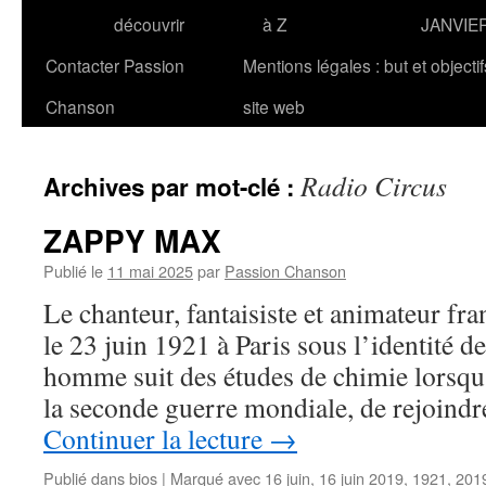
découvrir
à Z
JANVIE
Contacter Passion
Mentions légales : but et objecti
Chanson
site web
Radio Circus
Archives par mot-clé :
ZAPPY MAX
Publié le
11 mai 2025
par
Passion Chanson
Le chanteur, fantaisiste et animateur f
le 23 juin 1921 à Paris sous l’identité 
homme suit des études de chimie lorsqu’i
la seconde guerre mondiale, de rejoindr
Continuer la lecture
→
Publié dans
bios
|
Marqué avec
16 juin
,
16 juin 2019
,
1921
,
201