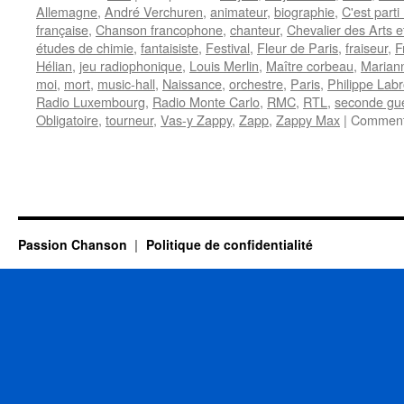
Allemagne
,
André Verchuren
,
animateur
,
biographie
,
C'est part
française
,
Chanson francophone
,
chanteur
,
Chevalier des Arts e
études de chimie
,
fantaisiste
,
Festival
,
Fleur de Paris
,
fraiseur
,
F
Hélian
,
jeu radiophonique
,
Louis Merlin
,
Maître corbeau
,
Marian
moi
,
mort
,
music-hall
,
Naissance
,
orchestre
,
Paris
,
Philippe Lab
Radio Luxembourg
,
Radio Monte Carlo
,
RMC
,
RTL
,
seconde gu
Obligatoire
,
tourneur
,
Vas-y Zappy
,
Zapp
,
Zappy Max
|
Comment
Passion Chanson
Politique de confidentialité